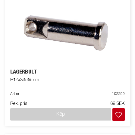
LAGERBULT
R12x33/39mm
Art nr
102299
Rek. pris
68 SEK
Köp