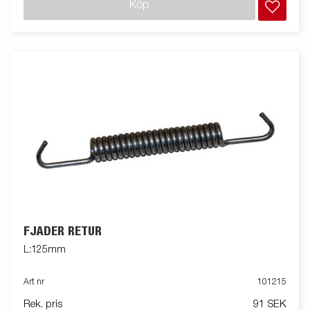
Köp
FJÄDER RETUR
L:125mm
Art nr
101215
Rek. pris
91 SEK