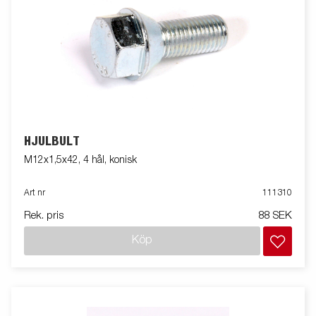
HJULBULT
M12x1,5x42, 4 hål, konisk
Art nr
111310
Rek. pris
88 SEK
Köp