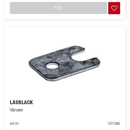
Köp
LÅSBLÄCK
Vänster
Art nr
101345