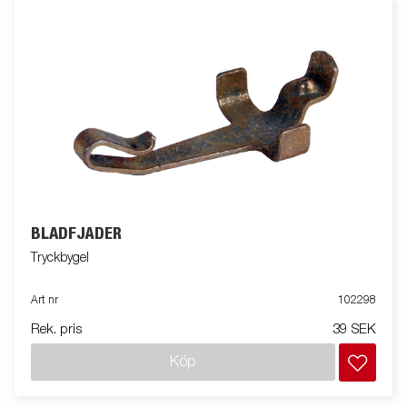
BLADFJÄDER
Tryckbygel
Art nr
102298
Rek. pris
39 SEK
Köp