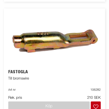
FÄSTÖGLA
Till bromswire
Art nr
106282
Rek. pris
210 SEK
Köp