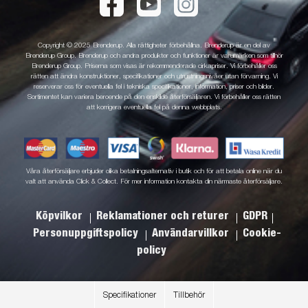
Copyright © 2025 Brenderup. Alla rättigheter förbehållna. Brenderup är en del av
Brenderup Group. Brenderup och andra produkter och funktioner är varumärken som tillhör
Brenderup Group. Priserna som visas är rekommenderade cirkapriser. Vi förbehåller oss
rätten att ändra konstruktioner, specifikationer och utrustningsnivåer utan förvarning. Vi
reserverar oss för eventuella fel i tekniska specifikationer, information, priser och bilder.
Sortimentet kan variera beroende på den enskilde återförsäljaren. Vi förbehåller oss rätten
att korrigera eventuella fel på denna webbplats.
Våra återförsäljare erbjuder olika betalningsalternativ i butik och för att betala online när du
valt att använda Click & Collect. För mer information kontakta din närmaste återförsäljare.
Köpvilkor
Reklamationer och returer
GDPR
Personuppgiftspolicy
Användarvillkor
Cookie-
policy
Specifikationer
Tillbehör
.
.