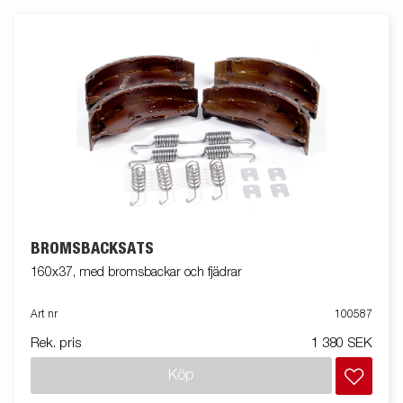
BROMSBACKSATS
160x37, med bromsbackar och fjädrar
Art nr
100587
Rek. pris
1 380 SEK
Köp