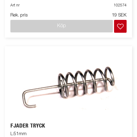
Art nr
102574
Rek. pris
19 SEK
Köp
FJÄDER TRYCK
L:51mm