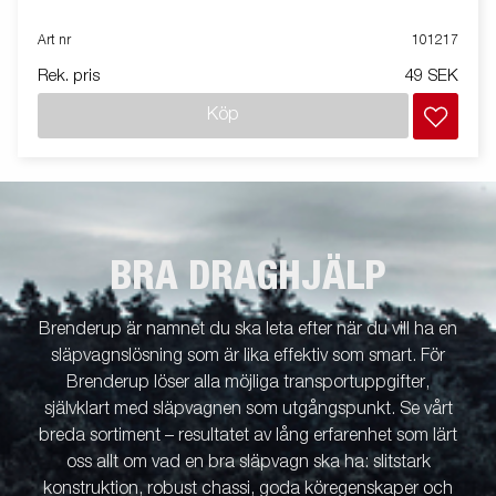
Art nr
101217
Rek. pris
49 SEK
Köp
BRA DRAGHJÄLP
Brenderup är namnet du ska leta efter när du vill ha en
släpvagnslösning som är lika effektiv som smart. För
Brenderup löser alla möjliga transportuppgifter,
självklart med släpvagnen som utgångspunkt. Se vårt
breda sortiment – resultatet av lång erfarenhet som lärt
oss allt om vad en bra släpvagn ska ha: slitstark
konstruktion, robust chassi, goda köregenskaper och