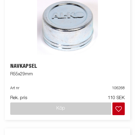
NAVKAPSEL
R55x29mm
Art nr
106268
Rek. pris
110 SEK
Köp