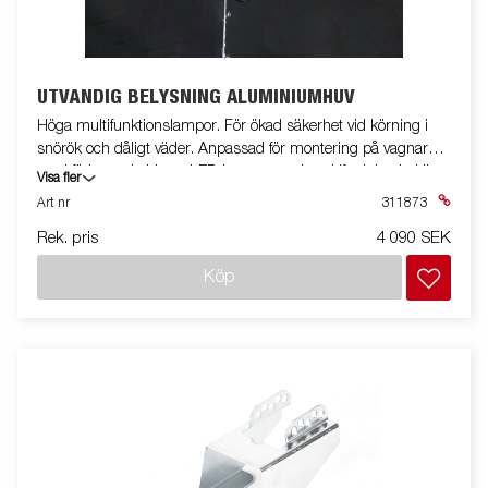
UTVÄNDIG BELYSNING ALUMINIUMHUV
Höga multifunktionslampor. För ökad säkerhet vid körning i
snörök och dåligt väder. Anpassad för montering på vagnar
med förberett kablage. LED-lampor med multifunktion bakljus,
Visa fler
blinkers och bromsfunktion. Kan fås fabriksmonterat med
Art nr
311873
blinkers och bromsfunktion, konstant bakljus kopplas ej in på
Rek. pris
4 090 SEK
outline-modeller på grund av lag ECE R48. Komplett kit för
montering.
Köp