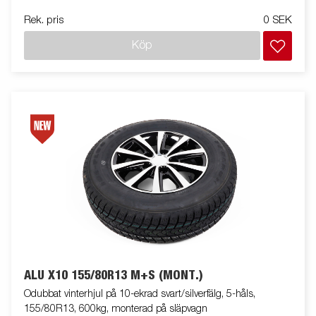
Rek. pris
0 SEK
Köp
ALU X10 155/80R13 M+S (MONT.)
Odubbat vinterhjul på 10-ekrad svart/silverfälg, 5-håls,
155/80R13, 600kg, monterad på släpvagn