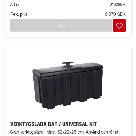
Art nr
316268M
Rek. pris
3 070 SEK
Köp
VERKTYGSLÅDA BÅT / UNIVERSAL KIT
Svart verktygslåda i plast, 52x22x28 cm. Använd den för att