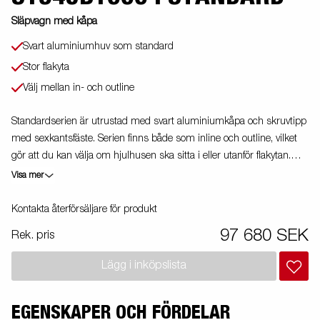
Släpvagn med kåpa
Svart aluminiumhuv som standard
Stor flakyta
Välj mellan in- och outline
Standardserien är utrustad med svart aluminiumkåpa och skruvtipp
med sexkantsfäste. Serien finns både som inline och outline, vilket
gör att du kan välja om hjulhusen ska sitta i eller utanför flakytan.
Den stora flakytan gör det enkelt att lasta både skrymmande och
Visa mer
långa föremål. Släpvagnen har bindöglor i sidolämmarna och
nedsäknta bindöglor i flakytan, vilket gör det extra smidigt att surra
Kontakta återförsäljare för produkt
lasten. Standardserien är helsvetsad med varmförzinkat chassi, allt
97 680 SEK
Rek. pris
för att tåla tuff användning. Vagnen på bilden kan vara extrautrustad.
Lägg i inköpslista
EGENSKAPER OCH FÖRDELAR