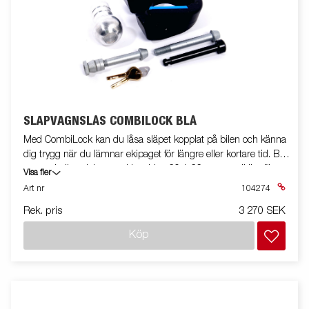
SLÄPVAGNSLÅS COMBILOCK BLÅ
Med CombiLock kan du låsa släpet kopplat på bilen och känna
dig trygg när du lämnar ekipaget för längre eller kortare tid. Blå
passar kulhandskar med bredden 60,1-66 mm, godkänt för
Visa fler
kulkoppling ALBE Gjuten ALBE B50-X (ej 7.7), ALBE EM 150
Art nr
104274
14.1, KNOTT KFL 14 / KK 14, KNOTT K 20, WINTERHOFF B50-
Rek. pris
3 270 SEK
X S150, WINTERHOFF WW 13 / 14, WINTERHOFF WW 200
gjuten, monteringsbult M12 80/98mm + 2 st distanser.
Köp