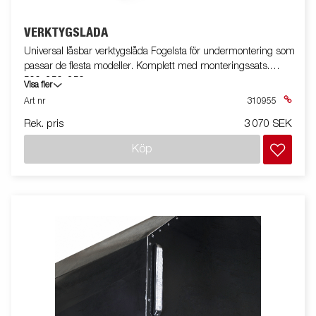
VERKTYGSLÅDA
Universal låsbar verktygslåda Fogelsta för undermontering som
passar de flesta modeller. Komplett med monteringssats.
500x250x250mm
Visa fler
Art nr
310955
Rek. pris
3 070 SEK
Köp