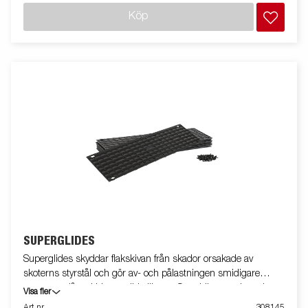
Köp
SUPERGLIDES
Superglides skyddar flakskivan från skador orsakade av
skoterns styrstål och gör av- och pålastningen smidigare
genom att låta skidorna glida lättare. Samtidigt ger de ett bra
Visa fler
grepp för både skoter och användare, vilket minskar halkrisken