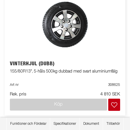
VINTERHJUL (DUBB)
155/80R13", 5-håls 500kg dubbad med svart aluminiumfälg
Art nr
308625
Rek. pris
4 810 SEK
Köp
Funktioner och Fördelar
Specifikationer
Dokument
Tillbehör
.