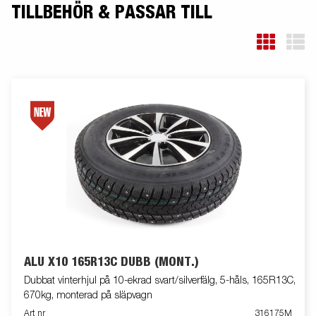
TILLBEHÖR & PASSAR TILL
ALU X10 165R13C DUBB (MONT.)
Dubbat vinterhjul på 10-ekrad svart/silverfälg, 5-håls, 165R13C,
670kg, monterad på släpvagn
Art nr
316175M