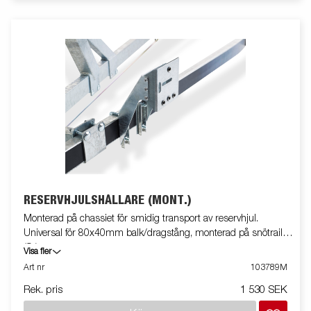
RESERVHJULSHÅLLARE (MONT.)
Monterad på chassiet för smidig transport av reservhjul.
Universal för 80x40mm balk/dragstång, monterad på snötrailer
(S-)
Visa fler
Art nr
103789M
Rek. pris
1 530 SEK