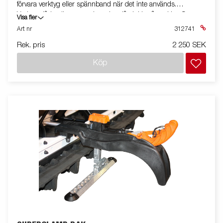
förvara verktyg eller spännband när det inte används.
Verktygslådan är utrustad med ett lås inkl. två nycklar. Satsen
Visa fler
innehåller fäste och monteringssats. Båt/Snö/universal modell
Art nr
312741
Rek. pris
2 250 SEK
Köp