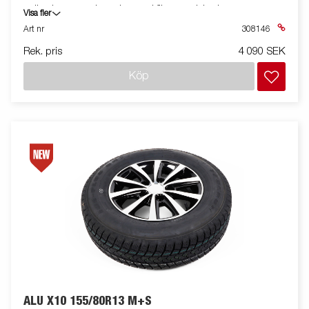
trailer. Levereras komplett med fästmaterial och
Visa fler
installationsguide.
Art nr
308146
Rek. pris
4 090 SEK
Köp
ALU X10 155/80R13 M+S