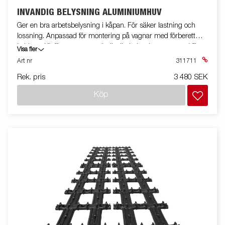
INVÄNDIG BELYSNING ALUMINIUMHUV
Ger en bra arbetsbelysning i kåpan. För säker lastning och
lossning. Anpassad för montering på vagnar med förberett
kablage. Kit för montage av invändig belysning anpassad för
Visa fler
aluminiumhuvar.
Art nr
311711
Rek. pris
3 480 SEK
Köp