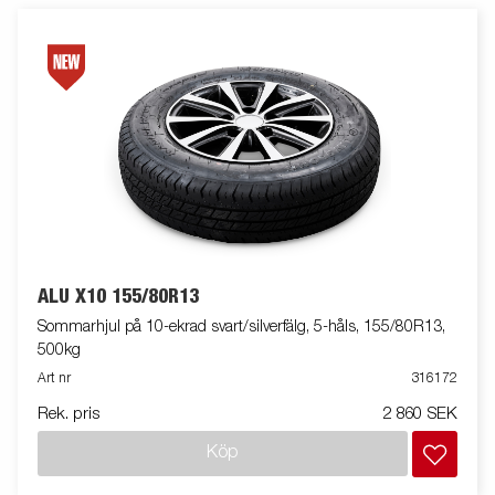
ALU X10 155/80R13
Sommarhjul på 10-ekrad svart/silverfälg, 5-håls, 155/80R13,
500kg
Art nr
316172
Rek. pris
2 860 SEK
Köp