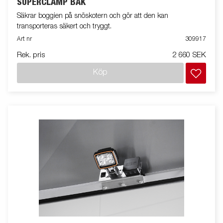
SUPERCLAMP BAK
Säkrar boggien på snöskotern och gör att den kan
transporteras säkert och tryggt.
Art nr
309917
Rek. pris
2 660 SEK
Köp