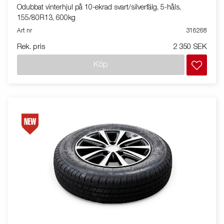
Odubbat vinterhjul på 10-ekrad svart/silverfälg, 5-håls,
155/80R13, 600kg
Art nr
316268
Rek. pris
2 350 SEK
Köp