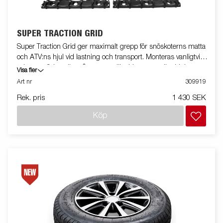
SUPER TRACTION GRID
Super Traction Grid ger maximalt grepp för snöskoterns matta
och ATV:ns hjul vid lastning och transport. Monteras vanligtvis i
mitten av flaket eller på rampen där drivmattan eller hjulen
Visa fler
behöver extra fäste. Det robusta rutmönstret minskar risken för
Art nr
309919
slirning och ger samtidigt ett säkert fotfäste för användaren.
Rek. pris
1 430 SEK
Varje paket innehåller 4 st Super Traction Grid.
Köp