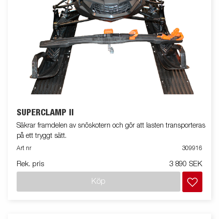
SUPERCLAMP II
Säkrar framdelen av snöskotern och gör att lasten transporteras
på ett tryggt sätt.
Art nr
309916
Rek. pris
3 890 SEK
Köp