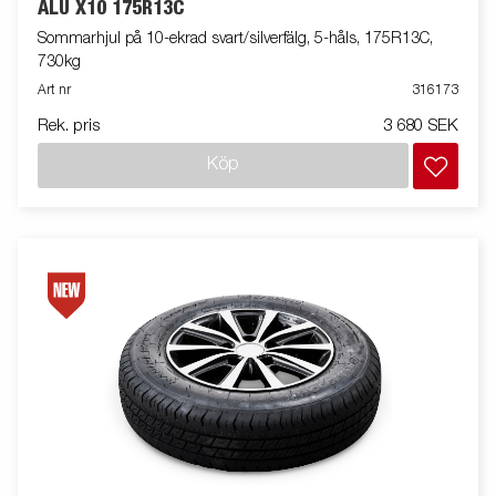
ALU X10 175R13C
Sommarhjul på 10-ekrad svart/silverfälg, 5-håls, 175R13C,
730kg
Art nr
316173
Rek. pris
3 680 SEK
Köp