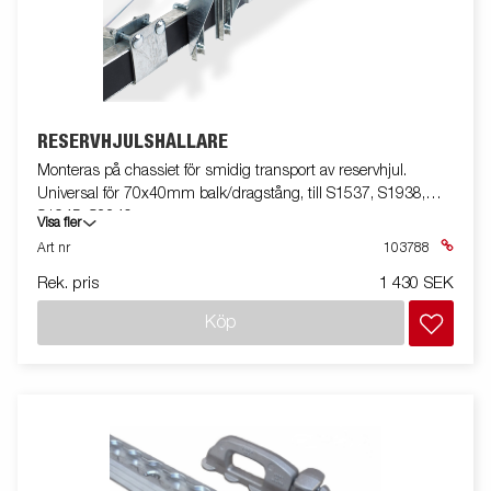
RESERVHJULSHÅLLARE
Monteras på chassiet för smidig transport av reservhjul.
Universal för 70x40mm balk/dragstång, till S1537, S1938,
S1945, S2240
Visa fler
Art nr
103788
Rek. pris
1 430 SEK
Köp