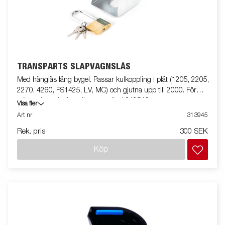
TRANSPARTS SLÄPVAGNSLÅS
Med hänglås lång bygel. Passar kulkoppling i plåt (1205, 2205,
2270, 4260, FS1425, LV, MC) och gjutna upp till 2000. För
större gjutna kulkopplingar använd 312519.
Visa fler
Art nr
313945
Rek. pris
300 SEK
Köp