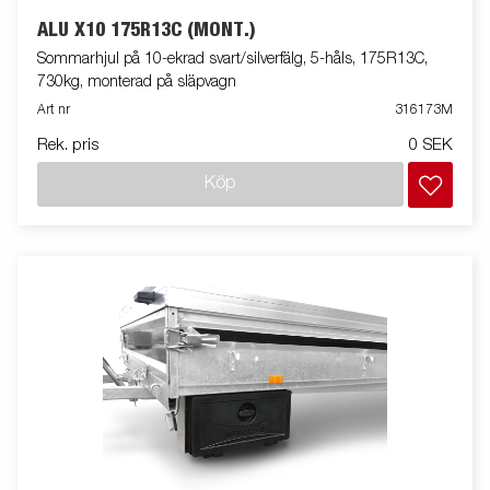
ALU X10 175R13C (MONT.)
Sommarhjul på 10-ekrad svart/silverfälg, 5-håls, 175R13C,
730kg, monterad på släpvagn
Art nr
316173M
Rek. pris
0 SEK
Köp