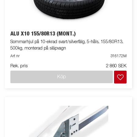
ALU X10 155/80R13 (MONT.)
Sommarhjul på 10-ekrad svart/silverfälg, 5-håls, 155/80R13,
500kg, monterad på släpvagn
Art nr
316172M
Rek. pris
2 860 SEK
Köp