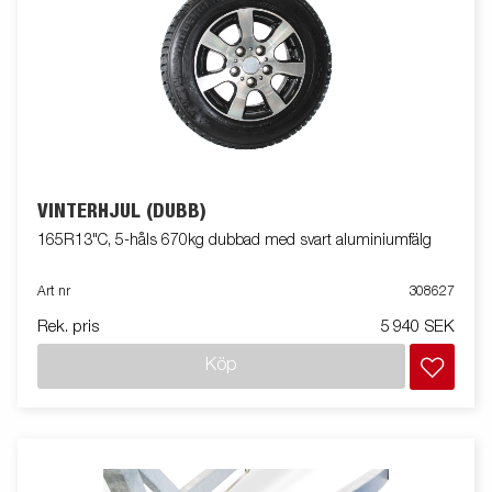
VINTERHJUL (DUBB)
165R13"C, 5-håls 670kg dubbad med svart aluminiumfälg
Art nr
308627
Rek. pris
5 940 SEK
Köp