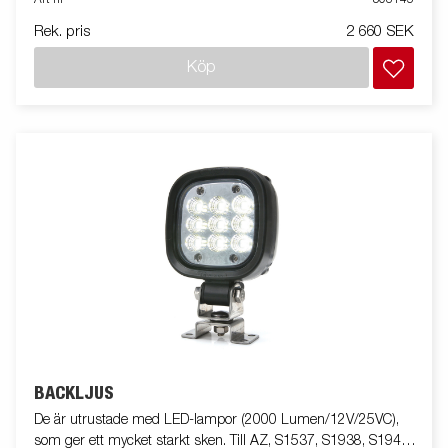
Art nr
308145
vid lastning. Universal. Innehåller 8 st glides (76 × 21,5 cm)
Rek. pris
2 660 SEK
samt 48 st specialskruvar.
Köp
BACKLJUS
De är utrustade med LED-lampor (2000 Lumen/12V/25VC),
som ger ett mycket starkt sken. Till AZ, S1537, S1938, S1945