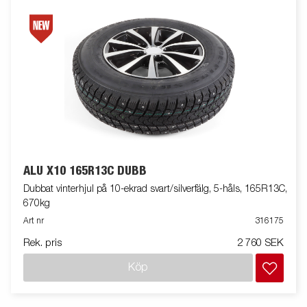
ALU X10 165R13C DUBB
Dubbat vinterhjul på 10-ekrad svart/silverfälg, 5-håls, 165R13C,
670kg
Art nr
316175
Rek. pris
2 760 SEK
Köp