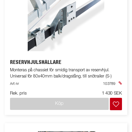
RESERVHJULSHÅLLARE
Monteras på chassiet för smidig transport av reservhjul.
Universal för 80x40mm balk/dragstång, till snötrailer (S-)
Art nr
103789
Rek. pris
1 430 SEK
Köp