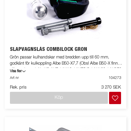
SLÄPVAGNSLÅS COMBILOCK GRÖN
Grön passar kulhandskar med bredden upp till 60 mm,
godkänt för kulkoppling Albe B50-X7,7 (Obs! Albe B50-X finns i
olika varianter.) AL-KO AK7 / AK10 / AK75/S / AK160 / AK270
Visa fler
/ AK300 / AK 75/S Knott K 7,5 / K 14 Winterhoff WW 8-C,
Art nr
104273
Monteringsbult M12 68/98mm
Rek. pris
3 270 SEK
Köp