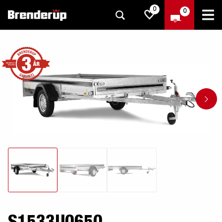
0
0
S1533U0650