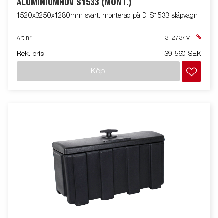
ALUMINIUMHUV S1533 (MONT.)
1520x3250x1280mm svart, monterad på D, S1533 släpvagn
Art nr
312737M
Rek. pris
39 560 SEK
Köp