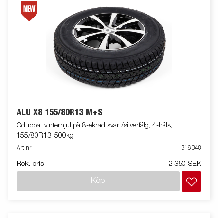
ALU X8 155/80R13 M+S
Odubbat vinterhjul på 8-ekrad svart/silverfälg, 4-håls,
155/80R13, 500kg
Art nr
316348
Rek. pris
2 350 SEK
Köp