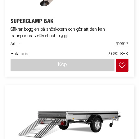
SUPERCLAMP BAK
Säkrar boggien på snöskotern och gör att den kan
transporteras säkert och tryggt.
Art nr
309917
Rek. pris
2 660 SEK
Köp