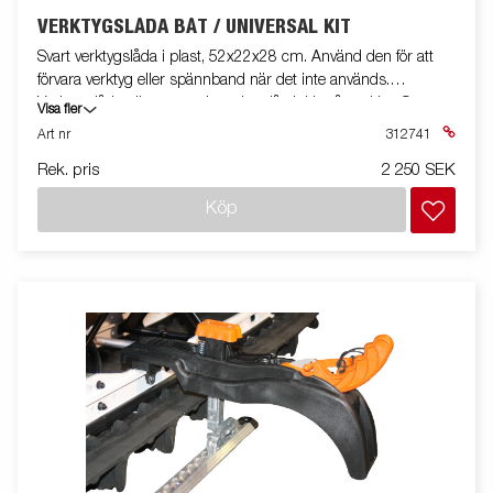
VERKTYGSLÅDA BÅT / UNIVERSAL KIT
Svart verktygslåda i plast, 52x22x28 cm. Använd den för att
förvara verktyg eller spännband när det inte används.
Verktygslådan är utrustad med ett lås inkl. två nycklar. Satsen
Visa fler
innehåller fäste och monteringssats. Båt/Snö/universal modell
Art nr
312741
Rek. pris
2 250 SEK
Köp