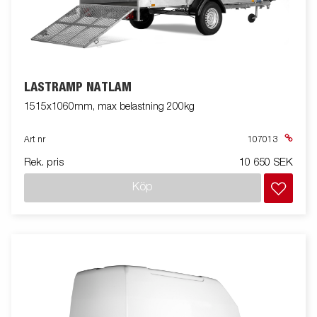
LASTRAMP NÄTLÄM
1515x1060mm, max belastning 200kg
Art nr
107013
Rek. pris
10 650 SEK
Köp