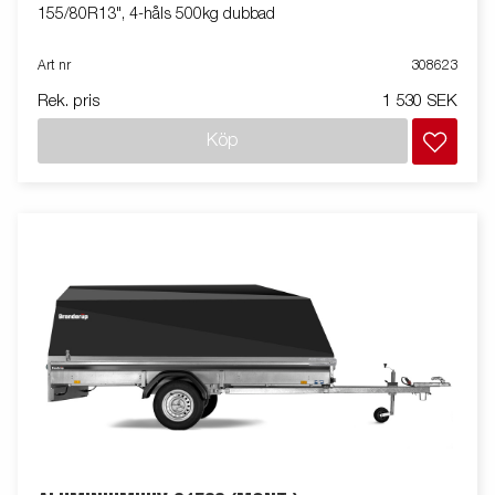
155/80R13", 4-håls 500kg dubbad
Art nr
308623
Rek. pris
1 530 SEK
Köp