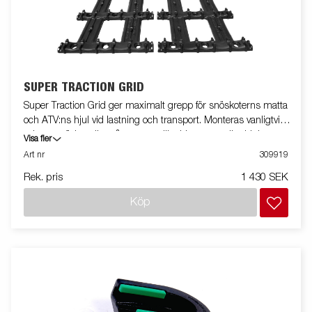
SUPER TRACTION GRID
Super Traction Grid ger maximalt grepp för snöskoterns matta
och ATV:ns hjul vid lastning och transport. Monteras vanligtvis i
mitten av flaket eller på rampen där drivmattan eller hjulen
Visa fler
behöver extra fäste. Det robusta rutmönstret minskar risken för
Art nr
309919
slirning och ger samtidigt ett säkert fotfäste för användaren.
Rek. pris
1 430 SEK
Varje paket innehåller 4 st Super Traction Grid.
Köp