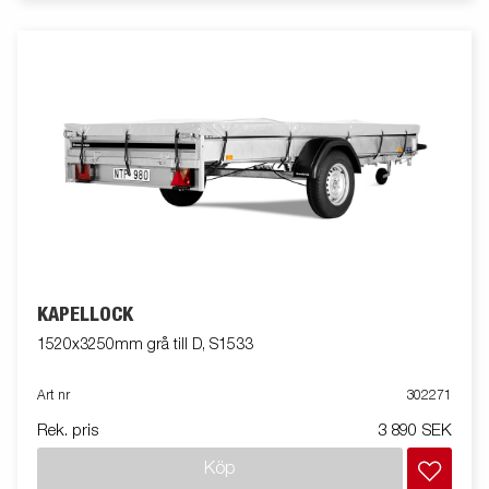
KAPELLOCK
1520x3250mm grå till D, S1533
Art nr
302271
Rek. pris
3 890 SEK
Köp