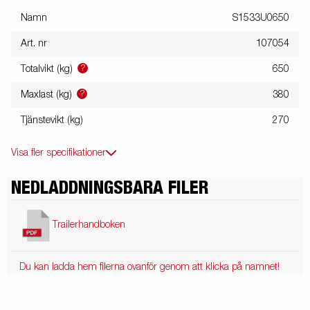
Namn
S1533U0650
Art. nr
107054
?
Totalvikt (kg)
650
?
Maxlast (kg)
380
Tjänstevikt (kg)
270
Visa fler specifikationer
NEDLADDNINGSBARA FILER
Trailerhandboken
Du kan ladda hem filerna ovanför genom att klicka på namnet!