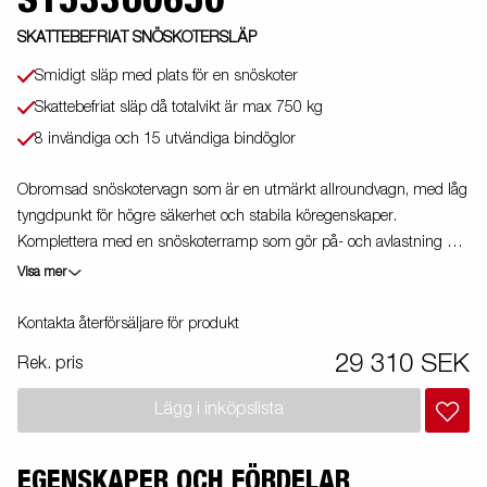
SKATTEBEFRIAT SNÖSKOTERSLÄP
Smidigt släp med plats för en snöskoter
Skattebefriat släp då totalvikt är max 750 kg
8 invändiga och 15 utvändiga bindöglor
Obromsad snöskotervagn som är en utmärkt allroundvagn, med låg
tyngdpunkt för högre säkerhet och stabila köregenskaper.
Komplettera med en snöskoterramp som gör på- och avlastning av
snöskotern enkel. Välj till skruv- eller gasfjädertipp samt stödhjul
Visa mer
som extra tillbehör. Vagnen på bilden kan vara extrautrustad.
Kontakta återförsäljare för produkt
29 310 SEK
Rek. pris
Lägg i inköpslista
EGENSKAPER OCH FÖRDELAR