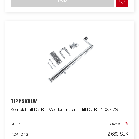
Köp
TIPPSKRUV
Komplett till D / RT. Med fästmaterial, till D / RT / DX / ZS
Art nr
304679
Rek. pris
2 660 SEK