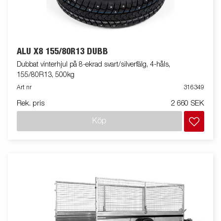
ALU X8 155/80R13 DUBB
Dubbat vinterhjul på 8-ekrad svart/silverfälg, 4-håls,
155/80R13, 500kg
Art nr
316349
Rek. pris
2 660 SEK
Köp