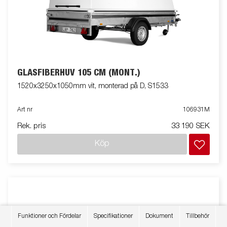
GLASFIBERHUV 105 CM (MONT.)
1520x3250x1050mm vit, monterad på D, S1533
Art nr
106931M
Rek. pris
33 190 SEK
Köp
Funktioner och Fördelar
Specifikationer
Dokument
Tillbehör