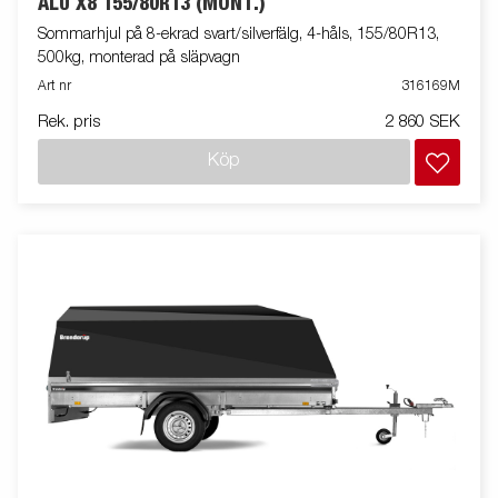
ALU X8 155/80R13 (MONT.)
Sommarhjul på 8-ekrad svart/silverfälg, 4-håls, 155/80R13,
500kg, monterad på släpvagn
Art nr
316169M
Rek. pris
2 860 SEK
Köp