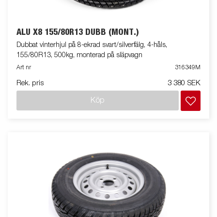
ALU X8 155/80R13 DUBB (MONT.)
Dubbat vinterhjul på 8-ekrad svart/silverfälg, 4-håls,
155/80R13, 500kg, monterad på släpvagn
Art nr
316349M
Rek. pris
3 380 SEK
Köp