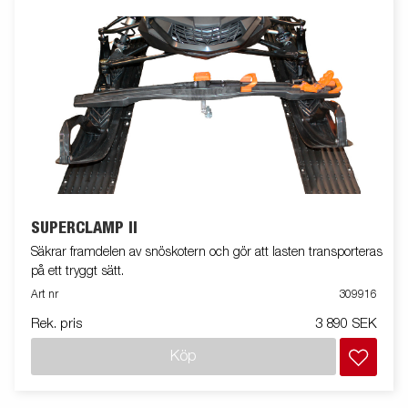
SUPERCLAMP II
Säkrar framdelen av snöskotern och gör att lasten transporteras
på ett tryggt sätt.
Art nr
309916
Rek. pris
3 890 SEK
Köp