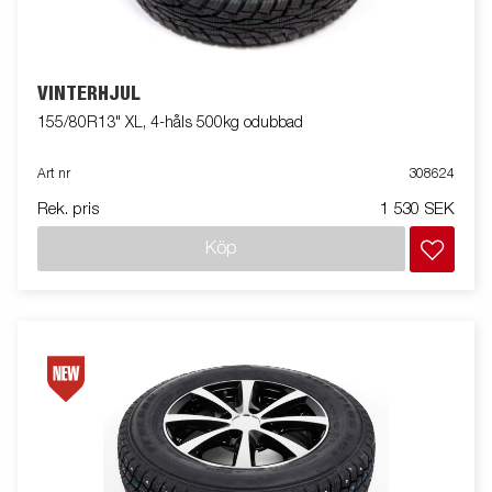
VINTERHJUL
155/80R13" XL, 4-håls 500kg odubbad
Art nr
308624
Rek. pris
1 530 SEK
Köp