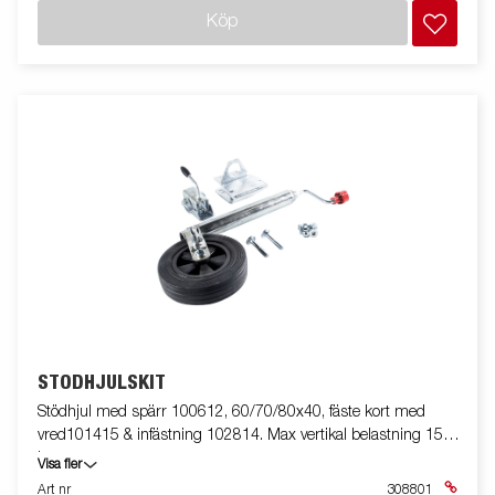
Köp
STÖDHJULSKIT
Stödhjul med spärr 100612, 60/70/80x40, fäste kort med
vred101415 & infästning 102814. Max vertikal belastning 150
kg.
Visa fler
Art nr
308801