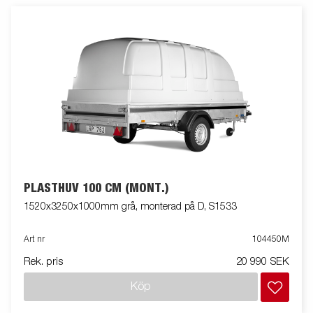
PLASTHUV 100 CM (MONT.)
1520x3250x1000mm grå, monterad på D, S1533
Art nr
104450M
Rek. pris
20 990 SEK
Köp