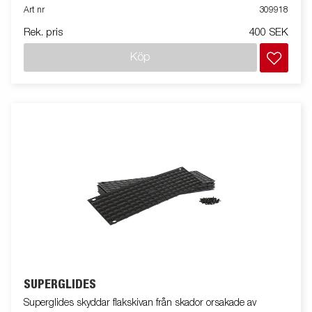
Art nr
309918
Rek. pris
400 SEK
Köp
SUPERGLIDES
Superglides skyddar flakskivan från skador orsakade av