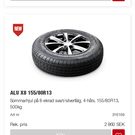
ALU X8 155/80R13
Sommarhjul på 8-ekrad svart/silverfälg, 4-håls, 155/80R13,
500kg
Art nr
316169
Rek. pris
2 860 SEK