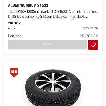
ALUMINIUMHUV S1533
1520x3250x1280mm svart, till D, S1533. Aluminiumhuv med
förstärkta sidor som gör kåpan tystare och mer stabil.
Gångjärnen framtill är flyttade vilket gör att släpvagnens
Visa fler
framläm går att fälla
Art nr
312737
Rek. pris
35 050 SEK
Köp