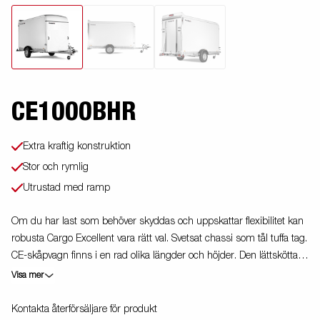
CE1000BHR
Extra kraftig konstruktion
Stor och rymlig
Utrustad med ramp
Om du har last som behöver skyddas och uppskattar flexibilitet kan
robusta Cargo Excellent vara rätt val. Svetsat chassi som tål tuffa tag.
CE-skåpvagn finns i en rad olika längder och höjder. Den lättskötta
glasfiberytan på sidorna ger dessutom bra möjligheter till profilering.
Visa mer
Bromsljuset är högt placerat för ökad trafiksäkerhet. Invändigt har
man goda förankringsmöjligheter, skåpvagnen är utrustad med anti-
Kontakta återförsäljare för produkt