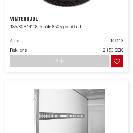
VINTERHJUL
185/80R14"C8, 5-håls 850kg odubbad
Art nr
107119
Rek. pris
2 150 SEK
Köp