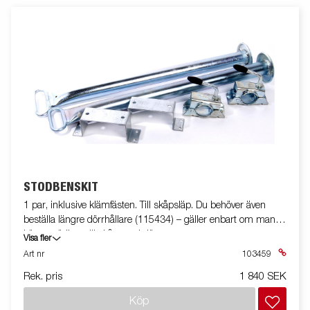
STÖDBENSKIT
1 par, inklusive klämfästen. Till skåpsläp. Du behöver även
beställa längre dörrhållare (115434) – gäller enbart om man
köper stödben till skåp med dörrar.
Visa fler
Art nr
103459
Rek. pris
1 840 SEK
Köp