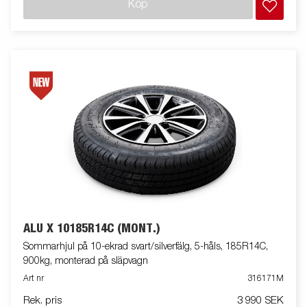
Köp
ALU X 10185R14C (MONT.)
Sommarhjul på 10-ekrad svart/silverfälg, 5-håls, 185R14C,
900kg, monterad på släpvagn
Art nr
316171M
Rek. pris
3 990 SEK