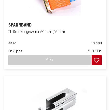
SPÄNNBAND
Till förankringsskena. 50mm, (45mm)
Art nr
105993
Rek. pris
510 SEK
Köp