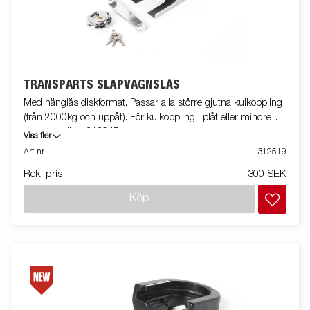
TRANSPARTS SLÄPVAGNSLÅS
Med hänglås diskformat. Passar alla större gjutna kulkoppling
(från 2000kg och uppåt). För kulkoppling i plåt eller mindre
gjutna använd 313945
Visa fler
Art nr
312519
Rek. pris
300 SEK
Köp