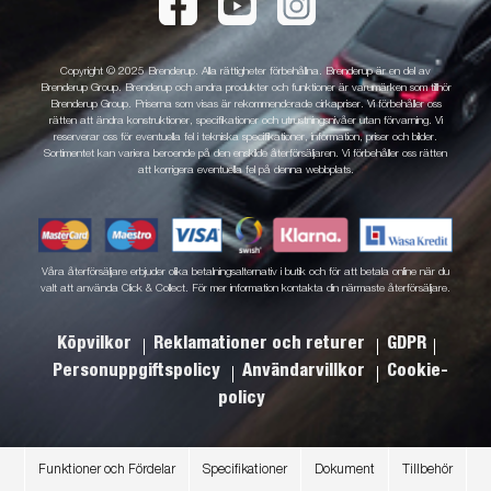
Copyright © 2025 Brenderup. Alla rättigheter förbehållna. Brenderup är en del av
Brenderup Group. Brenderup och andra produkter och funktioner är varumärken som tillhör
Brenderup Group. Priserna som visas är rekommenderade cirkapriser. Vi förbehåller oss
rätten att ändra konstruktioner, specifikationer och utrustningsnivåer utan förvarning. Vi
reserverar oss för eventuella fel i tekniska specifikationer, information, priser och bilder.
Sortimentet kan variera beroende på den enskilde återförsäljaren. Vi förbehåller oss rätten
att korrigera eventuella fel på denna webbplats.
Våra återförsäljare erbjuder olika betalningsalternativ i butik och för att betala online när du
valt att använda Click & Collect. För mer information kontakta din närmaste återförsäljare.
Köpvilkor
Reklamationer och returer
GDPR
Personuppgiftspolicy
Användarvillkor
Cookie-
policy
Funktioner och Fördelar
Specifikationer
Dokument
Tillbehör
.
.