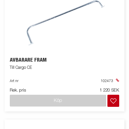
AVBÄRARE FRAM
Till Cargo CE
Art nr
102473
Rek. pris
1 220 SEK
Köp