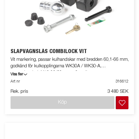
SLÄPVAGNSLÅS COMBILOCK VIT
Vit markering, passar kulhandskar med bredden 60,1-66 mm,
godkänd för kulkopplingarna WK30A / WK30-A,
monteringsbult M12 80/98mm + 2 st distanser.
Visa fler
Art nr
316612
Rek. pris
3 480 SEK
Köp