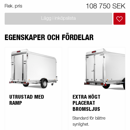
slip golv för att underlätta vid i- och ur-lastning. Vagnen på bilden
108 750 SEK
Rek. pris
kan vara extrautrustad.
Lägg i inköpslista
EGENSKAPER OCH FÖRDELAR
UTRUSTAD MED
EXTRA HÖGT
RAMP
PLACERAT
BROMSLJUS
Standard för bättre
synlighet.