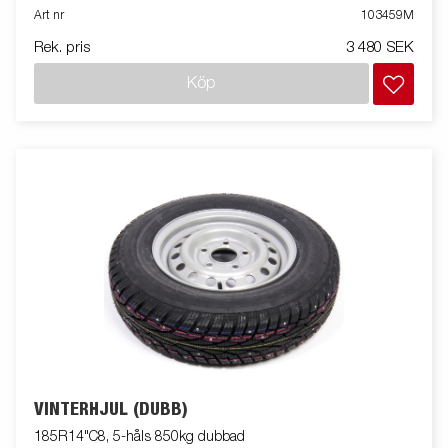
Art nr
103459M
Rek. pris
3 480 SEK
Köp
VINTERHJUL (DUBB)
185R14"C8, 5-håls 850kg dubbad