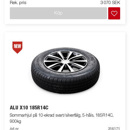
Rek. pris
3 070 SEK
Köp
ALU X10 185R14C
Sommarhjul på 10-ekrad svart/silverfälg, 5-håls, 185R14C,
900kg
Art nr
316171