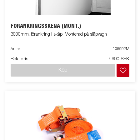
FÖRANKRINGSSKENA (MONT.)
3000mm, förankring i skåp. Monterad på släpvagn
Art nr
105992M
Rek. pris
7 990 SEK
Köp