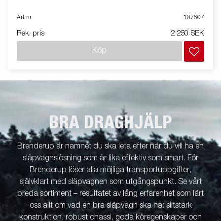
Art nr
107607
Rek. pris
2 250 SEK
Köp
BRA DRAGHJÄLP
Brenderup är namnet du ska leta efter när du vill ha en
släpvagnslösning som är lika effektiv som smart. För
Brenderup löser alla möjliga transportuppgifter,
självklart med släpvagnen som utgångspunkt. Se vårt
breda sortiment – resultatet av lång erfarenhet som lärt
oss allt om vad en bra släpvagn ska ha: slitstark
konstruktion, robust chassi, goda köregenskaper och