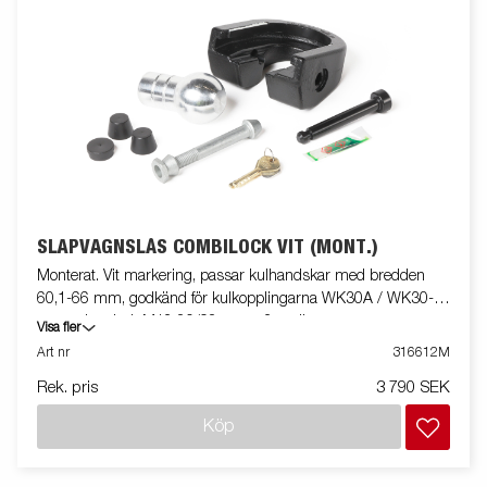
SLÄPVAGNSLÅS COMBILOCK VIT (MONT.)
Monterat. Vit markering, passar kulhandskar med bredden
60,1-66 mm, godkänd för kulkopplingarna WK30A / WK30-A,
monteringsbult M12 80/98mm + 2 st distanser.
Visa fler
Art nr
316612M
Rek. pris
3 790 SEK
Köp