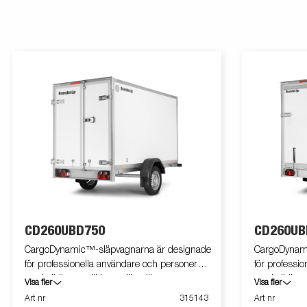
CD260UBD750
CD260UB
CargoDynamic™-släpvagnarna är designade
CargoDynami
för professionella användare och personer
för professi
med elbil som vill ha en lätt släpvagn som
med elbil so
Visa fler
Visa fler
både kan täcka och skydda godset. Vagnen
både kan tä
Art nr
315143
Art nr