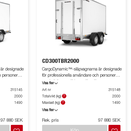
CD300TBR2000
är designade
CargoDynamic™-släpvagnarna är designade
h personer
för professionella användare och personer
läpvagn som
med elbil som vill ha en lätt släpvagn som
Visa fler
set. Vagnen
både kan täcka och skydda godset. Vagnen
315145
Art nr
315148
nens design
har hög lastkapacitet. Släpvagnens design
?
2000
Totalvikt (kg)
2000
 på alla sidor av
ger möjlighet till full profilering på alla sidor av
?
1490
Maxlast (kg)
1490
as fulla
släpet och utnyttjar släpvagnarnas fulla
Visa fler
t modernt,
reklampotential. Byggd med ett modernt,
 och vattentätt
lågviktigt, slagtåligt, oorganiskt och vattentätt
97 880 SEK
Rek. pris
97 880 SEK
ängd olika
honeycomb-material. Med en mängd olika
Köp
e med dörrar
storlekar tillgängliga, utrustade med dörrar