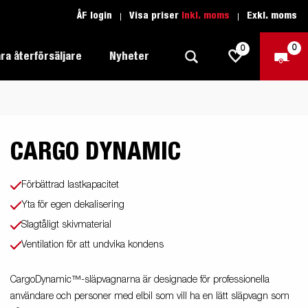
ÅF login
Visa priser
Inkl. moms
Exkl. moms
0
0
ra återförsäljare
Nyheter
CARGO DYNAMIC
Produktguide Allround
Trafikskolan
1205 Limited Edition
Produktguide Båt
Teckenförklaring open
eder
Inredda släpvagnar
Förbättrad lastkapacitet
Brenderup-båttrailers utrustas med
Produktguide Fordonstransport
Teckenförklaring båt
Yta för egen dekalisering
2000
LED-lampor
apell
äp
Slagtåligt skivmaterial
Produktguide Proffs
Reservdelar
gnar
nu i
Ventilation för att undvika kondens
Produktguide Vattensport
Reservdelssök
CargoDynamic™-släpvagnarna är designade för professionella
Produktguide Entreprenad
användare och personer med elbil som vill ha en lätt släpvagn som