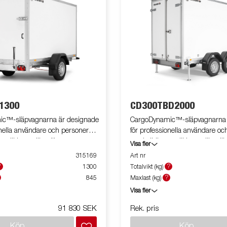
1300
CD300TBD2000
c™-släpvagnarna är designade
CargoDynamic™-släpvagnarna 
onella användare och personer
för professionella användare oc
m vill ha en lätt släpvagn som
med elbil som vill ha en lätt s
Visa fler
cka och skydda godset. Vagnen
både kan täcka och skydda god
315169
Art nr
kapacitet. Släpvagnens design
har hög lastkapacitet. Släpvag
?
?
1300
Totalvikt (kg)
till full profilering på alla sidor av
ger möjlighet till full profilering
?
845
Maxlast (kg)
nyttjar släpvagnarnas fulla
släpet och utnyttjar släpvagnarn
Visa fler
ial. Byggd med ett modernt,
reklampotential. Byggd med et
agtåligt, oorganiskt och vattentätt
lågviktigt, slagtåligt, oorganiskt
91 830 SEK
Rek. pris
aterial. Med en mängd olika
honeycomb-material. Med en m
Köp
Köp
lgängliga, utrustade med dörrar
storlekar tillgängliga, utrustad