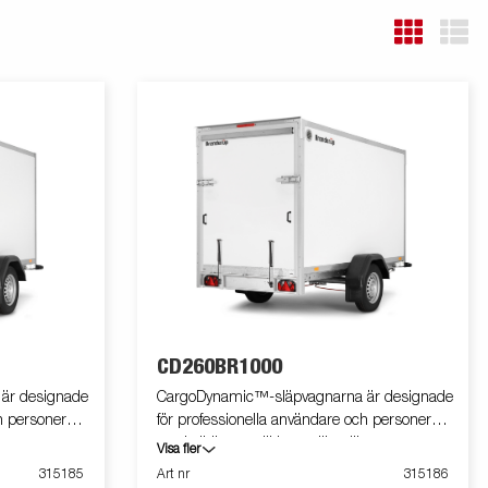
CD260BR1000
är designade
CargoDynamic™-släpvagnarna är designade
h personer
för professionella användare och personer
läpvagn som
med elbil som vill ha en lätt släpvagn som
Visa fler
set. Vagnen
både kan täcka och skydda godset. Vagnen
315185
Art nr
315186