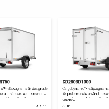
R750
CD260BD1000
c™-släpvagnarna är designade
CargoDynamic™-släpvagnarna 
onella användare och personer
för professionella användare oc
m vill ha en lätt släpvagn som
med elbil som vill ha en lätt s
Visa fler
cka och skydda godset. Vagnen
både kan täcka och skydda god
315144
Art nr