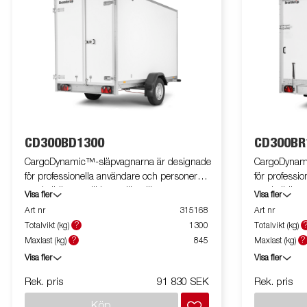
CD300BD1300
CD300BR
CargoDynamic™-släpvagnarna är designade
CargoDynami
för professionella användare och personer
för professi
med elbil som vill ha en lätt släpvagn som
med elbil so
Visa fler
Visa fler
både kan täcka och skydda godset. Vagnen
både kan tä
Art nr
315168
Art nr
har hög lastkapacitet. Släpvagnens design
har hög last
?
Totalvikt (kg)
1300
Totalvikt (kg)
ger möjlighet till full profilering på alla sidor av
ger möjlighet 
?
?
Maxlast (kg)
845
Maxlast (kg)
släpet och utnyttjar släpvagnarnas fulla
släpet och ut
Visa fler
Visa fler
reklampotential. Byggd med ett modernt,
reklampotent
lågviktigt, slagtåligt, oorganiskt och vattentätt
lågviktigt, sl
Rek. pris
91 830 SEK
Rek. pris
honeycomb-material. Med en mängd olika
honeycomb-m
Köp
storlekar tillgängliga, utrustade med dörrar
storlekar til