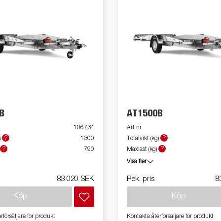
B
AT1500B
106734
Art nr
?
?
)
1300
Totalvikt (kg)
?
?
790
Maxlast (kg)
Visa fler
83 020 SEK
Rek. pris
8
Köp
Köp
rförsäljare för produkt
Kontakta återförsäljare för produkt