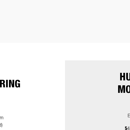
H
RING
MO
um
d)
5
4