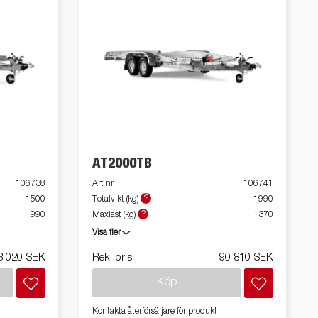
AT2000TB
106738
Art nr
106741
?
1500
Totalvikt (kg)
1990
?
990
Maxlast (kg)
1370
Visa fler
3 020 SEK
Rek. pris
90 810 SEK
Köp
Kontakta återförsäljare för produkt