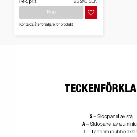
Rek. pris
96 240 SEK
Köp
Kontakta återförsäljare för produkt
TECKENFÖRKLA
S
– Sidopanel av stål
A
– Sidopanel av alumini
T
– Tandem (dubbelaxla