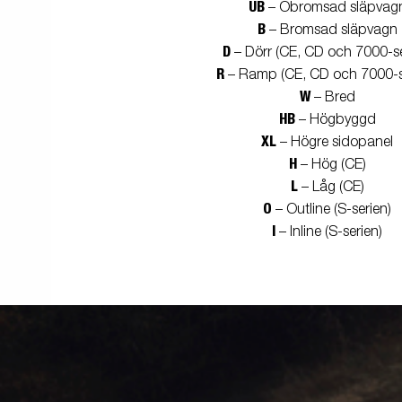
UB
– Obromsad släpvag
B
– Bromsad släpvagn
D
– Dörr (CE, CD och 7000-se
R
– Ramp (CE, CD och 7000-s
W
– Bred
HB
– Högbyggd
XL
– Högre sidopanel
H
– Hög (CE)
L
– Låg (CE)
O
– Outline (S-serien)
I
– Inline (S-serien)