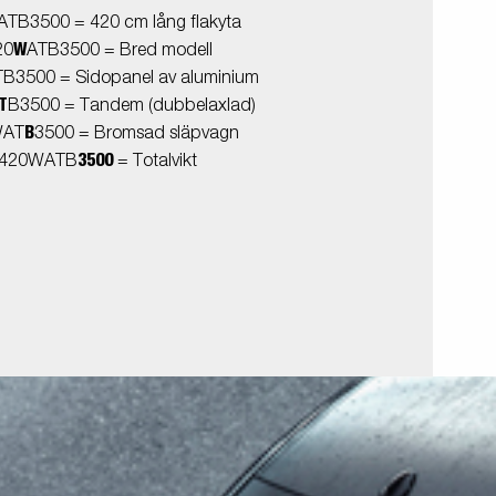
TB3500 = 420 cm lång flakyta
W
20
ATB3500 = Bred modell
TB3500 = Sidopanel av aluminium
T
B3500 = Tandem (dubbelaxlad)
B
WAT
3500 = Bromsad släpvagn
3500
420WATB
= Totalvikt