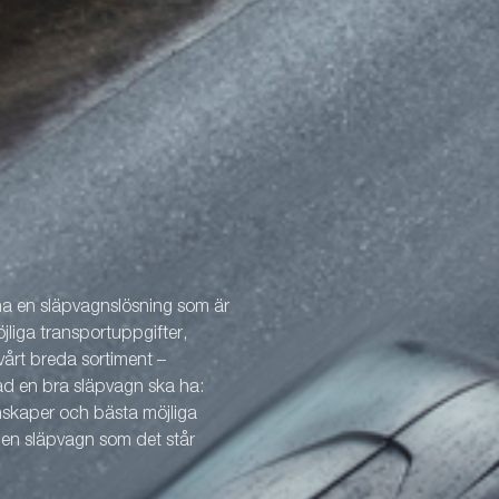
 ha en släpvagnslösning som är
öjliga transportuppgifter,
årt breda sortiment –
vad en bra släpvagn ska ha:
enskaper och bästa möjliga
v en släpvagn som det står