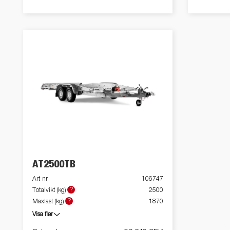
AT2500TB
Art nr
106747
?
Totalvikt (kg)
2500
?
Maxlast (kg)
1870
Visa fler