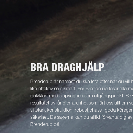
BRA DRAGHJÄLP
Brenderup är namnet du ska leta efter när du vill
lika effektiv som smart. För Brenderup löser alla m
självklart med släpvagnen som utgångspunkt. Se v
resultatet av lång erfarenhet som lärt oss allt om 
slitstark konstruktion, robust chassi, goda köreg
säkerhet. De sakerna kan du alltid förvänta dig a
Brenderup på.