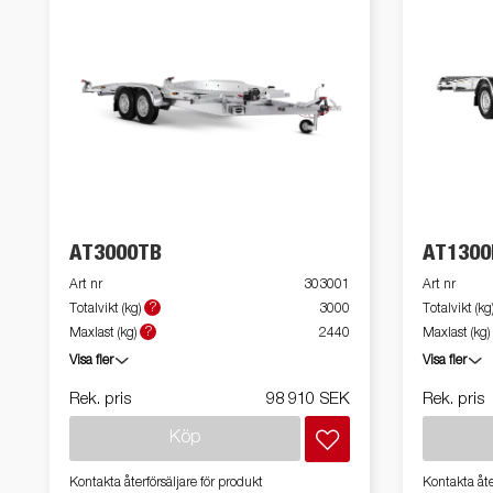
AT3000TB
AT1300
Art nr
303001
Art nr
?
Totalvikt (kg)
3000
Totalvikt (kg
?
Maxlast (kg)
2440
Maxlast (kg)
Visa fler
Visa fler
Rek. pris
98 910 SEK
Rek. pris
Köp
Kontakta återförsäljare för produkt
Kontakta åte