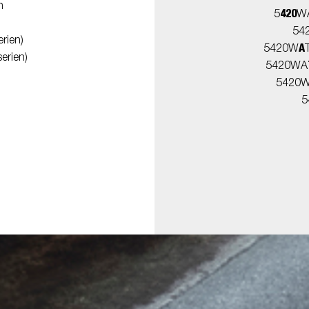
n
420
5
WA
54
rien)
A
5420W
erien)
5420WA
5420
5