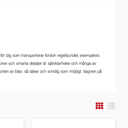
Produktguide Elbil
ill
ning
Premium och X-Line båttrailers
ig,
Reservdelar
bil
Trafikskolan
kit
med
 för dig som transporterar fordon regelbundet, exempelvis
med
tioner och smarta detaljer är självklarheter och många av
ll
porten av bilar, så säker och smidig som möjligt. Vagnen på
ar /
r
ghet