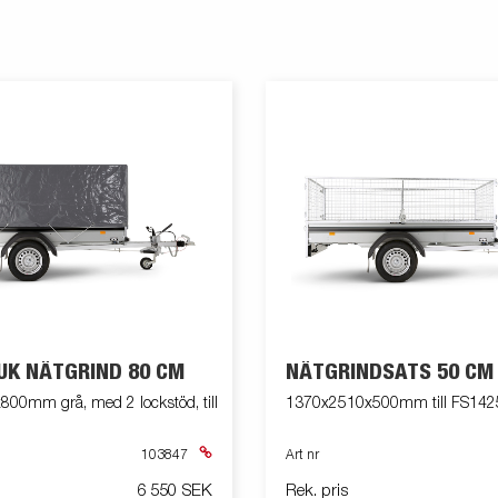
UK NÄTGRIND 80 CM
NÄTGRINDSATS 50 CM
00mm grå, med 2 lockstöd, till
1370x2510x500mm till FS1425
103847
Art nr
6 550 SEK
Rek. pris