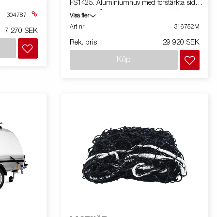
FS1425. Aluminiumhuv med förstärkta sidor
som gör kåpan tystare och mer stabil.
304787
Visa fler
Art nr
316752M
7 270 SEK
Rek. pris
29 920 SEK
Köp