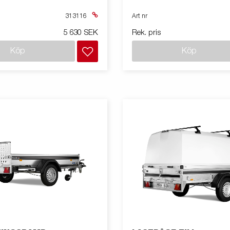
313116
Art nr
5 630 SEK
Rek. pris
Köp
Köp