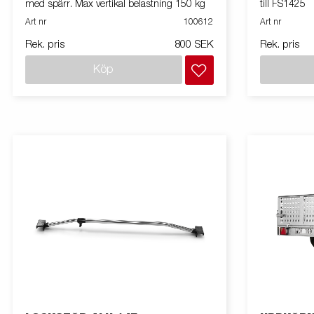
med spärr. Max vertikal belastning 150 kg
till FS1425
Art nr
100612
Art nr
Rek. pris
800 SEK
Rek. pris
Köp