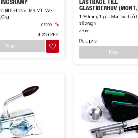
NINGSRAMP
LASTBÅGE TILL
GLASFIBERHUV (MONT.
 till FS1425/LM/LMT. Max
1280mm, 1 par. Monterad på 
300kg
släpvagn
107099
Art nr
4 200 SEK
Rek. pris
Köp
Köp