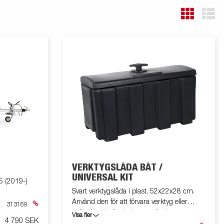
VERKTYGSLÅDA BÅT /
UNIVERSAL KIT
 (2019-)
Svart verktygslåda i plast, 52x22x28 cm.
Använd den för att förvara verktyg eller
313169
spännband när det inte används.
Visa fler
4 790 SEK
Verktygslådan är utrustad med ett lås inkl.