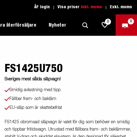
ÅF login
Visa priser
Inkl. moms
Exkl. moms
0
0
ra återförsäljare
Nyheter
FS1425U750
Produktguide Allround
Trafikskolan
1205 Limited Edition
Produktguide Båt
Teckenförklaring open
Sveriges mest sålda släpvagn!
eder
Inredda släpvagnar
Brenderup-båttrailers utrustas med
Produktguide Fordonstransport
Teckenförklaring båt
Smidig avlastning med tipp
2000
LED-lampor
Fällbar fram- och bakläm
apell
äp
Produktguide Proffs
Reservdelar
gnar
nu i
EU-släp som är skattebefriat
Produktguide Vattensport
Reservdelssök
FS1425 obromsad släpvagn är valet för dig som behöver en smidig
Produktguide Entreprenad
och tippbar fritidsvagn. Utrustad med fällbara fram- och baklämmar,
stabilt V-drag och skyddat elsystem, är den designad för säkerhet