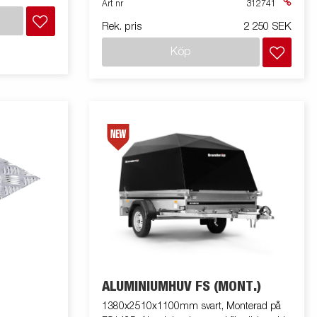
Art nr
312741
två nycklar. Satsen innehåller fäste och
Rek. pris
2 250 SEK
monteringssats. Båt/Snö/universal modell
Köp
ALUMINIUMHUV FS (MONT.)
1380x2510x1100mm svart, Monterad på