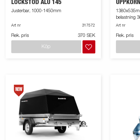
LOCKSTÖD ALU 145
UPPKÖR
Justerbar, 1000-1450mm
1380x535mm
belastning 
Art nr
317572
Art nr
Rek. pris
370 SEK
Rek. pris
Köp