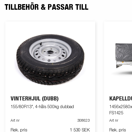
TILLBEHÖR & PASSAR TILL
VINTERHJUL (DUBB)
KAPELLD
155/80R13", 4-håls 500kg dubbad
1456x2580x8
FS1425
Art nr
308623
Art nr
Rek. pris
1 530 SEK
Rek. pris