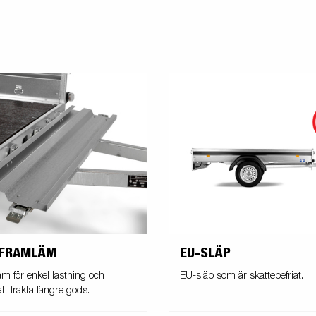
 FRAMLÄM
EU-SLÄP
äm för enkel lastning och
EU-släp som är skattebefriat.
 att frakta längre gods.