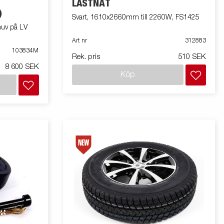
LASTNÄT
)
Svart, 1610x2660mm till 2260W, FS1425
huv på LV
Art nr
312883
103834M
Rek. pris
510 SEK
8 600 SEK
Köp