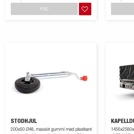
Köp
STÖDHJUL
KAPELLD
200x50 Ø48, massivt gummi med plastkant
1456x2580x