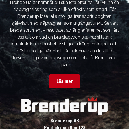
Brenderup är namnet du ska leta efter när du vill ha en
släpvagnslösning som är lika effektiv som smart. För
Brenderup löser alla möjliga transportuppgifter,
självklart med släpvagnen som utgångspunkt. Se vårt
breda sortiment – resultatet av lång erfarenhet som lärt
oss allt om vad en bra släpvagn ska ha: slitstark
konstruktion, robust chassi, goda köregenskaper och
bästa möjliga säkerhet. De sakerna kan du alltid
förvänta dig av en släpvagn som det står Brenderup
på.
Läs mer
Brenderup AB
Postadress: Box 128