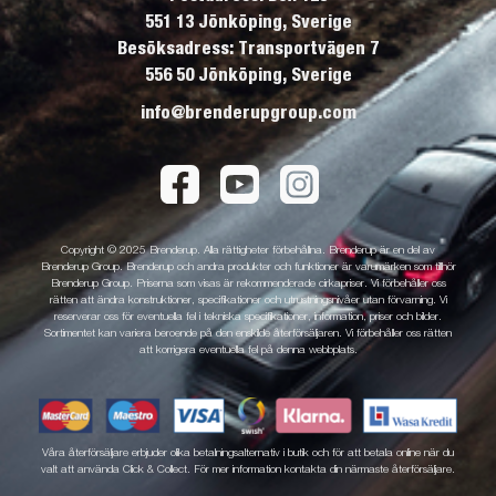
551 13 Jönköping, Sverige
Besöksadress: Transportvägen 7
556 50 Jönköping, Sverige
info@brenderupgroup.com
Copyright © 2025 Brenderup. Alla rättigheter förbehållna. Brenderup är en del av
Brenderup Group. Brenderup och andra produkter och funktioner är varumärken som tillhör
Brenderup Group. Priserna som visas är rekommenderade cirkapriser. Vi förbehåller oss
rätten att ändra konstruktioner, specifikationer och utrustningsnivåer utan förvarning. Vi
reserverar oss för eventuella fel i tekniska specifikationer, information, priser och bilder.
Sortimentet kan variera beroende på den enskilde återförsäljaren. Vi förbehåller oss rätten
att korrigera eventuella fel på denna webbplats.
Våra återförsäljare erbjuder olika betalningsalternativ i butik och för att betala online när du
valt att använda Click & Collect. För mer information kontakta din närmaste återförsäljare.