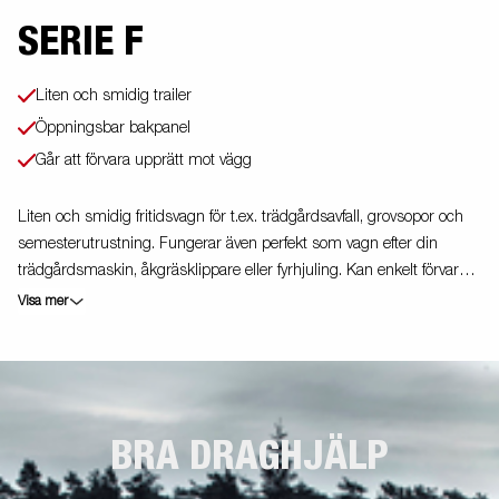
SERIE F
Liten och smidig trailer
Öppningsbar bakpanel
Går att förvara upprätt mot vägg
Liten och smidig fritidsvagn för t.ex. trädgårdsavfall, grovsopor och
semesterutrustning. Fungerar även perfekt som vagn efter din
trädgårdsmaskin, åkgräsklippare eller fyrhjuling. Kan enkelt förvaras
uppställd mot vägg eller staket. Vagnen på bilden kan vara
Visa mer
extrautrustad.
BRA DRAGHJÄLP