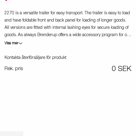
Produktguide Elbil
ill
ning
2270 is a versatile trailer for easy transport. The trailer is easy to load
Premium och X-Line båttrailers
ig,
and have foldable front and back panel for loading of longer goods.
Reservdelar
All versions are fitted with internal lashing eyes for secure loading of
bil
goods. As always Brenderup offers a wide accessory program for our
Trafikskolan
trailers. Images are for illustrative purposes only and may show
Visa mer
kit
med
optional equipment.
Kontakta återförsäljare för produkt
med
0 SEK
Rek. pris
ll
ar /
r
ghet