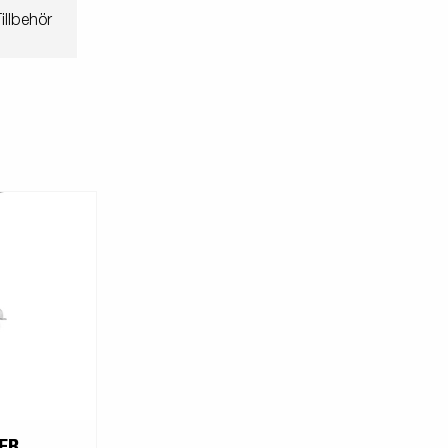
illbehör
ER