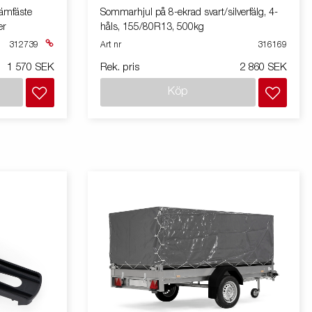
lämfäste
Sommarhjul på 8-ekrad svart/silverfälg, 4-
er
håls, 155/80R13, 500kg
312739
Art nr
316169
1 570 SEK
Rek. pris
2 860 SEK
Köp