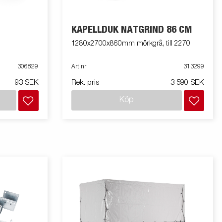
KAPELLDUK NÄTGRIND 86 CM
1280x2700x860mm mörkgrå, till 2270
306829
Art nr
313299
93 SEK
Rek. pris
3 590 SEK
Köp