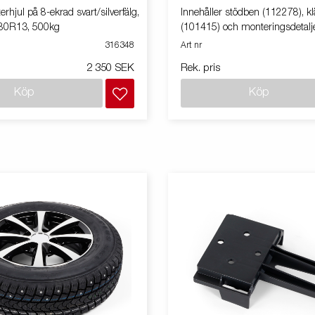
rhjul på 8-ekrad svart/silverfälg,
Innehåller stödben (112278), k
/80R13, 500kg
(101415) och monteringsdetalj
316348
Art nr
2 350 SEK
Rek. pris
Köp
Köp