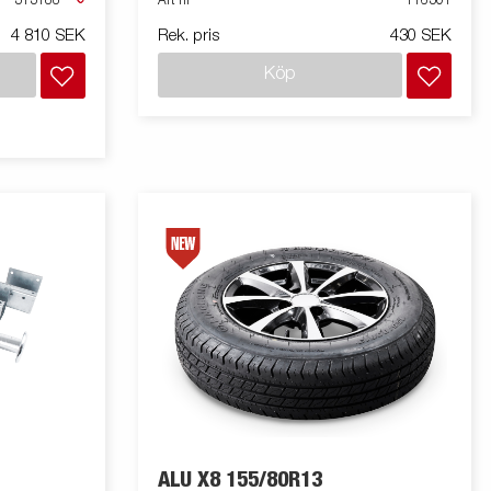
313188
Art nr
116301
4 810 SEK
Rek. pris
430 SEK
Köp
ALU X8 155/80R13