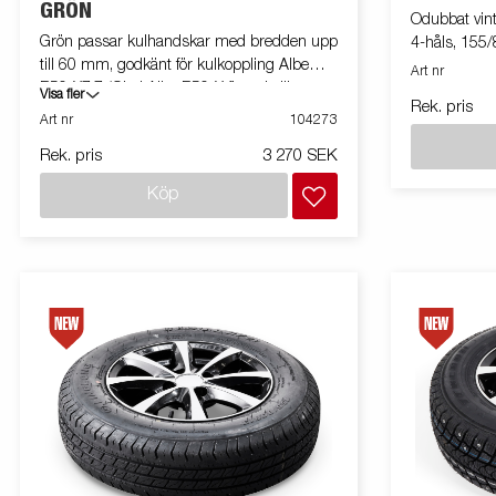
GRÖN
Odubbat vinte
Grön passar kulhandskar med bredden upp
4-håls, 155
till 60 mm, godkänt för kulkoppling Albe
Art nr
B50-X7,7 (Obs! Albe B50-X finns i olika
Visa fler
Rek. pris
varianter.) AL-KO AK7 / AK10 / AK75/S /
Art nr
104273
AK160 / AK270 / AK300 / AK 75/S Knott K
Rek. pris
3 270 SEK
7,5 / K 14 Winterhoff WW 8-C,
Monteringsbult M12 68/98mm
Köp