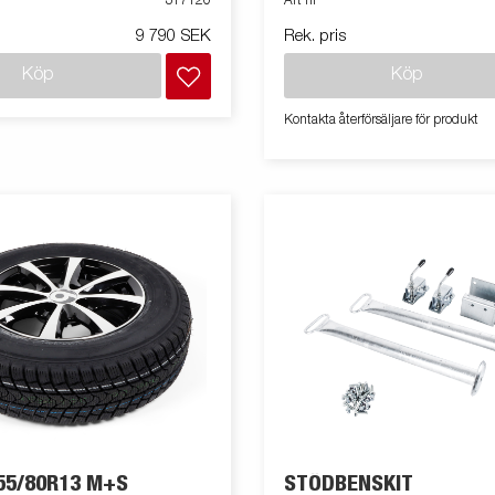
317120
Art nr
9 790 SEK
Rek. pris
Köp
Köp
Kontakta återförsäljare för produkt
55/80R13 M+S
STÖDBENSKIT