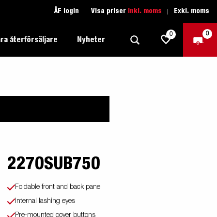
ÅF login
Visa priser
Inkl. moms
Exkl. moms
0
0
ra återförsäljare
Nyheter
Produktguide Allround
Trafikskolan
1205 Limited Edition
Produktguide Båt
Teckenförklaring open
eder
Inredda släpvagnar
Brenderup-båttrailers utrustas med
Produktguide Fordonstransport
Teckenförklaring båt
2000
LED-lampor
apell
äp
2270SUB750
Produktguide Proffs
Reservdelar
gnar
nu i
Produktguide Vattensport
Reservdelssök
Foldable front and back panel
Produktguide Entreprenad
Internal lashing eyes
Pre-mounted cover buttons