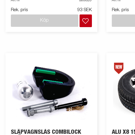
Art nr
306828
Art nr
Rek. pris
93 SEK
Rek. pris
Köp
SLÄPVAGNSLÅS COMBILOCK
ALU X8 1