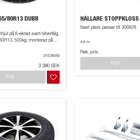
55/80R13 DUBB
HÅLLARE STOPPKLOSS
Svart plast, passar till 306828
hjul på 8-ekrad svart/silverfälg,
/80R13, 500kg, monterad på
Art nr
Rek. pris
316349M
Köp
3 380 SEK
Köp