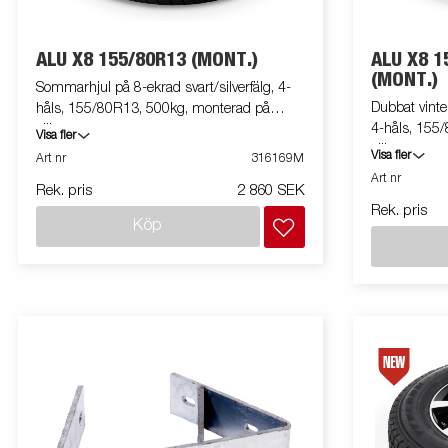
ALU X8 155/80R13 (MONT.)
ALU X8 1
(MONT.)
Sommarhjul på 8-ekrad svart/silverfälg, 4-
Dubbat vinter
håls, 155/80R13, 500kg, monterad på
4-håls, 155
släpvagn
Visa fler
släpvagn
Visa fler
Art nr
316169M
Art nr
Rek. pris
2 860 SEK
Rek. pris
Köp