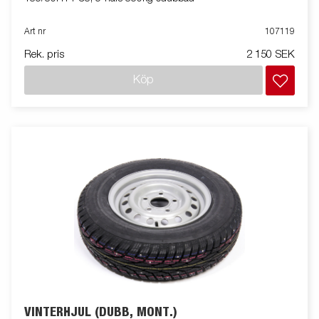
Art nr
107119
Rek. pris
2 150 SEK
Köp
VINTERHJUL (DUBB, MONT.)