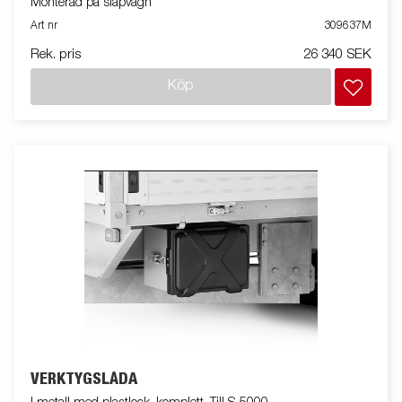
Monterad på släpvagn
Art nr
309637M
Rek. pris
26 340 SEK
Köp
VERKTYGSLÅDA