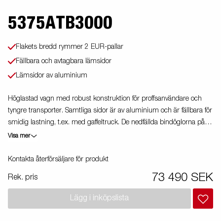
5375ATB3000
Flakets bredd rymmer 2 EUR-pallar
Fällbara och avtagbara lämsidor
Lämsidor av aluminium
Höglastad vagn med robust konstruktion för proffsanvändare och
tyngre transporter. Samtliga sidor är av aluminium och är fällbara för
smidig lastning, t.ex. med gaffeltruck. De nedfällda bindöglorna på
lastplattformen gör det extra smidigt att säkra lasten. Den V-formade
Visa mer
dragstången ger optimala köregenskaper och högre säkerhet.
Vagnen på bilden kan vara extrautrustad.
Kontakta återförsäljare för produkt
73 490 SEK
Rek. pris
Lägg i inköpslista