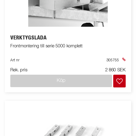
VERKTYGSLÅDA
Frontmontering till serie 5000 komplett
Art nr
305755
Rek. pris
2 860 SEK
Köp