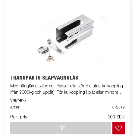
TRANSPARTS SLÄPVAGNSLÅS
Med hänglås diskformat. Passar alla större gjutna kulkoppling
(från 2000kg och uppåt). För kulkoppling i plåt eller mindre
gjutna använd 313945
Visa fler
Art nr
312519
Rek. pris
300 SEK
Köp