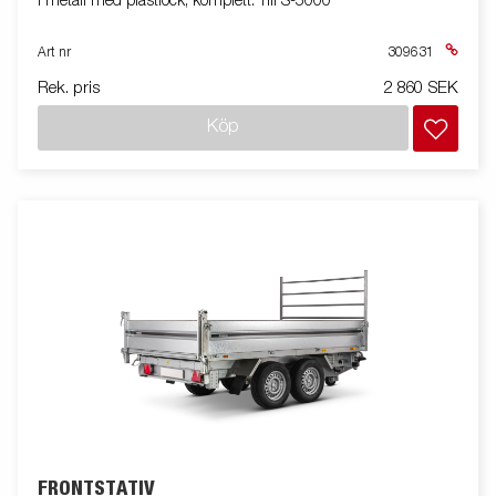
I metall med plastlock, komplett. Till S-5000
Art nr
309631
Rek. pris
2 860 SEK
Köp
FRONTSTATIV