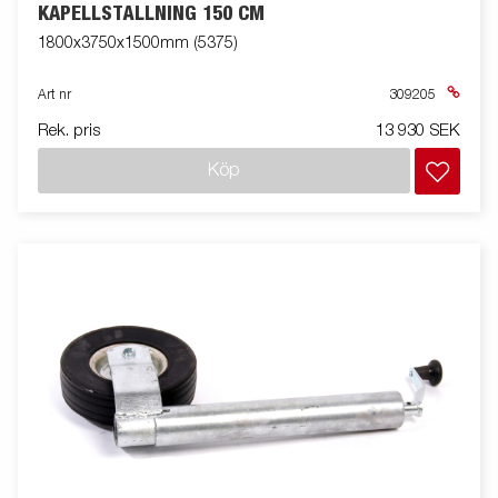
KAPELLSTÄLLNING 150 CM
1800x3750x1500mm (5375)
Art nr
309205
Rek. pris
13 930 SEK
Köp