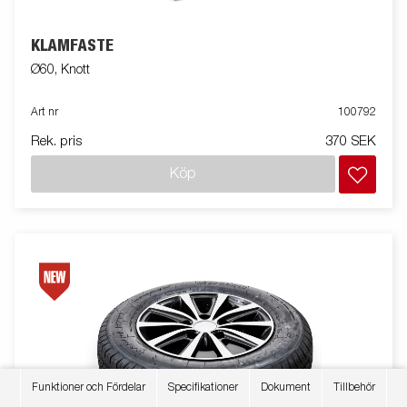
KLÄMFÄSTE
Ø60, Knott
Art nr
100792
Rek. pris
370 SEK
Köp
Funktioner och Fördelar
Specifikationer
Dokument
Tillbehör