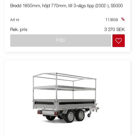
Bredd 1850mm, höjd 770mm, till 3-vägs tipp (2002-), S5000
Art nr
113509
Rek. pris
3 270 SEK
Köp