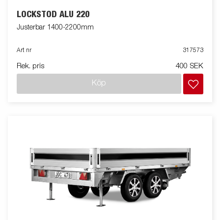
LOCKSTÖD ALU 220
Justerbar 1400-2200mm
Art nr
317573
Rek. pris
400 SEK
Köp