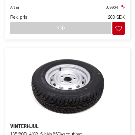
Art nr
309904
Rek. pris
200 SEK
Köp
VINTERHJUL
185/80R14"C8, 5-håls 850kg odubbad