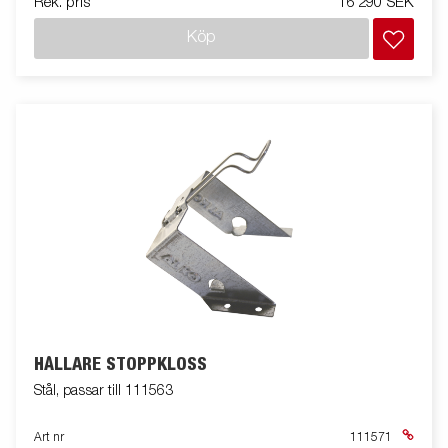
Rek. pris
16 290 SEK
Köp
HÅLLARE STOPPKLOSS
Stål, passar till 111563
Art nr
111571