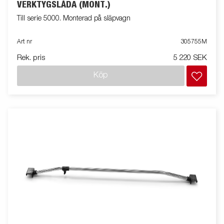
VERKTYGSLÅDA (MONT.)
Till serie 5000. Monterad på släpvagn
Art nr
305755M
Rek. pris
5 220 SEK
Köp