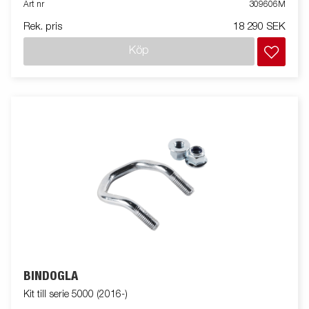
Art nr
309606M
Rek. pris
18 290 SEK
Köp
BINDÖGLA
Kit till serie 5000 (2016-)