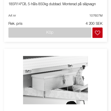
185R14"C8, 5-håls 850kg dubbad. Monterad på släpvagn
Art nr
107607M
Rek. pris
4 200 SEK
Köp