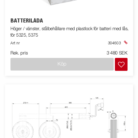
BATTERILÅDA
Höger / vänster, stålbehållare med plastlock för batteri med lås,
för 5325, 5375
Art nr
304603
Rek. pris
3 480 SEK
Köp