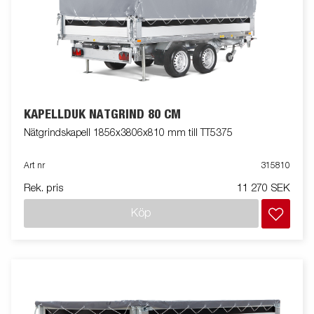
KAPELLDUK NÄTGRIND 80 CM
Nätgrindskapell 1856x3806x810 mm till TT5375
Art nr
315810
Rek. pris
11 270 SEK
Köp