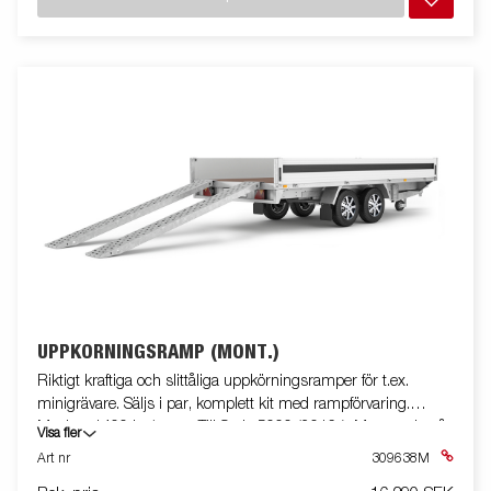
UPPKÖRNINGSRAMP (MONT.)
Riktigt kraftiga och slittåliga uppkörningsramper för t.ex.
minigrävare. Säljs i par, komplett kit med rampförvaring.
Maxlast 1400 kg/ramp. Till Serie 5000 (2016-). Monterade på
Visa fler
släpvagn.
Art nr
309638M