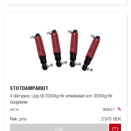
STÖTDÄMPARKIT
4 dämpare. Upp till 2000kg för enkelaxlad och 3500kg för
boogiaxlar
Art nr
309627
Rek. pris
2 970 SEK
Köp