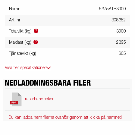
Namn
5375ATB3000
Art. nr
308352
?
Totalvikt (kg)
3000
?
Maxlast (kg)
2395
Tjänstevikt (kg)
605
Visa fler specifikationer
NEDLADDNINGSBARA FILER
Trailerhandboken
Du kan ladda hem filerna ovanför genom att klicka på namnet!