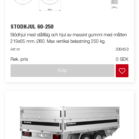
STÖDHJUL 60-250
Stödhjul med stålfälg och hjul av massivt gummi med måtten
219x65 mm, Ø60. Max vertikal belastning 250 kg.
Art nr
330453
Rek. pris
0 SEK
Köp