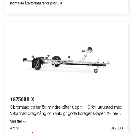
Kontakta återförsäljare för produkt
16750UB X
Obromsad trailer för mindre båtar upp till 16 fot, utrustad med
V-formad dragstång och väldigt goda köregenskaper. X-line-
kvalitetsrullar med låg inverkan på båtens skrov. Tippbar bakre
Visa fler
vagga och justerbara dubbla sidorullar för enkel anpassning till
Art nr
317880
din båt. Varmgalvaniserat chassi för lång hållbarhet. Elen är helt