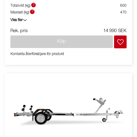
hjullager förlänger livstiden. Justerbart vinschtorn. Två fixerade
?
Totalvikt (kg)
600
lampor som inte behöver tas bort vid av- och pålastning av din
?
Maxlast (kg)
470
båt. Båttrailern på bilden kan vara extrautrustad.
Visa fler
Rek. pris
14 990 SEK
Köp
Kontakta återförsäljare för produkt