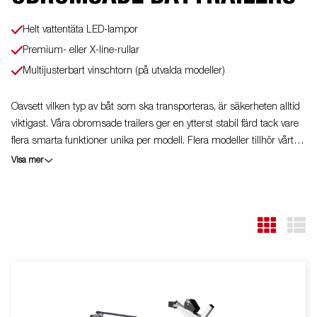
Helt vattentäta LED-lampor
Premium- eller X-line-rullar
Multijusterbart vinschtorn (på utvalda modeller)
Oavsett vilken typ av båt som ska transporteras, är säkerheten alltid
viktigast. Våra obromsade trailers ger en ytterst stabil färd tack vare
flera smarta funktioner unika per modell. Flera modeller tillhör vårt X-
line-sortiment och har bland annat rullar av extra hög kvalitet för
Visa mer
enkel justering till din båt. teleskopisk belysningsenhet gör det
lättare att använda båttrailern, vilket ger större flexibilitet,
bekvämlighet och säkerhet på vägen. Helt vattentät lampenhet
inklusive kontakt och kabel. Vagnen på bilden kan vara
extrautrustad.