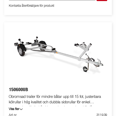
Kontakta återförsäljare för produkt
150600UB
Obromsad trailer för mindre båtar upp till 15 fot, justerbara
kölrullar i hög kvalitet och dubbla sidorullar för enkel
anpassning till din båt. Varmgalvaniserat chassi för lång
Visa fler
hållbarhet. Elen är helt skyddad i båttrailerns chassi. Vattentäta
Art nr
311939