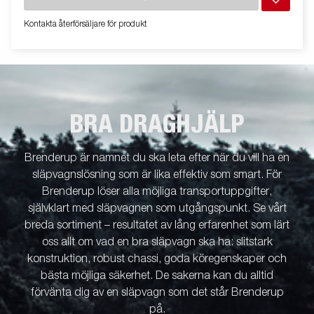
Kontakta återförsäljare för produkt
BRA DRAGHJÄLP
Brenderup är namnet du ska leta efter när du vill ha en
släpvagnslösning som är lika effektiv som smart. För
Brenderup löser alla möjliga transportuppgifter,
självklart med släpvagnen som utgångspunkt. Se vårt
breda sortiment – resultatet av lång erfarenhet som lärt
oss allt om vad en bra släpvagn ska ha: slitstark
konstruktion, robust chassi, goda köregenskaper och
bästa möjliga säkerhet. De sakerna kan du alltid
förvänta dig av en släpvagn som det står Brenderup
på.