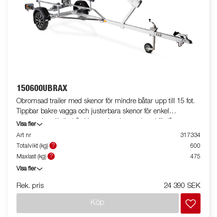
150600UBRAX
Obromsad trailer med skenor för mindre båtar upp till 15 fot.
Tippbar bakre vagga och justerbara skenor för enkel
anpassning till din båt. Varmgalvaniserat chassi för lång
Visa fler
hållbarhet. Elen är helt skyddad i båttrailerns chassi. Vattentäta
Art nr
317334
hjullager förlänger livstiden. Helskyddad vinsch och vinschtorn
?
Totalvikt (kg)
600
som är enkelt att anpassa, vinschtornet är även utrustat med en
?
Maxlast (kg)
475
extra säkerhetsvajer för användning vid transport. Smidig, vikbar
Visa fler
och vattentät LED-belysning vilket gör både av- och pålastning
väldigt enkel. Båttrailern på bilden kan vara extrautrustad.
Rek. pris
24 390 SEK
Köp