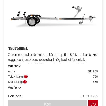
180750UBL
Obromsad trailer för mindre båtar upp till 18 fot, tippbar bakre
vagga och justerbara sidorullar i hög kvalitet för enkel
anpassning till din båt. Varmgalvaniserat chassi för lång
Visa fler
hållbarhet. Elen är helt skyddad i båttrailerns chassi. Vattentäta
Art nr
311959
hjullager förlänger livstiden. Justerbart vinschtorn. Enkel
?
Totalvikt (kg)
750
avtagbar ljusramp med quick-release-fästen för smidig av- och
?
Maxlast (kg)
580
pålastning. Båttrailern på bilden kan vara extrautrustad.
Visa fler
Rek. pris
19 990 SEK
Köp