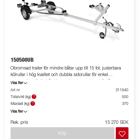
150500UB
Obromsad trailer för mindre båtar upp till 15 fot, justerbara
kölrullar i hög kvalitet och dubbla sidorullar för enkel
anpassning till din båt. Varmgalvaniserat chassi för lång
Visa fler
hållbarhet. Elen är helt skyddad i båttrailerns chassi. Vattentäta
Art nr
311940
hjullager förlänger livstiden. Justerbart vinschtorn. Två fixerade
?
Totalvikt (kg)
500
lampor som inte behöver tas bort vid av- och pålastning av din
?
Maxlast (kg)
370
båt. Båttrailern på bilden kan vara extrautrustad.
Visa fler
Rek. pris
15 270 SEK
Köp