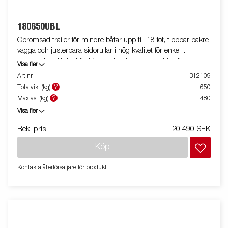
180650UBL
Obromsad trailer för mindre båtar upp till 18 fot, tippbar bakre
vagga och justerbara sidorullar i hög kvalitet för enkel
anpassning till din båt. Varmgalvaniserat chassi för lång
Visa fler
hållbarhet. Elen är helt skyddad i båttrailerns chassi. Vattentäta
Art nr
312109
hjullager förlänger livstiden. Justerbart vinschtorn. Enkel
?
Totalvikt (kg)
650
avtagbar ljusramp med quick-release-fästen för smidig av- och
?
Maxlast (kg)
480
pålastning. Båttrailern på bilden kan vara extrautrustad.
Visa fler
Rek. pris
20 490 SEK
Köp
Kontakta återförsäljare för produkt