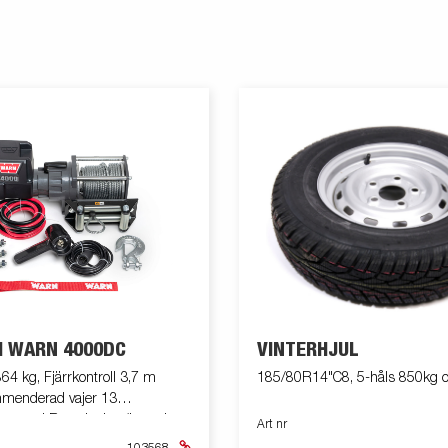
H WARN 4000DC
VINTERHJUL
864 kg, Fjärrkontroll 3,7 m
185/80R14"C8, 5-håls 850kg 
menderad vajer 13
a med Batteripaket (batteri
Art nr
a m. konsol 304613,