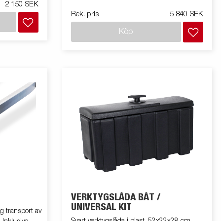
2 150 SEK
Rek. pris
5 840 SEK
Köp
VERKTYGSLÅDA BÅT /
UNIVERSAL KIT
g transport av