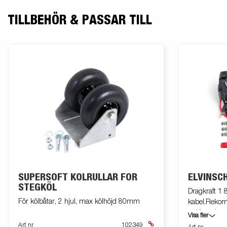
TILLBEHÖR & PASSAR TILL
SUPERSOFT KÖLRULLAR FÖR
ELVINSC
STEGKÖL
Dragkraft 1 
För kölbåtar, 2 hjul, max kölhöjd 80mm
kabel.Rekom
m.Kompletter
Visa fler
106583, låd
Art nr
102349