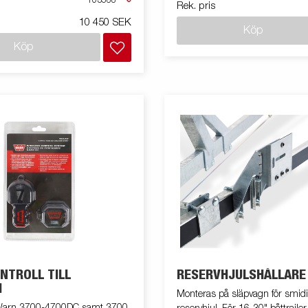
103568
Rek. pris
ats 102723)
10 450 SEK
Köp
Köp
NTROLL TILL
RESERVHJULSHÅLLARE
H
Monteras på släpvagn för smidi