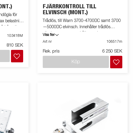
ONT.)
FJÄRRKONTROLL TILL
ELVINSCH (MONT.)
dögla för
Trådlös, till Warn 3700-4700DC samt 3700
ax belastning
—5000DC elvinsch. Innehåller trådlös
 båttrailer.
sändare, mottagare, hållare och
Visa fler
103418M
monteringskit. Kontrollera winchen från upp
Art nr
106517m
810 SEK
till 15m. Monterad på släpvagn
Rek. pris
6 250 SEK
Köp