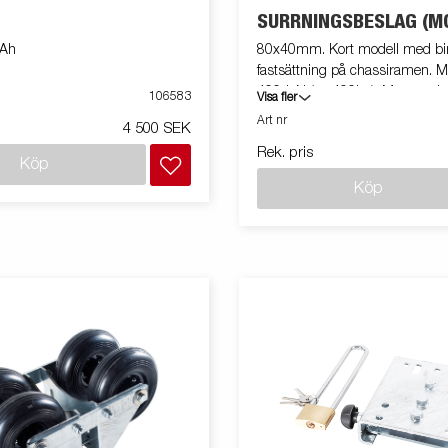
SURRNINGSBESLAG (M
Ah
80x40mm. Kort modell med bin
fastsättning på chassiramen. M
400daN (ca 400kg). Monterad på
106583
Visa fler
Art nr
4 500 SEK
Rek. pris
Köp
Köp