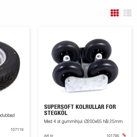
SUPERSOFT KÖLRULLAR FÖR
STEGKÖL
odubbad
Med 4 st gummihjul. Ø200x65 hål 25mm
107119
Art nr
101795