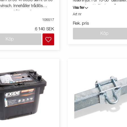
ll Warn 3700-4700DC samt 3700
reservhjul. För 16-30" båttrailer
nsch. Innehåller trådlös
monteringskit för dragstång.
Visa fler
tagare, hållare och
Art nr
t. Kontrollera winchen från upp
106517
Rek. pris
6 140 SEK
Köp
Köp