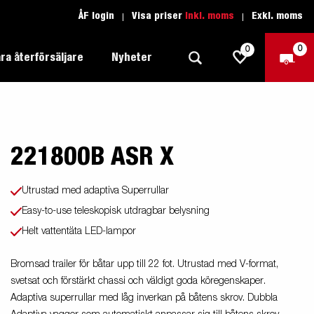
ÅF login
Visa priser
Inkl. moms
Exkl. moms
0
0
ra återförsäljare
Nyheter
221800B ASR X
Produktguide Allround
Trafikskolan
1205 Limited Edition
Produktguide Båt
Teckenförklaring open
eder
Inredda släpvagnar
Utrustad med adaptiva Superrullar
Brenderup-båttrailers utrustas med
Produktguide Fordonstransport
Teckenförklaring båt
Easy-to-use teleskopisk utdragbar belysning
2000
LED-lampor
apell
äp
Helt vattentäta LED-lampor
Produktguide Proffs
Reservdelar
gnar
nu i
Produktguide Vattensport
Reservdelssök
Bromsad trailer för båtar upp till 22 fot. Utrustad med V-format,
svetsat och förstärkt chassi och väldigt goda köregenskaper.
Produktguide Entreprenad
Adaptiva superrullar med låg inverkan på båtens skrov. Dubbla