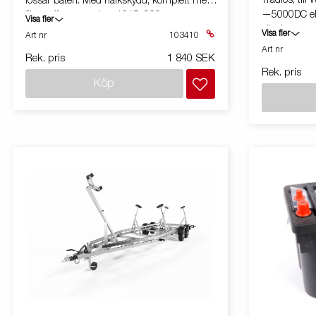
Trådlös, ti
lossar båten. Med halkskydd, komplett med
—5000DC elvi
fästen för montering. 1615x200mm.
Visa fler
sändare, mot
Visa fler
Art nr
103410
monteringski
Art nr
Rek. pris
1 840 SEK
till 15m.
Rek. pris
Köp