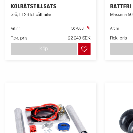
KÖLBÅTSTILLSATS
BATTERI
Grå, till 26 fot båttrailer
Maxxima 50
Art nr
307866
Art nr
Rek. pris
22 240 SEK
Rek. pris
Köp