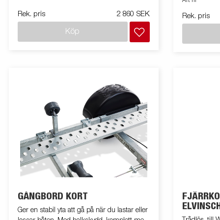
Art nr
monteringss
Rek. pris
2 860 SEK
Rek. pris
Köp
GÅNGBORD KORT
FJÄRRKO
ELVINSC
Ger en stabil yta att gå på när du lastar eller