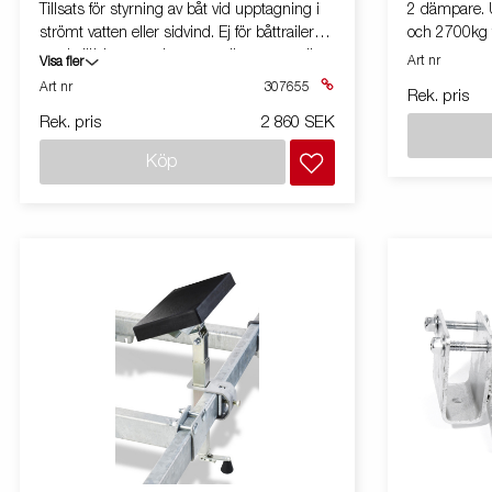
Tillsats för styrning av båt vid upptagning i
2 dämpare. U
strömt vatten eller sidvind. Ej för båttrailer
och 2700kg f
med självjusterande vagga eller superrullar.
Art nr
Visa fler
Art nr
307655
Rek. pris
Rek. pris
2 860 SEK
Köp