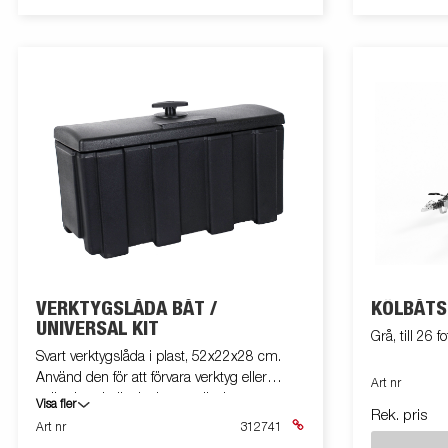
VERKTYGSLÅDA BÅT /
KÖLBÅTS
UNIVERSAL KIT
Grå, till 26 fo
Svart verktygslåda i plast, 52x22x28 cm.
Använd den för att förvara verktyg eller
Art nr
spännband när det inte används.
Visa fler
Rek. pris
Verktygslådan är utrustad med ett lås inkl.
Art nr
312741
två nycklar. Satsen innehåller fäste och