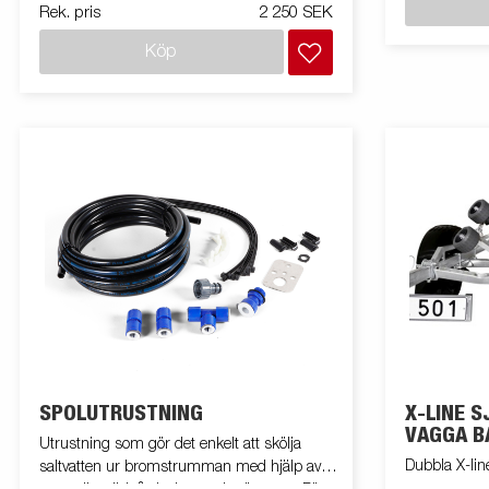
Rek. pris
2 250 SEK
monteringssats. Båt/Snö/universal modell
Köp
SPOLUTRUSTNING
X-LINE 
VAGGA B
Utrustning som gör det enkelt att skölja
Dubbla X-lin
saltvatten ur bromstrumman med hjälp av