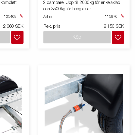
komplett
2 dämpare. Upp till 2000kg för enkelaxlad
och 3500kg för boogiaxlar
103409
Art nr
113970
2 660 SEK
Rek. pris
2 150 SEK
Köp