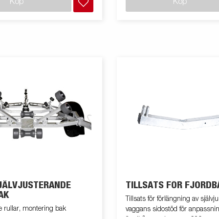
Köp
Köp
SJÄLVJUSTERANDE
TILLSATS FÖR FJORDB
AK
Tillsats för förlängning av själv
e rullar, montering bak
vaggans sidostöd för anpassning