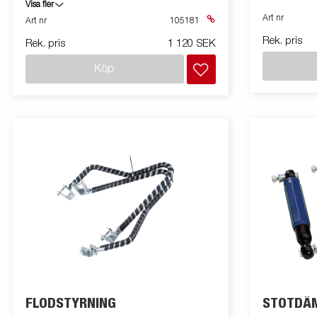
en vanlig trädgårdsslang och sötvatten. För
Visa fler
en axel och bromstrumma 200x50.
Art nr
Art nr
105181
Rek. pris
Rek. pris
1 120 SEK
Köp
FLODSTYRNING
STÖTDÄ