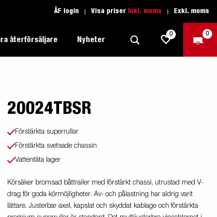
ÅF login
Visa priser
Inkl. moms
Exkl. moms
0
0
ra återförsäljare
Nyheter
20024TBSR
Produktguide Allround
Trafikskolan
1205 Limited Edition
Produktguide Båt
Teckenförklaring open
eder
Inredda släpvagnar
Förstärkta superrullar
Brenderup-båttrailers utrustas med
Produktguide Fordonstransport
Teckenförklaring båt
Förstärkta svetsade chassin
2000
LED-lampor
apell
äp
Vattentäta lager
Produktguide Proffs
Reservdelar
gnar
nu i
Produktguide Vattensport
Reservdelssök
Körsäker bromsad båttrailer med förstärkt chassi, utrustad med V-
drag för goda körmöjligheter. Av- och pålastning har aldrig varit
Produktguide Entreprenad
lättare. Justerbar axel, kapslat och skyddat kablage och förstärkta