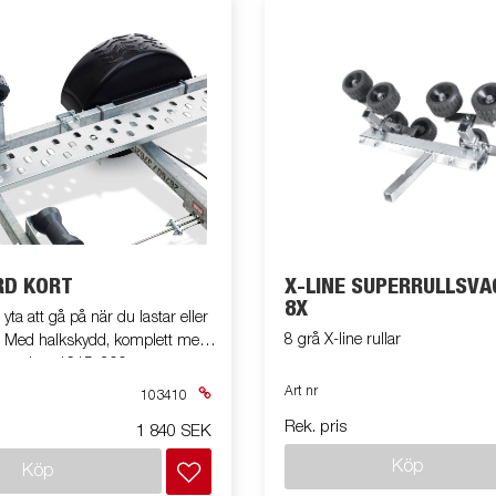
D KORT
X-LINE SUPERRULLSV
8X
 yta att gå på när du lastar eller
8 grå X-line rullar
ed
montering. 1615x200mm.
Art nr
103410
Rek. pris
1 840 SEK
Köp
Köp