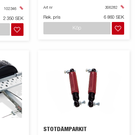
4 st. Satsen
. till bakre
Art nr
306282
102346
gga. 680mm.
Rek. pris
6 860 SEK
2 350 SEK
Köp
STÖTDÄMPARKIT