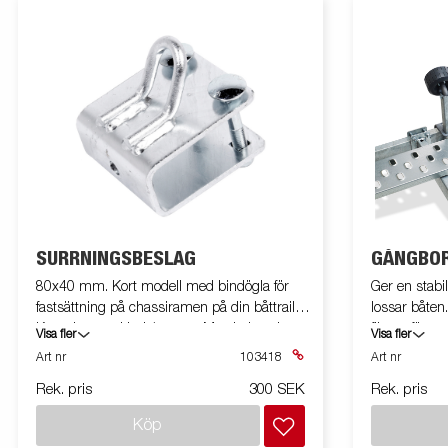
SURRNINGSBESLAG
GÅNGBOR
80x40 mm. Kort modell med bindögla för
Ger en stabil
fastsättning på chassiramen på din båttrailer.
lossar båten. Med halkskydd, komplett m
Komplett med bult/mutter. Max belastning
fästen för 
Visa fler
Visa fler
400daN (ca 400kg).
Art nr
103418
Art nr
Rek. pris
300 SEK
Rek. pris
Köp