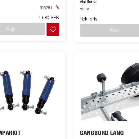
fjordbåtar, snipor osv. 680mm, 
Visa fler
innehåller 4 st förlängningar, dvs
306281
Art nr
och främre självjusterande va
7 580 SEK
Rek. pris
Köp
Köp
MPARKIT
GÅNGBORD LÅNG