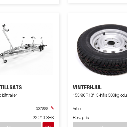
TILLSATS
VINTERHJUL
t båttrailer
155/80R13", 5-håls 500kg od
307866
Art nr
22 240 SEK
Rek. pris