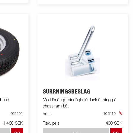
SURRNINGSBESLAG
ubbad
Med förlängd bindögla för fastsättning på
chassiram båt
308591
Art nr
103419
1 430 SEK
Rek. pris
400 SEK