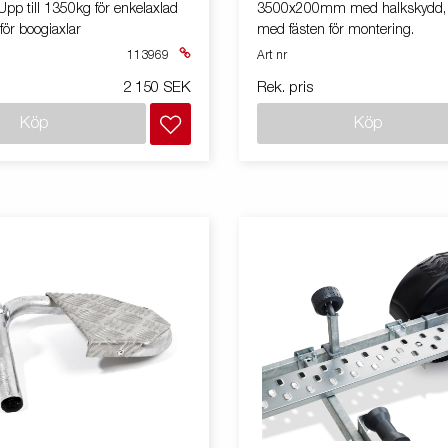
pp till 1350kg för enkelaxlad
3500x200mm med halkskydd, 
ör boogiaxlar
med fästen för montering.
113969
Art nr
2 150 SEK
Rek. pris
Köp
Köp