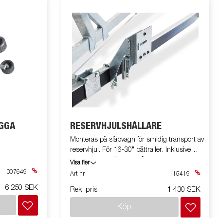
AGGA
RESERVHJULSHÅLLARE
Monteras på släpvagn för smidig transport av
reservhjul. För 16-30" båttrailer. Inklusive
monteringskit för dragstång.
Visa fler
307649
Art nr
115419
6 250 SEK
Rek. pris
1 430 SEK
Köp