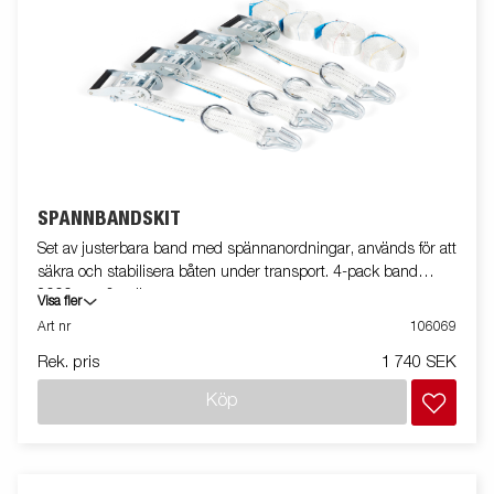
SPÄNNBANDSKIT
Set av justerbara band med spännanordningar, används för att
säkra och stabilisera båten under transport. 4-pack band
2000mm & spännare.
Visa fler
Art nr
106069
Rek. pris
1 740 SEK
Köp