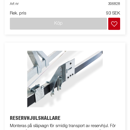
Art nr
306828
Rek. pris
93 SEK
Köp
RESERVHJULSHÅLLARE
Monteras på släpvagn för smidig transport av reservhjul. För