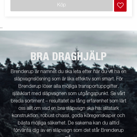
Köp
.
.
BRA DRAGHJÄLP
Brenderup är namnet du ska leta efter när du vill ha en
släpvagnslösning som är lika effektiv som smart. För
Brenderup löser alla möjliga transportuppgifter,
självklart med släpvagnen som utgångspunkt. Se vårt
breda sortiment – resultatet av lång erfarenhet som lärt
oss allt om vad en bra släpvagn ska ha: slitstark
konstruktion, robust chassi, goda köregenskaper och
bästa möjliga säkerhet. De sakerna kan du alltid
förvänta dig av en släpvagn som det står Brenderup