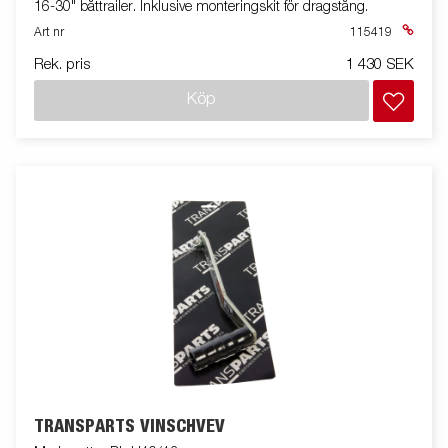
16-30" båttrailer. Inklusive monteringskit för dragstång.
Art nr
115419
Rek. pris
1 430 SEK
Köp
TRANSPARTS VINSCHVEV