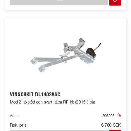
VINSCHKIT DL1402ASC
Med 2 kölstöd och svart kåpa RF-kit (2015-) båt
Art nr
306296
Rek. pris
6 760 SEK