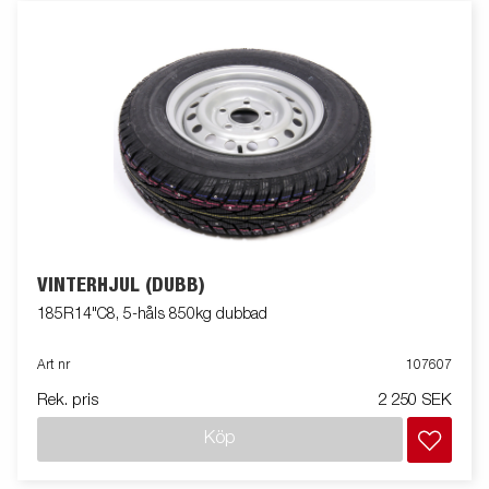
VINTERHJUL (DUBB)
185R14"C8, 5-håls 850kg dubbad
Art nr
107607
Rek. pris
2 250 SEK
Köp