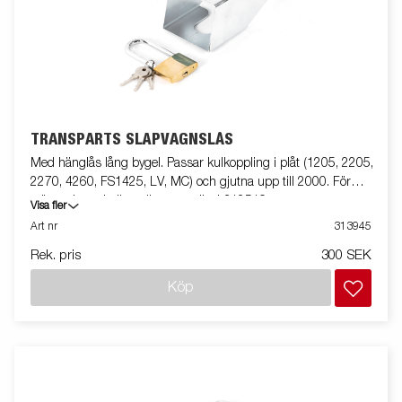
TRANSPARTS SLÄPVAGNSLÅS
Med hänglås lång bygel. Passar kulkoppling i plåt (1205, 2205,
2270, 4260, FS1425, LV, MC) och gjutna upp till 2000. För
större gjutna kulkopplingar använd 312519.
Visa fler
Art nr
313945
Rek. pris
300 SEK
Köp