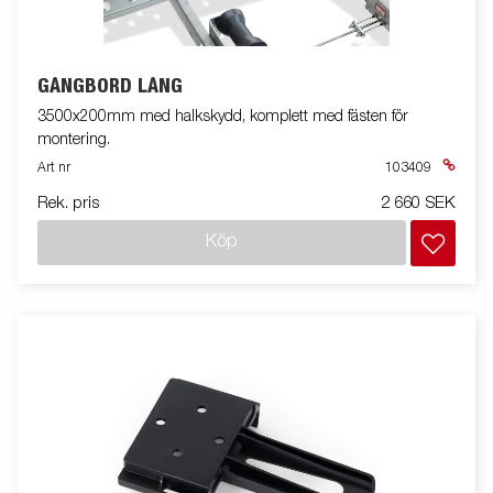
GÅNGBORD LÅNG
3500x200mm med halkskydd, komplett med fästen för
montering.
Art nr
103409
Rek. pris
2 660 SEK
Köp