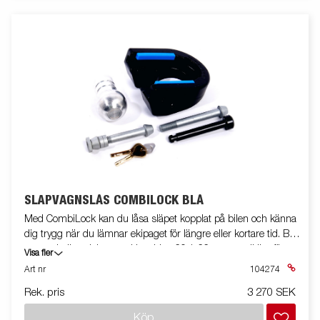
SLÄPVAGNSLÅS COMBILOCK BLÅ
Med CombiLock kan du låsa släpet kopplat på bilen och känna
dig trygg när du lämnar ekipaget för längre eller kortare tid. Blå
passar kulhandskar med bredden 60,1-66 mm, godkänt för
Visa fler
kulkoppling ALBE Gjuten ALBE B50-X (ej 7.7), ALBE EM 150
Art nr
104274
14.1, KNOTT KFL 14 / KK 14, KNOTT K 20, WINTERHOFF B50-
Rek. pris
3 270 SEK
X S150, WINTERHOFF WW 13 / 14, WINTERHOFF WW 200
gjuten, monteringsbult M12 80/98mm + 2 st distanser.
Köp