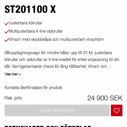
ST201100 X
Justerbara kölrullar
Multijusterbara X-line-sidorullar
Vinsch med skyddskåpa och multijusterbart vinschtorn
Båtupptagningsvagn för mindre båtar upp till 20 fot, justerbara
kölrullar och sidorullar av X-line-kvalitet för enkel anpassning till din
båt. Varmgalvaniserat chassi för lång hållbarhet. Vinsch och
vinschtorn som är enkelt att justera, vinschtornet är även utrustat
Visa mer
med en extra säkerhetsvajer för användning vid transport. Båttrailern
på bilden kan vara extrautrustad.
Kontakta återförsäljare för produkt
24 900 SEK
Rek. pris
Lägg i varukorgen