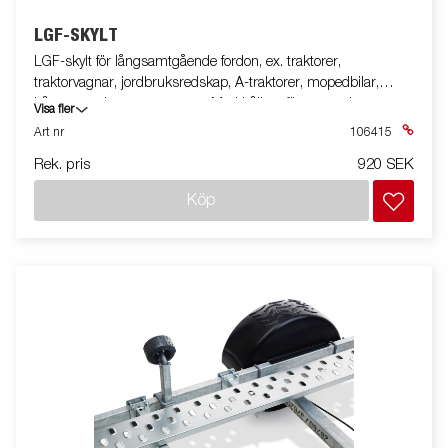
LGF-SKYLT
LGF-skylt för långsamtgående fordon, ex. traktorer,
traktorvagnar, jordbruksredskap, A-traktorer, mopedbilar,
båtupptagningsvagnar m.m. Med hållare för montering
Visa fler
Art nr
106415
Rek. pris
920 SEK
Köp