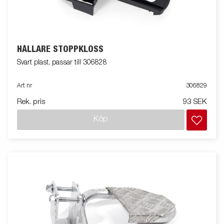
HÅLLARE STOPPKLOSS
Svart plast, passar till 306828
Art nr
306829
Rek. pris
93 SEK
Köp