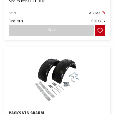
Med mutter DL H10/13
Art nr
304139
Rek. pris
510 SEK
Köp
PACKSATS SKÄRM