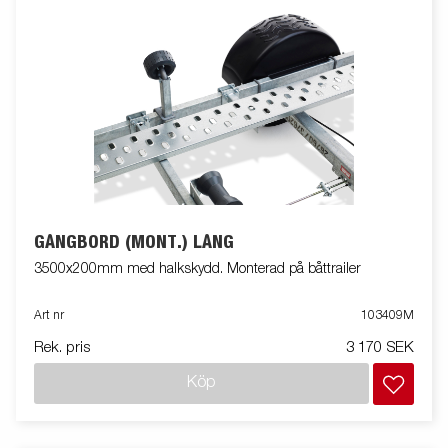
GÅNGBORD (MONT.) LÅNG
3500x200mm med halkskydd. Monterad på båttrailer
Art nr
103409M
Rek. pris
3 170 SEK
Köp