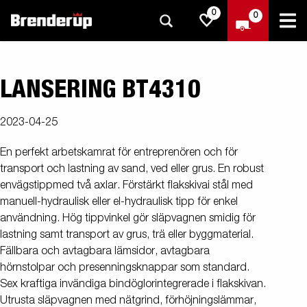
0
0
LANSERING BT4310
2023-04-25
En perfekt arbetskamrat för entreprenören och för
transport och lastning av sand, ved eller grus. En robust
envägstippmed två axlar. Förstärkt flakskivai stål med
manuell-hydraulisk eller el-hydraulisk tipp för enkel
användning. Hög tippvinkel gör släpvagnen smidig för
lastning samt transport av grus, trä eller byggmaterial.
Fällbara och avtagbara lämsidor, avtagbara
hörnstolpar och presenningsknappar som standard.
Sex kraftiga invändiga bindöglorintegrerade i flakskivan.
Utrusta släpvagnen med nätgrind, förhöjningslämmar,