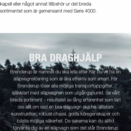
kapell eller något annat tillbehör ur det breda
sortimentet som är gemensamt med Serie 4000.
BRA DRAGHJÄLP
Brenderup är namnet du ska leta efter när du vill ha en
släpvagnslösning som är lika effektiv som smart. För
Brenderup löser alla möjliga transportuppgifter,
självklart med släpvagnen som utgångspunkt. Se vårt
breda sortiment – resultatet av lång erfarenhet som lärt
oss allt om vad en bra släpvagn ska ha: slitstark
konstruktion, robust chassi, goda köregenskaper och
bästa möjliga säkerhet. De sakerna kan du alltid
förvänta dig av en släpvagn som det står Brenderup