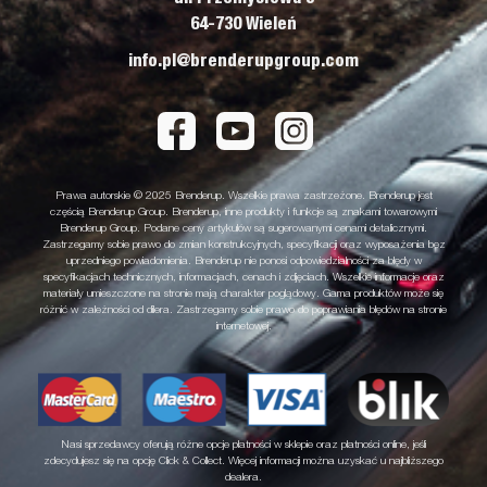
64-730 Wieleń
info.pl@brenderupgroup.com
Prawa autorskie © 2025 Brenderup. Wszelkie prawa zastrzeżone. Brenderup jest
częścią Brenderup Group. Brenderup, inne produkty i funkcje są znakami towarowymi
Brenderup Group. Podane ceny artykułów są sugerowanymi cenami detalicznymi.
Zastrzegamy sobie prawo do zmian konstrukcyjnych, specyfikacji oraz wyposażenia bez
uprzedniego powiadomienia. Brenderup nie ponosi odpowiedzialności za błędy w
specyfikacjach technicznych, informacjach, cenach i zdjęciach. Wszelkie informacje oraz
materiały umieszczone na stronie mają charakter poglądowy. Gama produktów może się
różnić w zależności od dilera. Zastrzegamy sobie prawo do poprawiania błędów na stronie
internetowej.
Nasi sprzedawcy oferują różne opcje płatności w sklepie oraz płatności online, jeśli
zdecydujesz się na opcję Click & Collect. Więcej informacji można uzyskać u najbliższego
dealera.