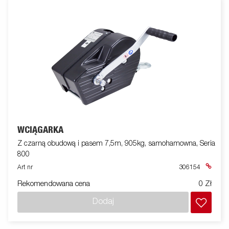
WCIĄGARKA
Z czarną obudową i pasem 7,5m, 905kg, samohamowna, Seria
800
Art nr
306154
Rekomendowana cena
0 Zł
Dodaj