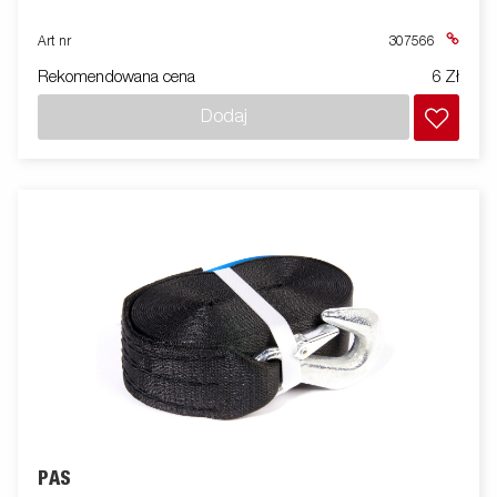
Art nr
307566
Rekomendowana cena
6 Zł
Dodaj
PAS