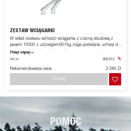
ZESTAW WCIĄGARKI
W skład zestawu wchodzi wciągarka z czarną obudową z
pasem 10000 z udzwigiem907kg.,noga podwójna, uchwyt do
zamocowania wciągarki,podwójna osłona szara dzioba w
Pokaż więcej
kształcie literki V ,zestaw śrub do zamocowania na przyczepie
Art nr
306315
Rekomendowana cena
2 249 Zł
Dodaj
POMOC