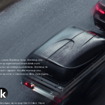
 częścią Brenderup Group. Brenderup, inne
ów są sugerowanymi cenami detalicznymi.
a bez uprzedniego powiadomienia. Brenderup nie
nach i zdjęciach. Wszelkie informacje oraz
 się różnić w zależności od dilera. Zastrzegamy
decydujesz się na opcję Click & Collect. Więcej