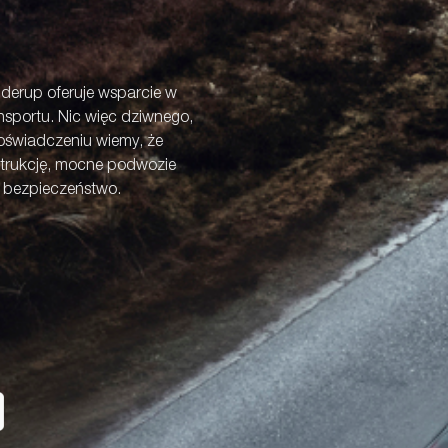
derup oferuje wsparcie w
sportu. Nic więc dziwnego,
doświadczeniu wiemy, że
trukcję, mocne podwozie
e bezpieczeństwo.