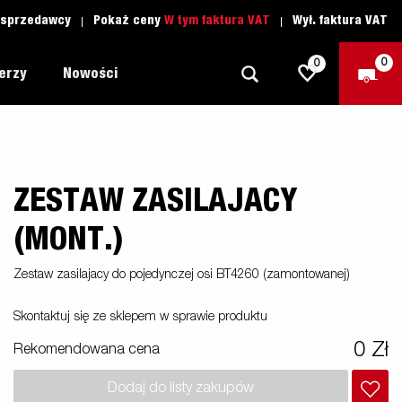
 sprzedawcy
Pokaż ceny
W tym faktura VAT
Wył. faktura VAT
0
0
lerzy
Nowości
ZESTAW ZASILAJACY
Dookoła
Szkoła jazdy
owa
1205 Limited Edition
Łódź
Czesci zamienne
(MONT.)
Lawety
Zestaw zasilajacy do pojedynczej osi BT4260 (zamontowanej)
nie
 MC
y
Przyczepy Dla Profesjonalistów
Skontaktuj się ze sklepem w sprawie produktu
Sporty Wodne
0 Zł
Rekomendowana cena
Przyczepy Dla Przedsiębiorców
Dodaj do listy zakupów
as