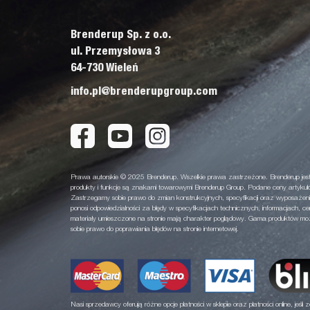
Brenderup Sp. z o.o.
ul. Przemysłowa 3
64-730 Wieleń
info.pl@brenderupgroup.com
Prawa autorskie © 2025 Brenderup. Wszelkie prawa zastrzeżone. Brenderup jest
produkty i funkcje są znakami towarowymi Brenderup Group. Podane ceny artykuł
Zastrzegamy sobie prawo do zmian konstrukcyjnych, specyfikacji oraz wyposażeni
ponosi odpowiedzialności za błędy w specyfikacjach technicznych, informacjach, ce
materiały umieszczone na stronie mają charakter poglądowy. Gama produktów może
sobie prawo do poprawiania błędów na stronie internetowej.
Nasi sprzedawcy oferują różne opcje płatności w sklepie oraz płatności online, jeśli z