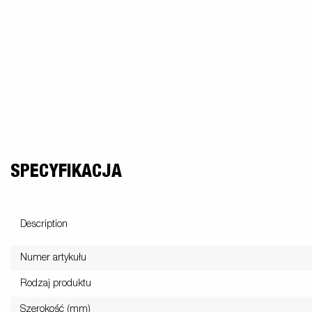
przyjac
Elektryka /
Przyczepy
Nadstawki
Przy
Przyczepy cargo
Koła 
Oświetlenia
naburtowe -
wywrotki
sport
zestawy
Zestaw
Podłoga
U
akcesoriów
SPECYFIKACJA
Description
Numer artykułu
Rodzaj produktu
Szerokość (mm)