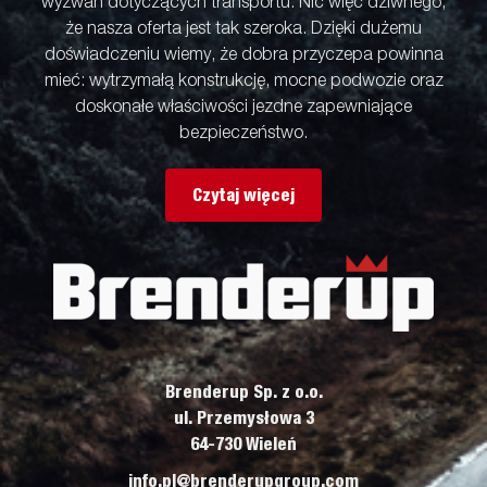
wyzwań dotyczących transportu. Nic więc dziwnego,
że nasza oferta jest tak szeroka. Dzięki dużemu
doświadczeniu wiemy, że dobra przyczepa powinna
mieć: wytrzymałą konstrukcję, mocne podwozie oraz
doskonałe właściwości jezdne zapewniające
bezpieczeństwo.
Czytaj więcej
Brenderup Sp. z o.o.
ul. Przemysłowa 3
64-730 Wieleń
info.pl@brenderupgroup.com