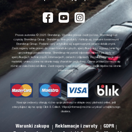
Prawa autorskie © 2025 Brenderup. Wszelkie prawa zastrzeżone. Brenderup jest
częścią Brenderup Group. Brenderup, inne produkty i funkcje są znakami towarowymi
Brenderup Group. Podane ceny artykułów są sugerowanymi cenami detalicznymi.
Zastrzegamy sobie prawo do zmian konstrukcyjnych, specyfikacji oraz wyposażenia bez
uprzedniego powiadomienia. Brenderup nie ponosi odpowiedzialności za błędy w
specyfikacjach technicznych, informacjach, cenach i zdjęciach. Wszelkie informacje oraz
materiały umieszczone na stronie mają charakter poglądowy. Gama produktów może się
różnić w zależności od dilera. Zastrzegamy sobie prawo do poprawiania błędów na stronie
internetowej.
Nasi sprzedawcy oferują różne opcje płatności w sklepie oraz płatności online, jeśli
zdecydujesz się na opcję Click & Collect. Więcej informacji można uzyskać u najbliższego
dealera.
Warunki zakupu
Reklamacje i zwroty
GDPR