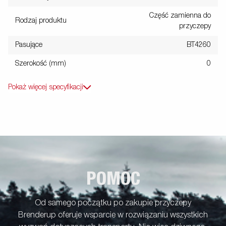
Część zamienna do
Rodzaj produktu
przyczepy
Pasujące
BT4260
Szerokość (mm)
0
Pokaż więcej specyfikacji
POMOC
Od samego początku po zakupie przyczepy
Brenderup oferuje wsparcie w rozwiązaniu wszystkich