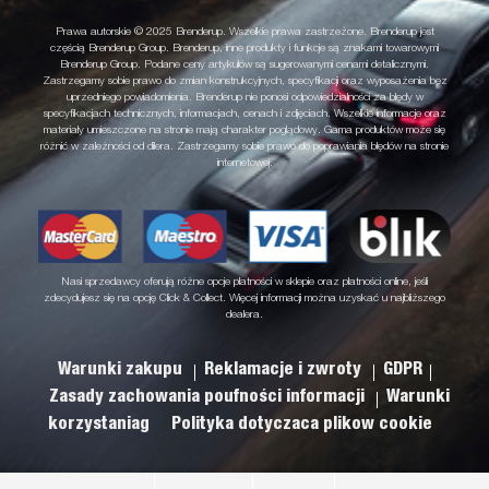
Prawa autorskie © 2025 Brenderup. Wszelkie prawa zastrzeżone. Brenderup jest
częścią Brenderup Group. Brenderup, inne produkty i funkcje są znakami towarowymi
Brenderup Group. Podane ceny artykułów są sugerowanymi cenami detalicznymi.
Zastrzegamy sobie prawo do zmian konstrukcyjnych, specyfikacji oraz wyposażenia bez
uprzedniego powiadomienia. Brenderup nie ponosi odpowiedzialności za błędy w
specyfikacjach technicznych, informacjach, cenach i zdjęciach. Wszelkie informacje oraz
materiały umieszczone na stronie mają charakter poglądowy. Gama produktów może się
różnić w zależności od dilera. Zastrzegamy sobie prawo do poprawiania błędów na stronie
internetowej.
Nasi sprzedawcy oferują różne opcje płatności w sklepie oraz płatności online, jeśli
zdecydujesz się na opcję Click & Collect. Więcej informacji można uzyskać u najbliższego
dealera.
Warunki zakupu
Reklamacje i zwroty
GDPR
Zasady zachowania poufności informacji
Warunki
korzystaniag
Polityka dotyczaca plikow cookie