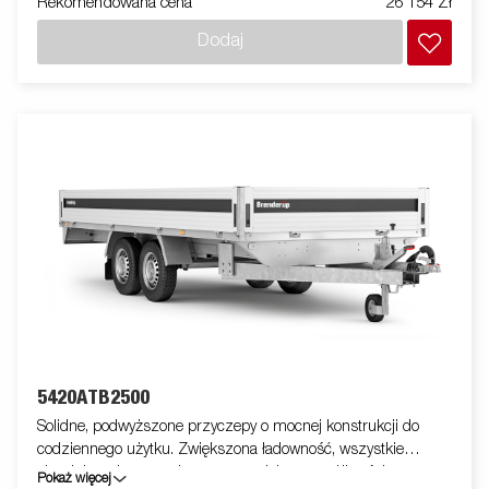
Rekomendowana cena
26 154 Zł
profesjonalne zamki. Dostępna szeroka gama akcesoriów.
Zdjęcia są zdjęciami poglądowymi i mogą przedstawiać
Dodaj
opcjonalne elementy wyposażenia.
5420ATB2500
Solidne, podwyższone przyczepy o mocnej konstrukcji do
codziennego użytku. Zwiększona ładowność, wszystkie
aluminiowe burty otwierane, co zwiększa możliwości przyczepy
Pokaż więcej