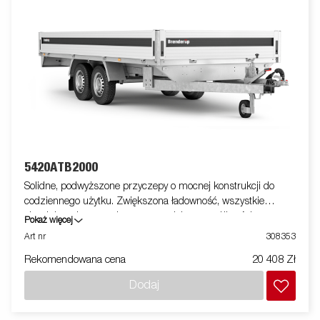
5420ATB2000
Solidne, podwyższone przyczepy o mocnej konstrukcji do
codziennego użytku. Zwiększona ładowność, wszystkie
aluminiowe burty otwierane, co zwiększa możliwości przyczepy
Pokaż więcej
w obszarze zastosowań - może służyć również jako laweta.
Art nr
308353
Wyposażone w system łatwego mocowania ładunku oraz
Rekomendowana cena
20 408 Zł
profesjonalne zamki. Dostępna szeroka gama akcesoriów.
Zdjęcia są zdjęciami poglądowymi i mogą przedstawiać
Dodaj
opcjonalne elementy wyposażenia.