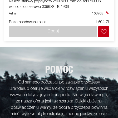
Najazd stalowy pojedynczy 2500x300mm do serii 5000S,
wchodzi do zesawu 309638, 101936
Art nr
108765
Rekomendowana cena
1 604 Zł
Dodaj
POMOC
Od samego początku po zakupie przyczepy
Brenderup oferuje wsparcie w rozwiązaniu wszystkich
wyzwań dotyczących transportu. Nic więc dziwnego,
że nasza oferta jest tak szeroka. Dzięki dużemu
doświadczeniu wiemy, że dobra przyczepa powinna
mieć: wytrzymałą konstrukcję, mocne podwozie oraz