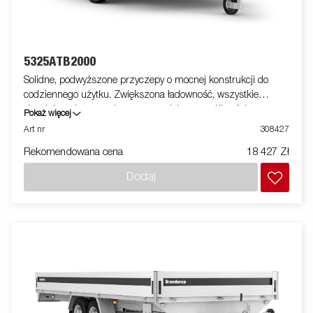
5325ATB2000
Solidne, podwyższone przyczepy o mocnej konstrukcji do
codziennego użytku. Zwiększona ładowność, wszystkie
aluminiowe burty otwierane, co zwiększa możliwości przyczepy
Pokaż więcej
w obszarze zastosowań - może służyć również jako laweta.
Art nr
308427
Wyposażone w system łatwego mocowania ładunku oraz
Rekomendowana cena
18 427 Zł
profesjonalne zamki. Dostępna szeroka gama akcesoriów.
Zdjęcia są zdjęciami poglądowymi i mogą przedstawiać
Dodaj
opcjonalne elementy wyposażenia.