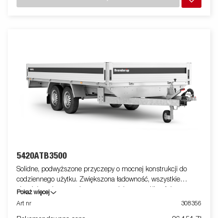
opcjonalne elementy wyposażenia.
5420ATB3500
Solidne, podwyższone przyczepy o mocnej konstrukcji do
codziennego użytku. Zwiększona ładowność, wszystkie
aluminiowe burty otwierane, co zwiększa możliwości przyczepy
Pokaż więcej
w obszarze zastosowań - może służyć również jako laweta.
Art nr
308356
Wyposażone w system łatwego mocowania ładunku oraz