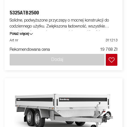
5325ATB2500
Solidne, podwyższone przyczepy o mocnej konstrukcji do
codziennego użytku. Zwiększona ładowność, wszystkie
aluminiowe burty otwierane, co zwiększa możliwości przyczepy
Pokaż więcej
w obszarze zastosowań - może służyć również jako laweta.
Art nr
311213
Wyposażone w system łatwego mocowania ładunku oraz
Rekomendowana cena
19 768 Zł
profesjonalne zamki. Dostępna szeroka gama akcesoriów.
Zdjęcia są zdjęciami poglądowymi i mogą przedstawiać
Dodaj
opcjonalne elementy wyposażenia.