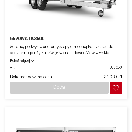
5520WATB3500
Solidne, podwyższone przyczepy o mocnej konstrukcji do
codziennego użytku. Zwiększona ładowność, wszystkie
aluminiowe burty otwierane, co zwiększa możliwości przyczepy
Pokaż więcej
w obszarze zastosowań - może służyć również jako laweta.
Art nr
308358
Wyposażone w system łatwego mocowania ładunku oraz
Rekomendowana cena
31 080 Zł
profesjonalne zamki. Dostępna szeroka gama akcesoriów.
Zdjęcia są zdjęciami poglądowymi i mogą przedstawiać
Dodaj
opcjonalne elementy wyposażenia.