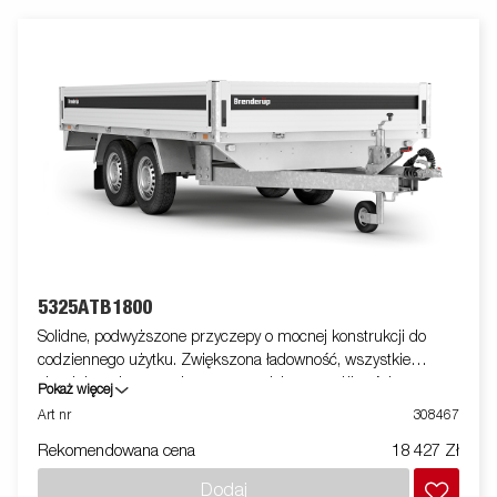
5325ATB1800
Solidne, podwyższone przyczepy o mocnej konstrukcji do
codziennego użytku. Zwiększona ładowność, wszystkie
aluminiowe burty otwierane, co zwiększa możliwości przyczepy
Pokaż więcej
w obszarze zastosowań - może służyć również jako laweta.
Art nr
308467
Wyposażone w system łatwego mocowania ładunku oraz
Rekomendowana cena
18 427 Zł
profesjonalne zamki. Dostępna szeroka gama akcesoriów.
Zdjęcia są zdjęciami poglądowymi i mogą przedstawiać
Dodaj