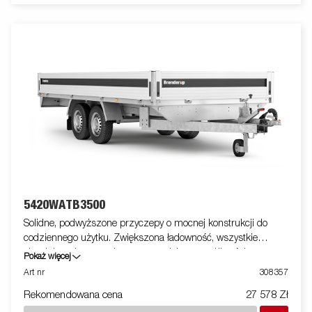
5420WATB3500
Solidne, podwyższone przyczepy o mocnej konstrukcji do
codziennego użytku. Zwiększona ładowność, wszystkie
aluminiowe burty otwierane, co zwiększa możliwości przyczepy
Pokaż więcej
w obszarze zastosowań - może służyć również jako laweta.
Art nr
308357
Wyposażone w system łatwego mocowania ładunku oraz
Rekomendowana cena
27 578 Zł
profesjonalne zamki. Dostępna szeroka gama akcesoriów.
Zdjęcia są zdjęciami poglądowymi i mogą przedstawiać