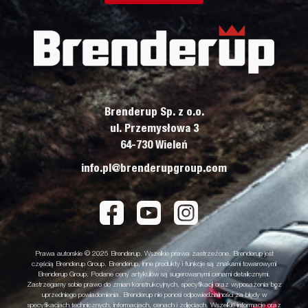
Brenderup Sp. z o.o.
ul. Przemysłowa 3
64-730 Wieleń
info.pl@brenderupgroup.com
Prawa autorskie © 2025 Brenderup. Wszelkie prawa zastrzeżone. Brenderup jest
częścią Brenderup Group. Brenderup, inne produkty i funkcje są znakami towarowymi
Brenderup Group. Podane ceny artykułów są sugerowanymi cenami detalicznymi.
Zastrzegamy sobie prawo do zmian konstrukcyjnych, specyfikacji oraz wyposażenia bez
uprzedniego powiadomienia. Brenderup nie ponosi odpowiedzialności za błędy w
specyfikacjach technicznych, informacjach, cenach i zdjęciach. Wszelkie informacje oraz