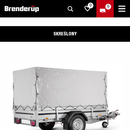
0
0
SKREŚLONY