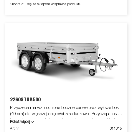
wyposażenie.
Skontaktuj się ze sklepem w sprawie produktu
2260STUB500
Przyczepa ma wzmocnione boczne panele oraz wyższe boki
(40 cm) dla większej objętości załadunkowej. Przyczepa jest
łatwa do załadowania i posiada składany panel przedni i tylny
Pokaż więcej
do załadunku większych towarów. Wszystkie wersje
Art nr
311815