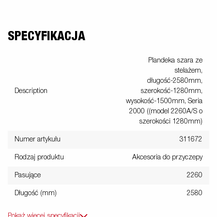
SPECYFIKACJA
Plandeka szara ze
stelażem,
długość-2580mm,
Description
szerokość-1280mm,
wysokość-1500mm, Seria
2000 ((model 2260A/S o
szerokości 1280mm)
Numer artykułu
311672
Rodzaj produktu
Akcesoria do przyczepy
Pasujące
2260
Długość (mm)
2580
Pokaż więcej specyfikacji