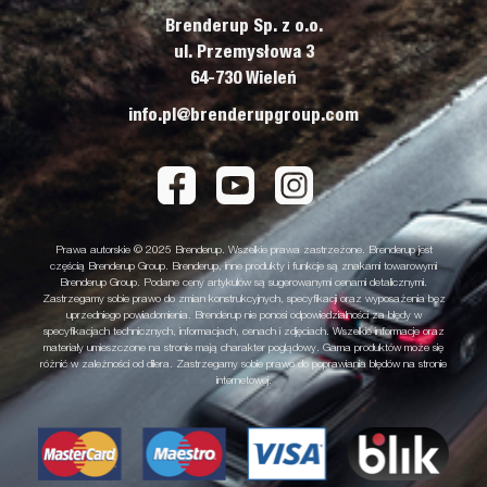
Brenderup Sp. z o.o.
ul. Przemysłowa 3
64-730 Wieleń
info.pl@brenderupgroup.com
Prawa autorskie © 2025 Brenderup. Wszelkie prawa zastrzeżone. Brenderup jest
częścią Brenderup Group. Brenderup, inne produkty i funkcje są znakami towarowymi
Brenderup Group. Podane ceny artykułów są sugerowanymi cenami detalicznymi.
Zastrzegamy sobie prawo do zmian konstrukcyjnych, specyfikacji oraz wyposażenia bez
uprzedniego powiadomienia. Brenderup nie ponosi odpowiedzialności za błędy w
specyfikacjach technicznych, informacjach, cenach i zdjęciach. Wszelkie informacje oraz
materiały umieszczone na stronie mają charakter poglądowy. Gama produktów może się
różnić w zależności od dilera. Zastrzegamy sobie prawo do poprawiania błędów na stronie
internetowej.