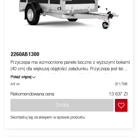
2260AB1300
Przyczepa ma wzmocnione panele boczne z wyższymi bokami
(40 cm) dla większej objętości załadunku. Przyczepa jest łatwa
do załadowania i ma składany przedni i tylny panel do
Pokaż więcej
załadunku dłuższych towarów. Wszystkie wersje są
Art nr
311798
wyposażone w wewnętrzne uchwyty mocujące dla
Rekomendowana cena
13 637 Zł
bezpiecznego załadunku towarów. Jak zawsze Brenderup
oferuje szeroki program akcesoriów do naszych przyczep.
Dodaj
Zdjęcia mają charakter poglądowy i mogą przedstawiać
wyposażenie opcjonalne.
Skontaktuj się ze sklepem w sprawie produktu