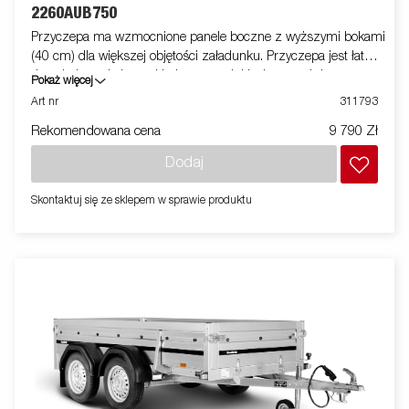
2260AUB750
Przyczepa ma wzmocnione panele boczne z wyższymi bokami
(40 cm) dla większej objętości załadunku. Przyczepa jest łatwa
do załadowania i ma składany przedni i tylny panel do
Pokaż więcej
załadunku dłuższych towarów. Wszystkie wersje są
Art nr
311793
wyposażone w wewnętrzne uchwyty mocujące dla
Rekomendowana cena
9 790 Zł
bezpiecznego załadunku towarów. Jak zawsze Brenderup
oferuje szeroki program akcesoriów do naszych przyczep.
Dodaj
Zdjęcia mają charakter poglądowy i mogą przedstawiać
wyposażenie opcjonalne.
Skontaktuj się ze sklepem w sprawie produktu