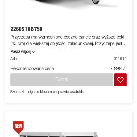
2260STUB750
Przyczepa ma wzmocnione boczne panele oraz wyższe boki
(40 cm) dla większej objętości załadunkowej. Przyczepa jest
łatwa do załadowania i posiada składany panel przedni i tylny
Pokaż więcej
do załadunku większych towarów. Wszystkie wersje
Art nr
311814
wyposażone są w wewnętrzne ucha do bezpiecznego
Rekomendowana cena
7 898 Zł
załadunku towaru. Jak zawsze Brenderup oferuje szeroki
wachlarz akcesoriów do naszych przyczep. Zdjęcia służą
Dodaj
wyłącznie do celów poglądowych i mogą pokazywać opcjonalne
wyposażenie.
Skontaktuj się ze sklepem w sprawie produktu