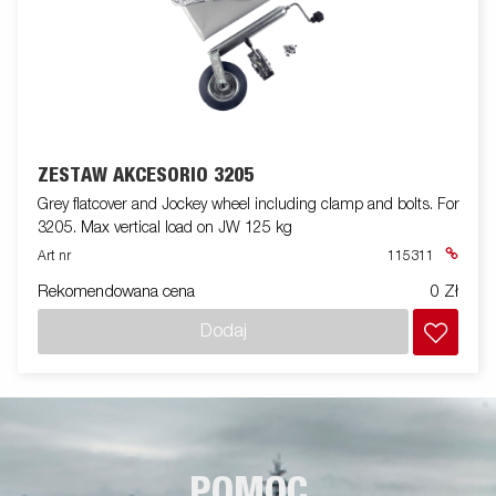
ZESTAW AKCESORIÓ 3205
Grey flatcover and Jockey wheel including clamp and bolts. For
3205. Max vertical load on JW 125 kg
Art nr
115311
Rekomendowana cena
0 Zł
Dodaj
POMOC