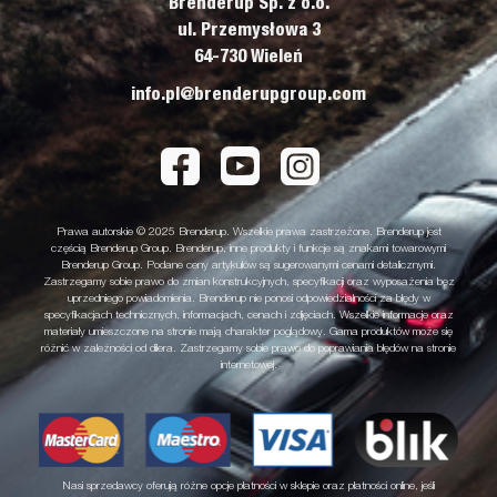
Brenderup Sp. z o.o.
ul. Przemysłowa 3
64-730 Wieleń
info.pl@brenderupgroup.com
Prawa autorskie © 2025 Brenderup. Wszelkie prawa zastrzeżone. Brenderup jest
częścią Brenderup Group. Brenderup, inne produkty i funkcje są znakami towarowymi
Brenderup Group. Podane ceny artykułów są sugerowanymi cenami detalicznymi.
Zastrzegamy sobie prawo do zmian konstrukcyjnych, specyfikacji oraz wyposażenia bez
uprzedniego powiadomienia. Brenderup nie ponosi odpowiedzialności za błędy w
specyfikacjach technicznych, informacjach, cenach i zdjęciach. Wszelkie informacje oraz
materiały umieszczone na stronie mają charakter poglądowy. Gama produktów może się
różnić w zależności od dilera. Zastrzegamy sobie prawo do poprawiania błędów na stronie
internetowej.
Nasi sprzedawcy oferują różne opcje płatności w sklepie oraz płatności online, jeśli