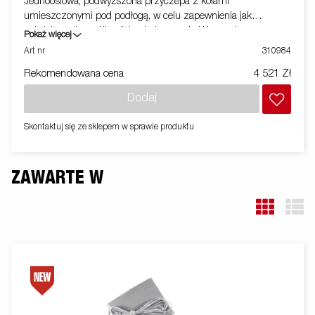
Jednoosiowa, podwyższona przyczepa z kołami
umieszczonymi pod podłogą, w celu zapewnienia jak
największych możliwości załadowczych. Wyposażona w
Pokaż więcej
otwieraną przednią i tylna burtę. Dostępna gama akcesoriów.
Art nr
310984
Zdjęcia są zdjęciami poglądowymi i mogą przedstawiać
Rekomendowana cena
4 521 Zł
opcjonalne elementy wyposażenia.
Dodaj
Skontaktuj się ze sklepem w sprawie produktu
ZAWARTE W