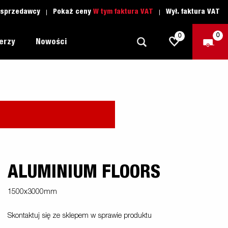
 sprzedawcy
Pokaż ceny
W tym faktura VAT
Wył. faktura VAT
0
0
lerzy
Nowości
Dookoła
Szkoła jazdy
owa
1205 Limited Edition
Łódź
Czesci zamienne
Lawety
nie
 MC
y
ALUMINIUM FLOORS
Przyczepy Dla Profesjonalistów
Sporty Wodne
1500x3000mm
Przyczepy Dla Przedsiębiorców
Skontaktuj się ze sklepem w sprawie produktu
as