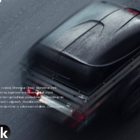
 częścią Brenderup Group. Brenderup, inne
ów są sugerowanymi cenami detalicznymi.
a bez uprzedniego powiadomienia. Brenderup nie
nach i zdjęciach. Wszelkie informacje oraz
 się różnić w zależności od dilera. Zastrzegamy