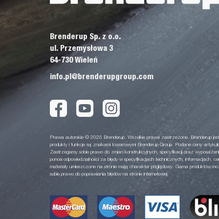
Brenderup Sp. z o.o.
ul. Przemysłowa 3
64-730 Wieleń
info.pl@brenderupgroup.com
Prawa autorskie © 2025 Brenderup. Wszelkie prawa zastrzeżone. Brenderup jest
produkty i funkcje są znakami towarowymi Brenderup Group. Podane ceny artykuł
Zastrzegamy sobie prawo do zmian konstrukcyjnych, specyfikacji oraz wyposażeni
ponosi odpowiedzialności za błędy w specyfikacjach technicznych, informacjach, ce
materiały umieszczone na stronie mają charakter poglądowy. Gama produktów może
sobie prawo do poprawiania błędów na stronie internetowej.