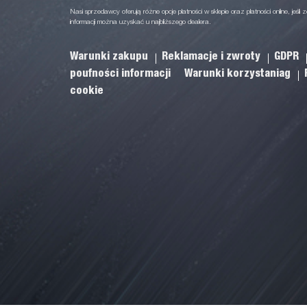
Nasi sprzedawcy oferują różne opcje płatności w sklepie oraz płatności online, jeśli z
informacji można uzyskać u najbliższego dealera.
Warunki zakupu
Reklamacje i zwroty
GDPR
poufności informacji
Warunki korzystaniag
cookie