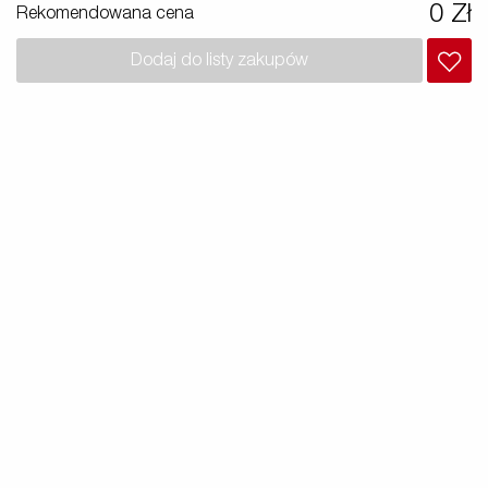
Samochody Elektryczne
0 Zł
Rekomendowana cena
y
Premium e X-Line
Dodaj do listy zakupów
h
Czesci zamienne
Szkoła jazdy
y i
i /
owe