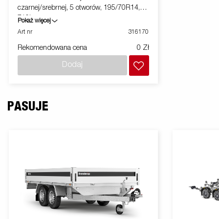
czarnej/srebrnej, 5 otworów, 195/70R14,
710kg
Pokaż więcej
Art nr
316170
Rekomendowana cena
0 Zł
Dodaj
PASUJE