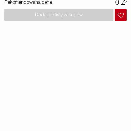
0 Zł
Samochody Elektryczne
Rekomendowana cena
y
Premium e X-Line
Dodaj do listy zakupów
h
Czesci zamienne
Szkoła jazdy
y i
i /
owe