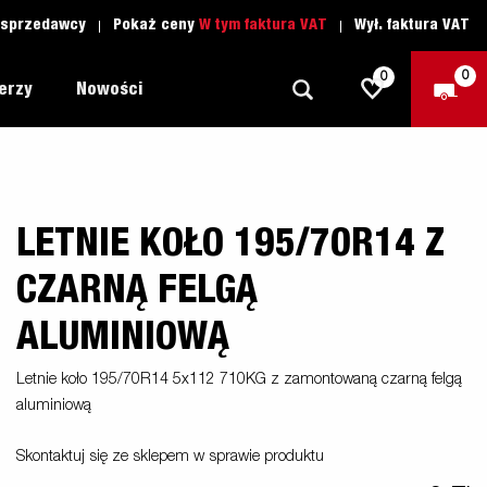
 sprzedawcy
Pokaż ceny
W tym faktura VAT
Wył. faktura VAT
0
0
lerzy
Nowości
LETNIE KOŁO 195/70R14 Z
Dookoła
Szkoła jazdy
owa
1205 Limited Edition
Łódź
Czesci zamienne
CZARNĄ FELGĄ
Lawety
ALUMINIOWĄ
nie
 MC
y
Przyczepy Dla Profesjonalistów
Letnie koło 195/70R14 5x112 710KG z zamontowaną czarną felgą
aluminiową
Sporty Wodne
Przyczepy Dla Przedsiębiorców
Skontaktuj się ze sklepem w sprawie produktu
as