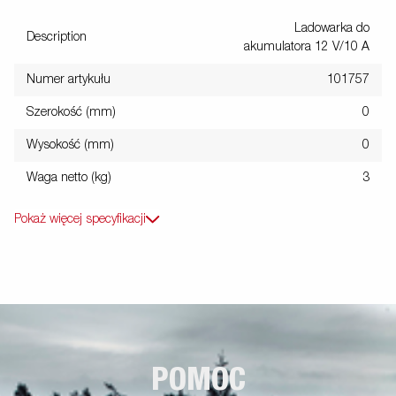
Ladowarka do
Description
akumulatora 12 V/10 A
Numer artykułu
101757
Szerokość (mm)
0
Wysokość (mm)
0
Waga netto (kg)
3
Pokaż więcej specyfikacji
POMOC