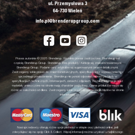
ul. Przemysłowa 3
64-730 Wieleń
info.pl@brenderupgroup.com
Prawa autorskie © 2025 Brenderup. Wszelkie prawa zastrzeżone. Brenderup jest
częścią Brenderup Group. Brenderup, inne produkty i funkcje są znakami towarowymi
Brenderup Group. Podane ceny artykułów są sugerowanymi cenami detalicznymi.
Zastrzegamy sobie prawo do zmian konstrukcyjnych, specyfikacji oraz wyposażenia bez
uprzedniego powiadomienia. Brenderup nie ponosi odpowiedzialności za błędy w
specyfikacjach technicznych, informacjach, cenach i zdjęciach. Wszelkie informacje oraz
materiały umieszczone na stronie mają charakter poglądowy. Gama produktów może się
różnić w zależności od dilera. Zastrzegamy sobie prawo do poprawiania błędów na stronie
internetowej.
Nasi sprzedawcy oferują różne opcje płatności w sklepie oraz płatności online, jeśli
zdecydujesz się na opcję Click & Collect. Więcej informacji można uzyskać u najbliższego