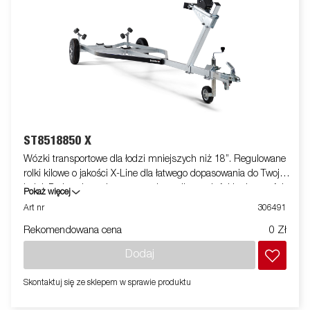
ST8518850 X
Wózki transportowe dla łodzi mniejszych niż 18”. Regulowane
rolki kilowe o jakości X-Line dla łatwego dopasowania do Twojej
łodzi. Podwozie cynkowane ogniowo dla trwałości i odporności
Pokaż więcej
Twojej przyczepy. Wciągarka i wieża wciągarki wyposażona.
Art nr
306491
Zdjęcia służą wyłącznie do celów poglądowych i mogą
Rekomendowana cena
0 Zł
pokazywać opcjonalne wyposażenie.
Dodaj
Skontaktuj się ze sklepem w sprawie produktu