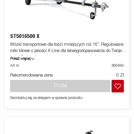
ST5016500 X
Wózki transportowe dla łodzi mniejszych niż 16”. Regulowane
rolki kilowe o jakości X-Line dla łatwegodopasowania do Twojej
łodzi. Podwozie cynkowane ogniowo dla trwałości i odporności
Pokaż więcej
Twojej przyczepy. Wciągarka i wieża wciągarki wyposażona jest.
Art nr
306490
Zdjęciasłużą wyłącznie do celów poglądowych i mogą
Rekomendowana cena
0 Zł
pokazywać opcjonalne wyposażenie.
Dodaj
Skontaktuj się ze sklepem w sprawie produktu