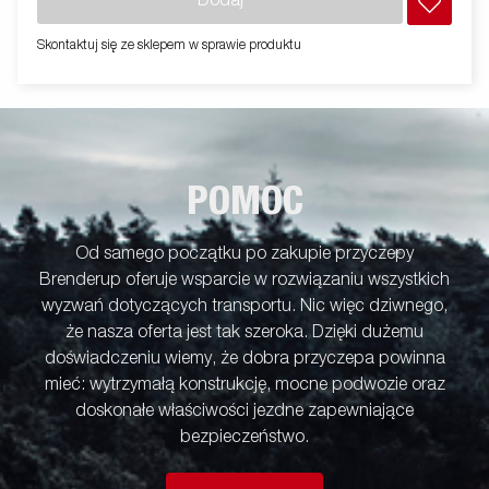
Dodaj
Skontaktuj się ze sklepem w sprawie produktu
POMOC
Od samego początku po zakupie przyczepy
Brenderup oferuje wsparcie w rozwiązaniu wszystkich
wyzwań dotyczących transportu. Nic więc dziwnego,
że nasza oferta jest tak szeroka. Dzięki dużemu
doświadczeniu wiemy, że dobra przyczepa powinna
mieć: wytrzymałą konstrukcję, mocne podwozie oraz
doskonałe właściwości jezdne zapewniające
bezpieczeństwo.