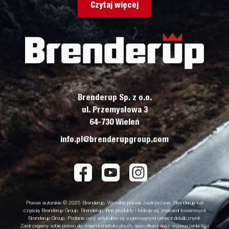
Czytaj więcej
Brenderup Sp. z o.o.
ul. Przemysłowa 3
64-730 Wieleń
info.pl@brenderupgroup.com
Prawa autorskie © 2025 Brenderup. Wszelkie prawa zastrzeżone. Brenderup jest
częścią Brenderup Group. Brenderup, inne produkty i funkcje są znakami towarowymi
Brenderup Group. Podane ceny artykułów są sugerowanymi cenami detalicznymi.
Zastrzegamy sobie prawo do zmian konstrukcyjnych, specyfikacji oraz wyposażenia bez