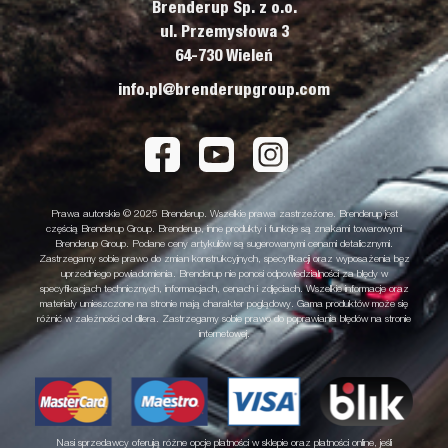
Brenderup Sp. z o.o.
ul. Przemysłowa 3
64-730 Wieleń
info.pl@brenderupgroup.com
Prawa autorskie © 2025 Brenderup. Wszelkie prawa zastrzeżone. Brenderup jest
częścią Brenderup Group. Brenderup, inne produkty i funkcje są znakami towarowymi
Brenderup Group. Podane ceny artykułów są sugerowanymi cenami detalicznymi.
Zastrzegamy sobie prawo do zmian konstrukcyjnych, specyfikacji oraz wyposażenia bez
uprzedniego powiadomienia. Brenderup nie ponosi odpowiedzialności za błędy w
specyfikacjach technicznych, informacjach, cenach i zdjęciach. Wszelkie informacje oraz
materiały umieszczone na stronie mają charakter poglądowy. Gama produktów może się
różnić w zależności od dilera. Zastrzegamy sobie prawo do poprawiania błędów na stronie
internetowej.
Nasi sprzedawcy oferują różne opcje płatności w sklepie oraz płatności online, jeśli