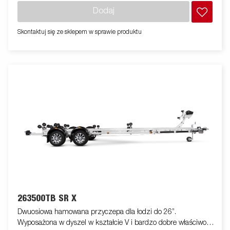
przyczepy. Kable elektryczne są w pełni ukryte i chronione
Dodaj
wewnątrz podwozia przyczepy. Wodoodporne łożyska kół
zapewniają dłuższy okres użytkowania. Wciągarka i wieża
Skontaktuj się ze sklepem w sprawie produktu
wciągarki są łatwo regulowane, aby mogły dopasować się do
Twojej łodzi. Wieża wciągarki jest również wyposażona w
dodatkowy przewód zabezpieczający do użytku podczas
transportu łodzi na przyczepie. Regulowane teleskopowe
światła ułatwiają korzystanie z przyczepy do łodzi, oferując
większą elastyczność, wygodę i bezpieczeństwo na drodze. W
pełni wodoodporna jednostka lampowa, w tym złącze i
kabel.Zdjęcia służą wyłącznie do celów poglądowych i mogą
pokazywać opcjonalne wyposażenie.
263500TB SR X
Dwuosiowa hamowana przyczepa dla łodzi do 26”.
Wyposażona w dyszel w kształcie V i bardzo dobre właściwości