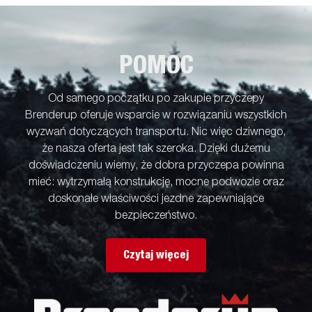
łatwo regulowane, aby pasowały do Twojej łodzi. Wieża
wciągarki jest również wyposażona w dodatkowy przewód
zabezpieczający do użytku podczas transportu łodzi na
przyczepie. Regulowane teleskopowe światła ułatwiają
POMOC
korzystanie z przyczepy do łodzi, oferując większą
elastyczność, wygodę i bezpieczeństwo na drodze. W pełni
wodoodporna jednostka lampowa, w tym złącze i kabel. Zdjęcia
Od samego początku po zakupie przyczepy
służą wyłącznie do celów poglądowych i mogą pokazywać
Brenderup oferuje wsparcie w rozwiązaniu wszystkich
opcjonalne wyposażenie.
wyzwań dotyczących transportu. Nic więc dziwnego,
że nasza oferta jest tak szeroka. Dzięki dużemu
doświadczeniu wiemy, że dobra przyczepa powinna
mieć: wytrzymałą konstrukcję, mocne podwozie oraz
doskonałe właściwości jezdne zapewniające
bezpieczeństwo.
Czytaj więcej