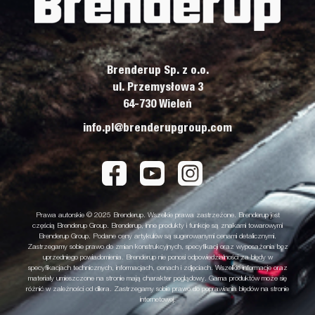
Brenderup Sp. z o.o.
ul. Przemysłowa 3
64-730 Wieleń
info.pl@brenderupgroup.com
Prawa autorskie © 2025 Brenderup. Wszelkie prawa zastrzeżone. Brenderup jest
częścią Brenderup Group. Brenderup, inne produkty i funkcje są znakami towarowymi
Brenderup Group. Podane ceny artykułów są sugerowanymi cenami detalicznymi.
Zastrzegamy sobie prawo do zmian konstrukcyjnych, specyfikacji oraz wyposażenia bez
uprzedniego powiadomienia. Brenderup nie ponosi odpowiedzialności za błędy w
specyfikacjach technicznych, informacjach, cenach i zdjęciach. Wszelkie informacje oraz
materiały umieszczone na stronie mają charakter poglądowy. Gama produktów może się
różnić w zależności od dilera. Zastrzegamy sobie prawo do poprawiania błędów na stronie
internetowej.