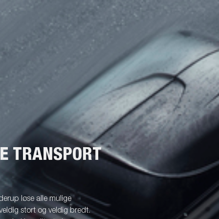
NE TRANSPORT
erup løse alle mulige
veldig stort og veldig bredt.