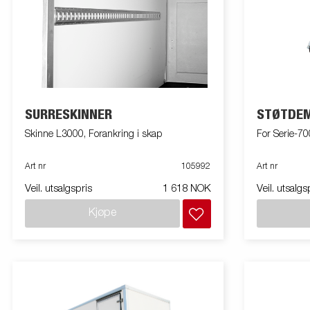
SURRESKINNER
STØTDE
Skinne L3000, Forankring i skap
For Serie-70
Art nr
105992
Art nr
Veil. utsalgspris
1 618 NOK
Veil. utsalgs
Kjøpe