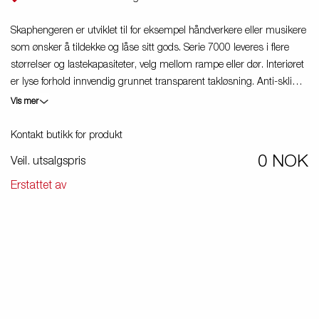
Produktguide elbil
in
Skaphengeren er utviklet til for eksempel håndverkere eller musikere
Premium og X-line båthengere
som ønsker å tildekke og låse sitt gods. Serie 7000 leveres i flere
Reservdeler
størrelser og lastekapasiteter, velg mellom rampe eller dør. Interiøret
er lyse forhold innvendig grunnet transparent takløsning. Anti-skli
Kjøreskole
gulv og innvendige surrefester er standard. Brenderup tilbyr også
Vis mer
profilering på tilhengeren, perfekt til deg som ønsker å reklamere for
firmaet ditt på tilhengeren din. Bildene er kun til illustrative hensikter,
Kontakt butikk for produkt
og kan vise valgfritt utstyr.
0 NOK
Veil. utsalgspris
Erstattet av