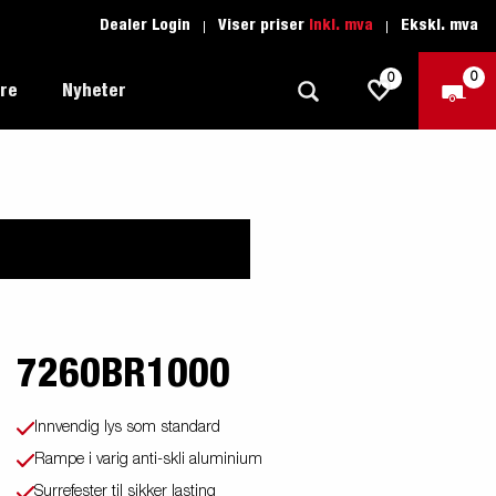
Dealer Login
Viser priser
Inkl. mva
Ekskl. mva
0
0
ere
Nyheter
Tilhenger for fritid
Kjøreskole
1205 Limited Edition
Båttilhenger
Reservdeler
er du
Tilhengere for biltransport
rter
7260BR1000
Tilhengere for profesjonelle
Tilhenger for vannsport
Innvendig lys som standard
iler
Tilhengere for entreprenøren
n -
Rampe i varig anti-skli aluminium
nser
Surrefester til sikker lasting