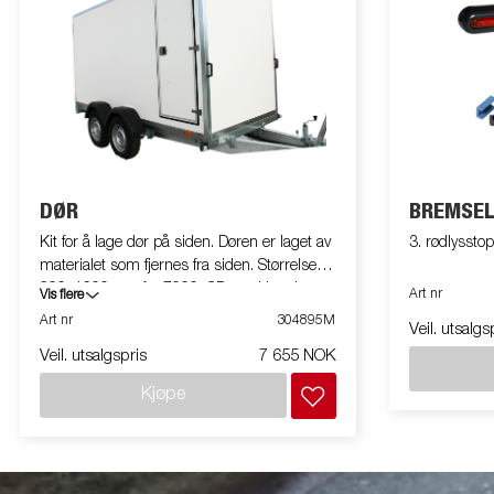
DØR
BREMSEL
Kit for å lage dør på siden. Døren er laget av
3. rødlyssto
materialet som fjernes fra siden. Størrelse
600x1600mm for 7000, CD med høyde
Art nr
Vis flere
1850mm. Monteres på tilhenger
Art nr
304895M
Veil. utsalgs
Veil. utsalgspris
7 655 NOK
Kjøpe