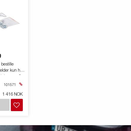
0
bestille
elder kun hvis
d dører pa S-
101571
1 416 NOK