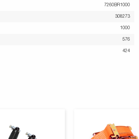
7260BR1000
308273
1000
576
424