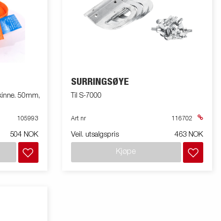
SURRINGSØYE
. 50mm,
Til S-7000
105993
Art nr
116702
504 NOK
Veil. utsalgspris
463 NOK
Kjøpe