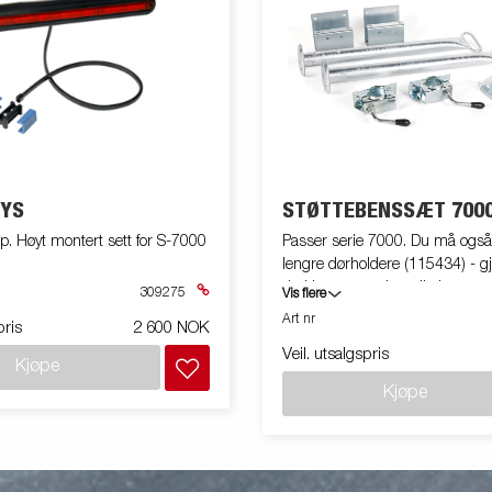
YS
STØTTEBENSSÆT 700
pp. Høyt montert sett for S-7000
Passer serie 7000. Du må også 
lengre dørholdere (115434) - gj
du kjøper støtteben til skap me
309275
Vis flere
7000
Art nr
pris
2 600 NOK
Veil. utsalgspris
Kjøpe
Kjøpe