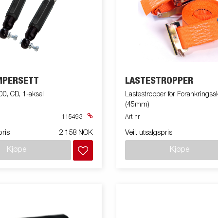
MPERSETT
LASTESTROPPER
00, CD, 1-aksel
Lastestropper for Forankringsskinne
(45mm)
115493
Art nr
pris
2 158 NOK
Veil. utsalgspris
Kjøpe
Kjøpe