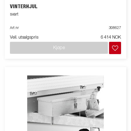
VINTERHJUL
svart
Art nr
308627
Veil. utsalgspris
6 414 NOK
Kjøpe