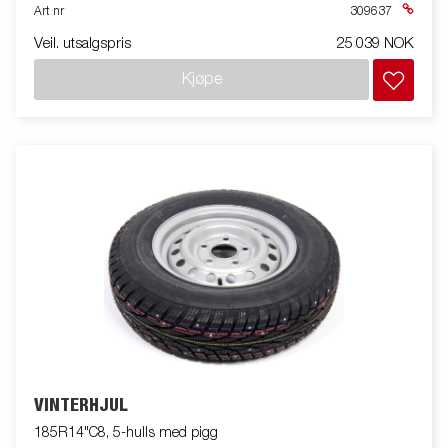
Art nr
309637
Veil. utsalgspris
25 039 NOK
Kjøpe
VINTERHJUL
185R14"C8, 5-hulls med pigg