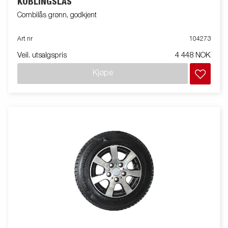
KOBLINGSLÅS
Combilås grønn, godkjent
Art nr
104273
Veil. utsalgspris
4 448 NOK
Kjøpe