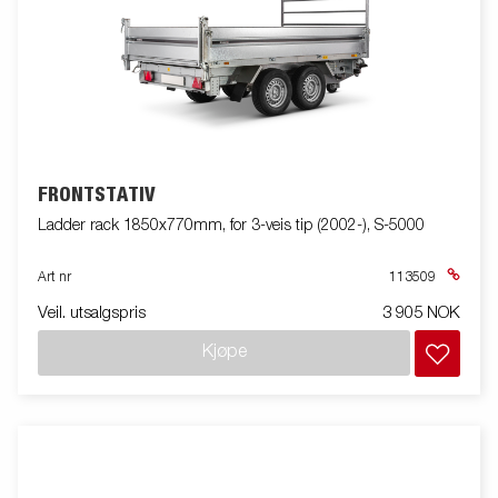
FRONTSTATIV
Ladder rack 1850x770mm, for 3-veis tip (2002-), S-5000
Art nr
113509
Veil. utsalgspris
3 905 NOK
Kjøpe