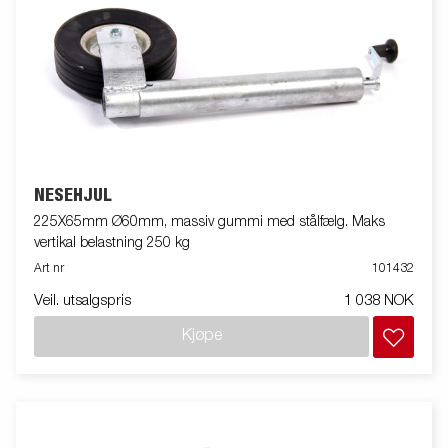
NESEHJUL
225X65mm Ø60mm, massiv gummi med stålfælg. Maks
vertikal belastning 250 kg
Art nr
101432
Veil. utsalgspris
1 038 NOK
Kjøpe