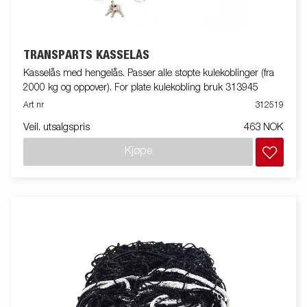
TRANSPARTS KASSELÅS
Kasselås med hengelås. Passer alle støpte kulekoblinger (fra
2000 kg og oppover). For plate kulekobling bruk 313945
Art nr
312519
Veil. utsalgspris
463 NOK
Kjøpe