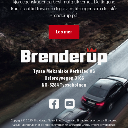
kjøreegenskaper og best mulig sikkerhet. De tingene
kan du alltid forvente deg av en tilhenger som det står
Brenderup på.
Les mer
Tysse Mekaniske Verksted AS
Osterøyvegen 3166
NO-5284 Tyssebotnen
Copyright © 2025 Brenderup. Alle rettigheter reservert. Brenderup er en del av Brenderup
Group. Brenderup er et av flere varemerker for Brenderup Group. Prisene er veiledende