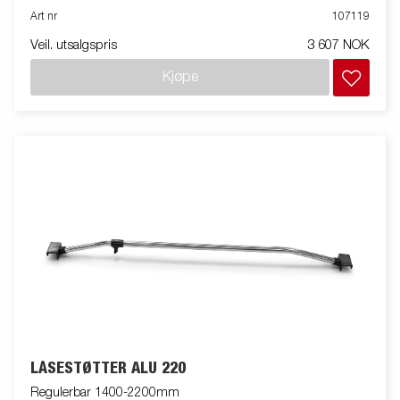
Art nr
107119
Veil. utsalgspris
3 607 NOK
Kjøpe
LÅSESTØTTER ALU 220
Regulerbar 1400-2200mm