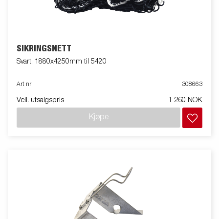
SIKRINGSNETT
Svart, 1880x4250mm til 5420
Art nr
308663
Veil. utsalgspris
1 260 NOK
Kjøpe