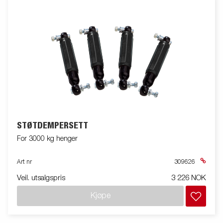
STØTDEMPERSETT
For 3000 kg henger
Art nr
309626
Veil. utsalgspris
3 226 NOK
Kjøpe