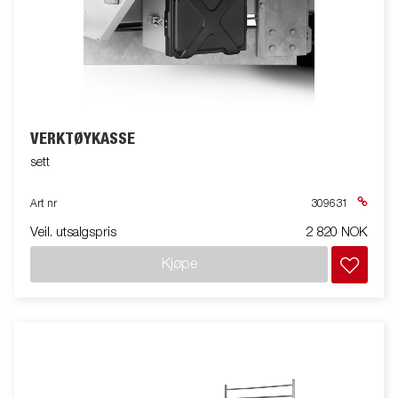
VERKTØYKASSE
sett
Art nr
309631
Veil. utsalgspris
2 820 NOK
Kjøpe