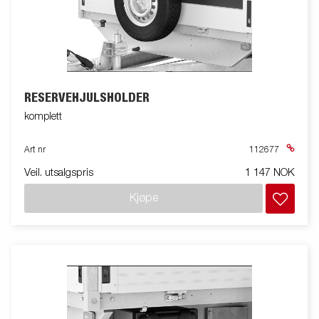
RESERVEHJULSHOLDER
komplett
Art nr
112677
Veil. utsalgspris
1 147 NOK
Kjøpe