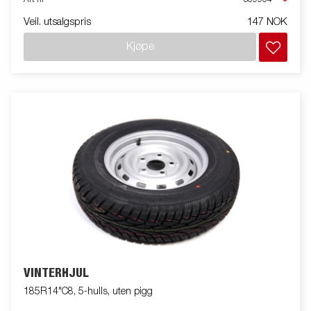
Art nr
309904
Veil. utsalgspris
147 NOK
Kjøpe
VINTERHJUL
185R14"C8, 5-hulls, uten pigg