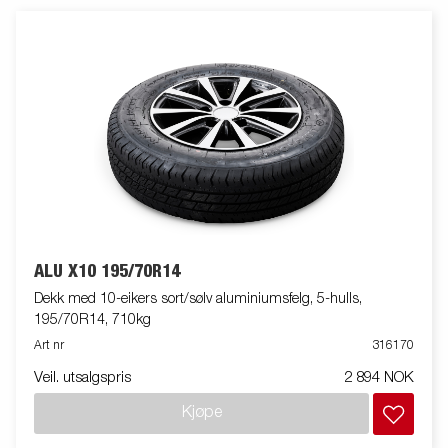
ALU X10 195/70R14
Dekk med 10-eikers sort/sølv aluminiumsfelg, 5-hulls,
195/70R14, 710kg
Art nr
316170
Veil. utsalgspris
2 894 NOK
Kjøpe