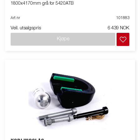
1800x4170mm grå for 5420ATB
Art nr
101883
Veil. utsalgspris
6 439 NOK
Kjøpe