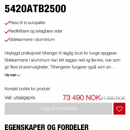
5420ATB2500
Plass til to europaller
Nedfellbare og avtagbare sider
Sidekarmene i aluminium
Høybygd profesjonell tilhenger til daglig bruk for tunge oppgaver.
Sidekarmene i aluminium kan lett legges ned og fjernes, noe som
gir flere bruksmuligheter. Tilhengeren fungerer også som en
plattform-tilhenger. Kraftige surrefester på tilhengeren gjør det svært
Vis mer
enkelt å sikre lasten. Stort tilbehørsprogram tilgjengelig. Bildene er
kun til illustrative hensikter, og kan vise valgfritt utstyr. Frakt,
Kontakt butikk for produkt
registrering og miljøavgift kan tilkomme.
73 490 NOK
Veil. utsalgspris
91 990 NOK
Legg til handleliste
EGENSKAPER OG FORDELER