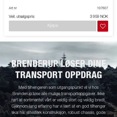
Art nr
107607
Veil. utsalgspris
3 959 NOK
Kjøpe
BRENDERUP LØSER DINE
TRANSPORT OPPDRAG
Med tilhengeren som utgangspunkt vil vi hos
Brenderup løse alle mulige transportoppgaver. Ikke
rart at sortimentet vårt er veldig stort og veldig bredt.
Gjennom lang erfaring har vi lært at en god tilhenger
skal ha: slitesterk konstruksjon, robust chassis, gode