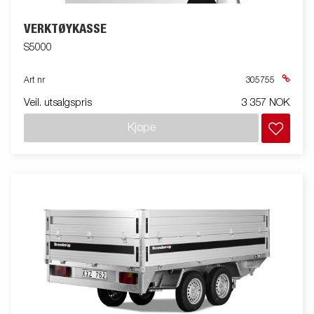
VERKTØYKASSE
S5000
Art nr
305755
Veil. utsalgspris
3 357 NOK
Kjøpe