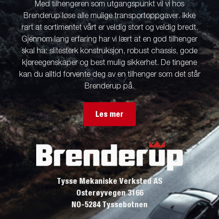
Med tilhengeren som utgangspunkt vil vi hos
Brenderup løse alle mulige transportoppgaver. Ikke
rart at sortimentet vårt er veldig stort og veldig bredt.
Gjennom lang erfaring har vi lært at en god tilhenger
skal ha: slitesterk konstruksjon, robust chassis, gode
kjøreegenskaper og best mulig sikkerhet. De tingene
kan du alltid forvente deg av en tilhenger som det står
Brenderup på.
Les mer
Tysse Mekaniske Verksted AS
Osterøyvegen 3166
NO-5284 Tyssebotnen