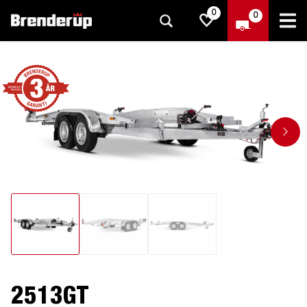
0
0
2513GT