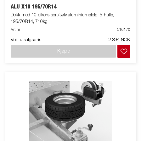
ALU X10 195/70R14
Dekk med 10-eikers sort/sølv aluminiumsfelg, 5-hulls,
195/70R14, 710kg
Art nr
316170
Veil. utsalgspris
2 894 NOK
Kjøpe