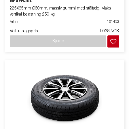
NESEHJUL
225X65mm Ø60mm, massiv gummi med stålfælg. Maks
vertikal belastning 250 kg
Art nr
101432
Veil. utsalgspris
1 038 NOK
Kjøpe