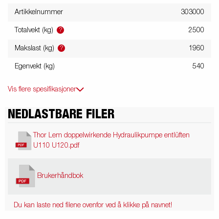
Artikkelnummer
303000
?
Totalvekt (kg)
2500
?
Makslast (kg)
1960
Egenvekt (kg)
540
Vis flere spesifikasjoner
NEDLASTBARE FILER
Thor Lem doppelwirkende Hydraulikpumpe entlüften
U110 U120.pdf
Brukerhåndbok
Du kan laste ned filene ovenfor ved å klikke på navnet!