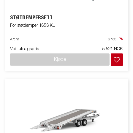
STØTDEMPERSETT
For støtdemper 1853 KL
Art nr
116735
Veil. utsalgspris
5 521 NOK
Kjøpe