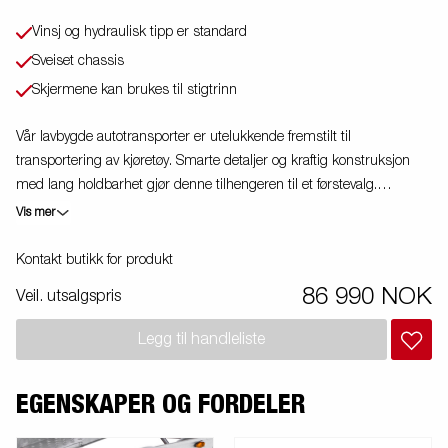
Vinsj og hydraulisk tipp er standard
Sveiset chassis
Skjermene kan brukes til stigtrinn
Vår lavbygde autotransporter er utelukkende fremstilt til
transportering av kjøretøy. Smarte detaljer og kraftig konstruksjon
med lang holdbarhet gjør denne tilhengeren til et førstevalg.
Tilhengeren leveres i ulike lengder, bredder og vektklasser.
Vis mer
Hydraulisk tipp og vinsj er standard utstyr. Bildene er kun til
illustrative hensikter, og kan vise valgfritt utstyr. Frakt, registrering og
Kontakt butikk for produkt
miljøavgift kan tilkomme.
86 990 NOK
Veil. utsalgspris
Legg til handleliste
EGENSKAPER OG FORDELER