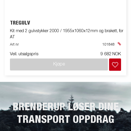
TREGULV
Kit med 2 gulvstykker 2000 / 1955x1060x12mm og brakett, for
AT
Art nr
101848
Veil. utsalgspris
9 682 NOK
Kjøpe
BRENDERUP LØSER DINE
TRANSPORT OPPDRAG