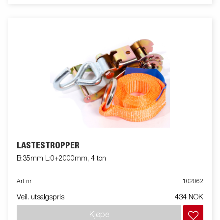
LASTESTROPPER
B:35mm L:0+2000mm, 4 ton
Art nr
102062
Veil. utsalgspris
434 NOK
Kjøpe