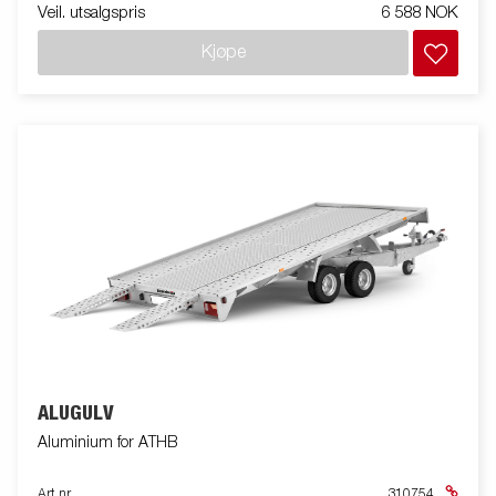
Veil. utsalgspris
6 588 NOK
Kjøpe
ALUGULV
Aluminium for ATHB
Art nr
310754