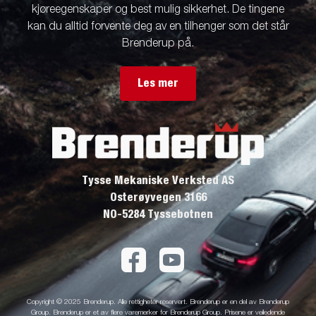
kjøreegenskaper og best mulig sikkerhet. De tingene
kan du alltid forvente deg av en tilhenger som det står
Brenderup på.
Les mer
Tysse Mekaniske Verksted AS
Osterøyvegen 3166
NO-5284 Tyssebotnen
Copyright © 2025 Brenderup. Alle rettigheter reservert. Brenderup er en del av Brenderup
Group. Brenderup er et av flere varemerker for Brenderup Group. Prisene er veiledende