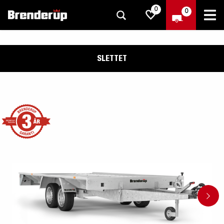
0
0
SLETTET