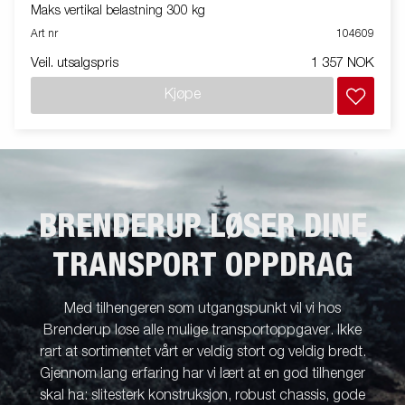
Maks vertikal belastning 300 kg
Art nr
104609
Veil. utsalgspris
1 357 NOK
Kjøpe
BRENDERUP LØSER DINE
TRANSPORT OPPDRAG
Med tilhengeren som utgangspunkt vil vi hos
Brenderup løse alle mulige transportoppgaver. Ikke
rart at sortimentet vårt er veldig stort og veldig bredt.
Gjennom lang erfaring har vi lært at en god tilhenger
skal ha: slitesterk konstruksjon, robust chassis, gode