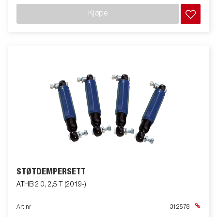
Kjøpe
STØTDEMPERSETT
ATHB 2,0, 2,5 T (2019-)
Art nr
312578