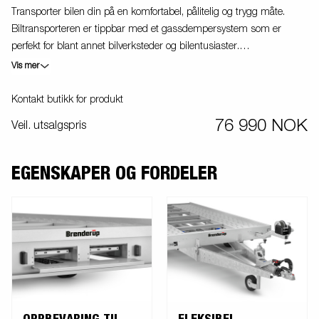
Transporter bilen din på en komfortabel, pålitelig og trygg måte.
Biltransporteren er tippbar med et gassdempersystem som er
perfekt for blant annet bilverksteder og bilentusiaster.
Kombinasjonen av tipp og ramper (standardutstyr) gir lav
Vis mer
oppkjøringsvinkel, noe sikrer enkel oppkjøring på tilhengeren hver
gang. Takket være de brede rampene på plattformen og den lave
Kontakt butikk for produkt
oppkjøringsvinkelen kan du transportere både små og store biler.
76 990 NOK
Veil. utsalgspris
Stort utvalg av tilbehør for din ATHB tilpasset spesifikke
transportbehov.
EGENSKAPER OG FORDELER