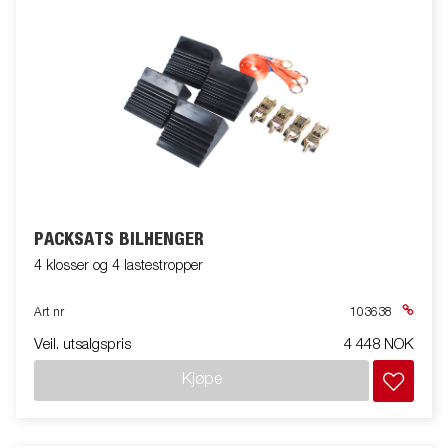
PACKSATS BILHENGER
4 klosser og 4 lastestropper
Art nr
103638
Veil. utsalgspris
4 448 NOK
Kjøpe