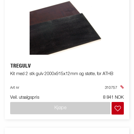
TREGULV
Kit med 2 stk gulv 2000x915x12mm og støtte, for ATHB
Art nr
310757
Veil. utsalgspris
8 841 NOK
Kjøpe