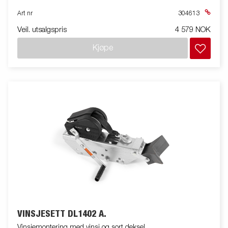
Art nr
304613
Veil. utsalgspris
4 579 NOK
Kjøpe
VINSJESETT DL1402 A.
Vinsjemontering med vinsj og sort deksel