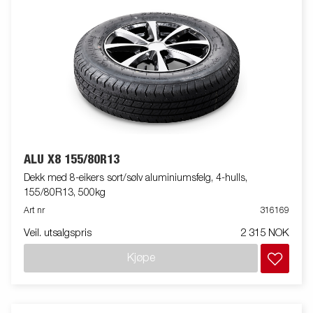
ALU X8 155/80R13
Dekk med 8-eikers sort/sølv aluminiumsfelg, 4-hulls,
155/80R13, 500kg
Art nr
316169
Veil. utsalgspris
2 315 NOK
Kjøpe