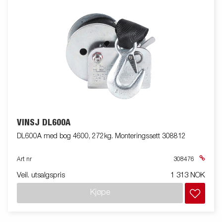
VINSJ DL600A
DL600A med bog 4600, 272kg. Monteringssett 308812
Art nr
308476
Veil. utsalgspris
1 313 NOK
Kjøpe