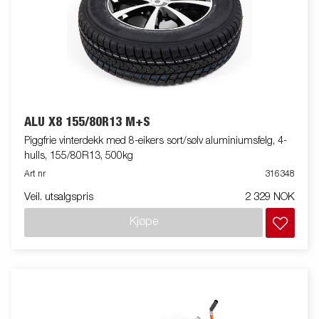
ALU X8 155/80R13 M+S
Piggfrie vinterdekk med 8-eikers sort/sølv aluminiumsfelg, 4-
hulls, 155/80R13, 500kg
Art nr
316348
Veil. utsalgspris
2 329 NOK
Kjøpe