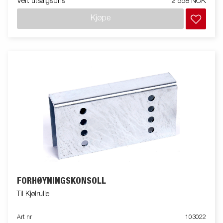
Veil. utsalgspris
2 558 NOK
Kjøpe
FORHØYNINGSKONSOLL
Til Kjølrulle
Art nr
103022