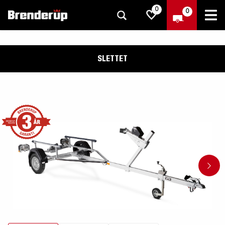
0
0
SLETTET