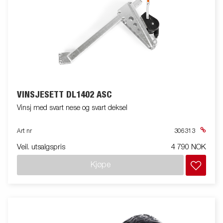
VINSJESETT DL1402 ASC
Vinsj med svart nese og svart deksel
Art nr
306313
Veil. utsalgspris
4 790 NOK
Kjøpe