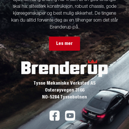
skal ha: slitesterk konstruksjon, robust chassis, gode
kjøreegenskaper og best mulig sikkerhet. De tingene
kan du alltid forvente deg av en tilhenger som det står
Brenderup på.
Les mer
Tysse Mekaniske Verksted AS
Osterøyvegen 3166
NO-5284 Tyssebotnen