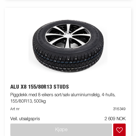
ALU X8 155/80R13 STUDS
Piggdekk med 8-eikers sort/sølv aluminiumsfelg, 4-hulls,
155/80R13, 500kg
Art nr
316349
Veil. utsalgspris
2 609 NOK
Kjøpe