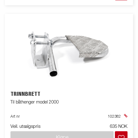
TRINNBRETT
Til båthenger model 2000
Art nr
102382
Veil. utsalgspris
635 NOK
Kjøpe