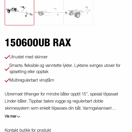
150600UB RAX
Utrustet med skinner
Smarte, fleksible og vanntette lykter. Lyktene svinges utover for
sjøsetting eller opptak
Multiregulerbart vinsjtårn
Ubremset tilhenger for mindre båter opptil 15”, spesial tilpasset
Linder-båter. Tippbar bakre vugge og regulerbart doble
skinnesystem som enkelt tilpasses din båt. Varmgalvanisert
understell sikrer din tilhenger lang holdbarhet. De elektriske
Vis mer
ledningene ligger helt skjult og godt beskyttet inne i tilhengerens
understell. Vanntette hjullagre forlenger levetiden. Vinsj og vinsjtårn
Kontakt butikk for produkt