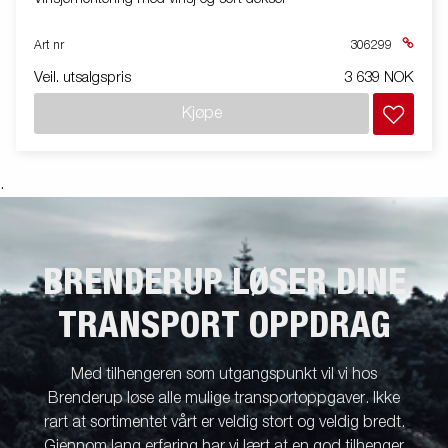
Art nr
306299
Veil. utsalgspris
3 639 NOK
Kjøpe
.
BRENDERUP LØSER DINE
TRANSPORT OPPDRAG
Med tilhengeren som utgangspunkt vil vi hos
Brenderup løse alle mulige transportoppgaver. Ikke
rart at sortimentet vårt er veldig stort og veldig bredt.
Gjennom lang erfaring har vi lært at en god tilhenger