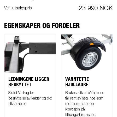
er godt beskyttet og kan reguleres med enkle grep og tilpasses din
23 990 NOK
Veil. utsalgspris
båt. Vinsjtårnet er også utstyrt med ekstra sikkerhetswire til bruk når
du transporterer din båt på tilhengeren. Praktiske, svingbare og
vanntette lamper som gjør at det er enkelt å laste båten på og av.
EGENSKAPER OG FORDELER
Bildene er kun tenkt som illustrasjon og kan vise valgfritt
tilleggsutstyr.
LEDNINGENE LIGGER
VANNTETTE
BESKYTTET
HJULLAGRE
Slutet V-drag før
Brukes slik at båthjulene
beskyttelse av kabler og økt
får rent av seg, noe som
sikkerheten
reduserer faren for
korrosjon på
tilhengerbremsene.