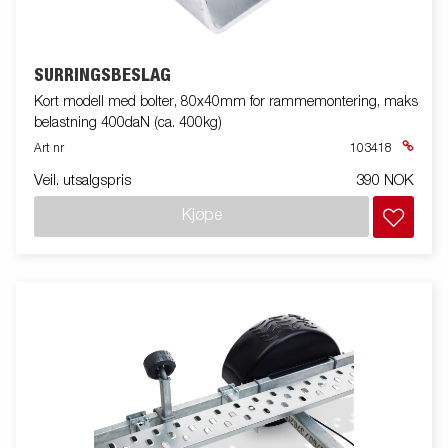
SURRINGSBESLAG
Kort modell med bolter, 80x40mm for rammemontering, maks
belastning 400daN (ca. 400kg)
Art nr
103418
Veil. utsalgspris
390 NOK
Kjøpe