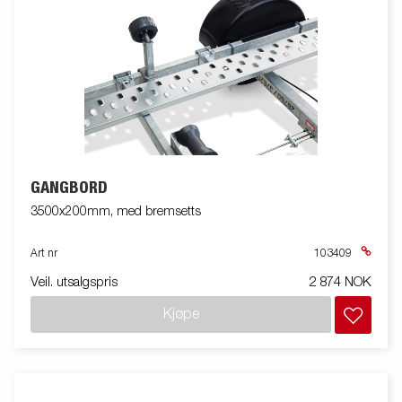
GANGBORD
3500x200mm, med bremsetts
Art nr
103409
Veil. utsalgspris
2 874 NOK
Kjøpe