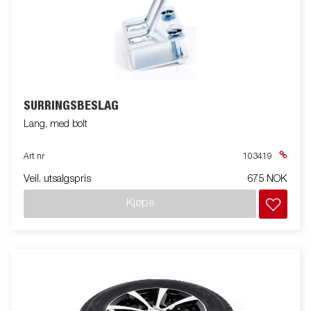
SURRINGSBESLAG
Lang, med bolt
Art nr
103419
Veil. utsalgspris
675 NOK
Kjøpe