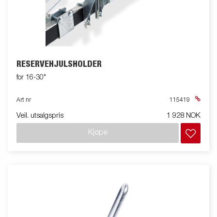
RESERVEHJULSHOLDER
for 16-30"
Art nr
115419
Veil. utsalgspris
1 928 NOK
Kjøpe