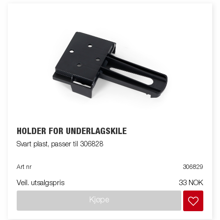
HOLDER FOR UNDERLAGSKILE
Svart plast, passer til 306828
Art nr
306829
Veil. utsalgspris
33 NOK
Kjøpe