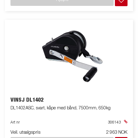
VINSJ DL1402
DL1402ASC, svart, kåpe med bånd, 7500mm, 650kg
Art nr
306143
Veil. utsalgspris
2 963 NOK