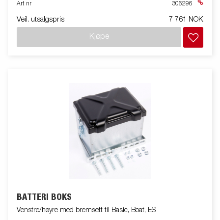
Art nr
306296
Veil. utsalgspris
7 761 NOK
Kjøpe
BATTERI BOKS
Venstre/høyre med bremsett til Basic, Boat, ES