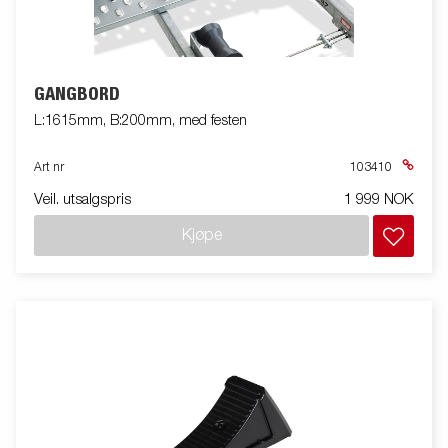
GANGBORD
L:1615mm, B:200mm, med festen
Art nr
103410
Veil. utsalgspris
1 999 NOK
Kjøpe