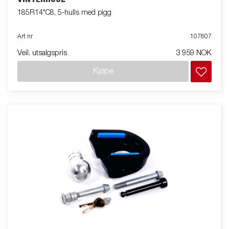
185R14"C8, 5-hulls med pigg
Art nr
107607
Veil. utsalgspris
3 959 NOK
Kjøpe