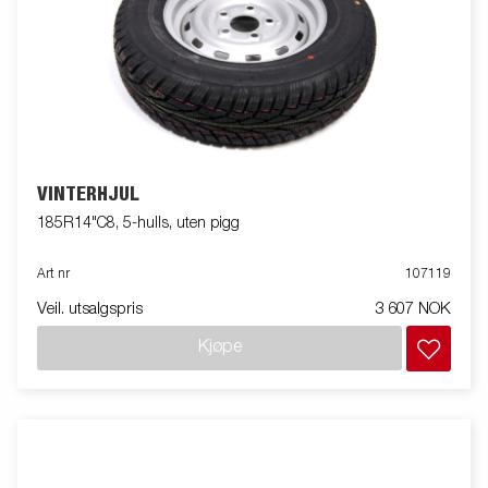
VINTERHJUL
185R14"C8, 5-hulls, uten pigg
Art nr
107119
Veil. utsalgspris
3 607 NOK
Kjøpe