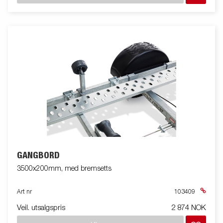
GANGBORD
3500x200mm, med bremsetts
Art nr
103409
Veil. utsalgspris
2 874 NOK