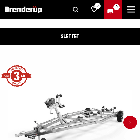
0
0
SLETTET