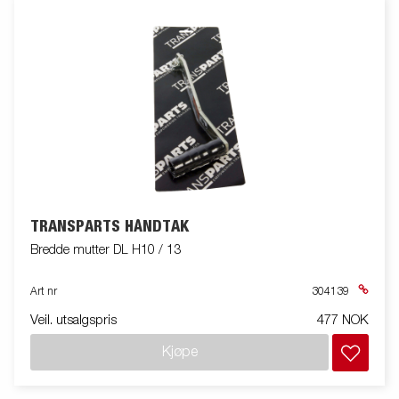
TRANSPARTS HÅNDTAK
Bredde mutter DL H10 / 13
Art nr
304139
Veil. utsalgspris
477 NOK
Kjøpe