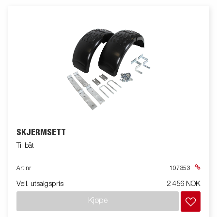
SKJERMSETT
Til båt
Art nr
107353
Veil. utsalgspris
2 456 NOK
Kjøpe