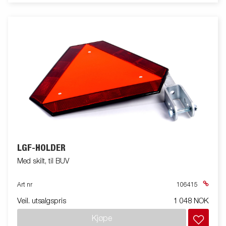
LGF-HOLDER
Med skilt, til BUV
Art nr
106415
Veil. utsalgspris
1 048 NOK
Kjøpe