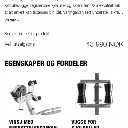
kjølrullevugge, regulerbare kjølruller og sideruller i X-linekvalitet slik
at alt enkelt kan tilpasses din båt. Varmgalvanisert understell sikrer
lang holdbarhet. Vinsj og vinsjtårn som kan reguleres med enkle
Vis mer
grep og tilpasses din båt. Vinsjtårnet er også utstyrt med ekstra
sikker-hetswire til bruk når du transporterer din båt på tilhengeren.
Kontakt butikk for produkt
Båthengeren som er vist på bildet kan ha ekstrautstyr.
43 990 NOK
Veil. utsalgspris
EGENSKAPER OG FORDELER
VINSJ MED
VUGGE FOR