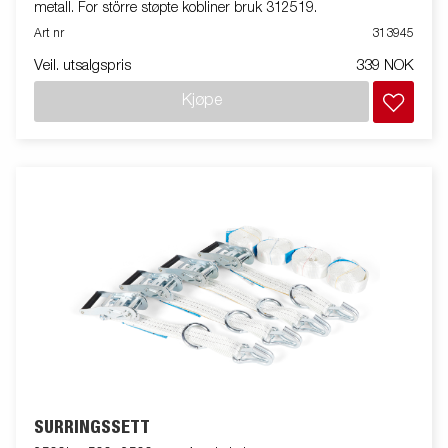
metall. For större støpte kobliner bruk 312519.
Art nr
313945
Veil. utsalgspris
339 NOK
Kjøpe
SURRINGSSETT