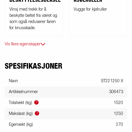
BESKYTTELSESDEKSEL
KJØLRULLER
Vinsj med trekk for å
Vugge for kjølruller
beskytte beltet fra været og
som også reduserer faren
for knusskade.
Vis flere egenskaper
SPESIFIKASJONER
Navn
ST221250 X
Artikkelnummer
306473
?
Totalvekt (kg)
1520
?
Makslast (kg)
1250
Egenvekt (kg)
270