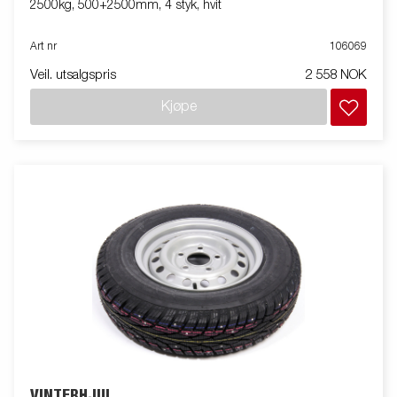
2500kg, 500+2500mm, 4 styk, hvit
Art nr
106069
Veil. utsalgspris
2 558 NOK
Kjøpe
VINTERHJUL