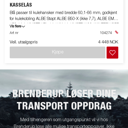
KASSELÅS
Blå passer til kulehansker med bredde 60,1-66 mm, godkjent
for kulekobling ALBE Støpt ALBE B50-X (ikke 7,7), ALBE EM
150 14,1, KNOTT KFL 14 / KK 14, KNOTT K 20, WINTERHOFF
Vis flere
B50-X S150, WINTERHOFF WW 13/14, WINTERHOFF WW
Art nr
104274
200 støpt, monteringsbolt M12 80 / 98mm + 2
Veil. utsalgspris
4 448 NOK
avstandsstykker.
Kjøpe
BRENDERUP LØSER DINE
TRANSPORT OPPDRAG
Med tilhengeren som utgangspunkt vil vi hos
Brenderup løse alle mulige transportoppgaver. Ikke