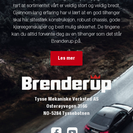
rart at sortimentet vårt er veldig stort og veldig bredt.
Gjennom lang erfaring har vi lært at en god tilhenger
skal ha: slitesterk konstruksjon, robust chassis, gode
kjøreegenskaper og best mulig sikkerhet. De tingene
kan du alltid forvente deg av en tilhenger som det står
Brenderup på.
Les mer
Tysse Mekaniske Verksted AS
Osterøyvegen 3166
NO-5284 Tyssebotnen