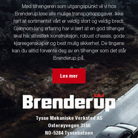
Med tilhengeren som utgangspunkt vil vi hos
Brenderup løse alle mulige transportoppgaver. Ikke
rart at sortimentet vårt er veldig stort og veldig bredt.
Gjennom lang erfaring har vi lært at en god tilhenger
skal ha: slitesterk konstruksjon, robust chassis, gode
kjøreegenskaper og best mulig sikkerhet. De tingene
kan du alltid forvente deg av en tilhenger som det står
Brenderup på.
Les mer
Tysse Mekaniske Verksted AS
Osterøyvegen 3166
NO-5284 Tyssebotnen