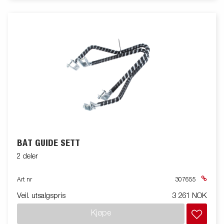
BÅT GUIDE SETT
2 deler
Art nr
307655
Veil. utsalgspris
3 261 NOK
Kjøpe