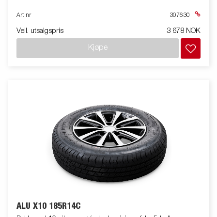
Art nr
307630
Veil. utsalgspris
3 678 NOK
Kjøpe
ALU X10 185R14C