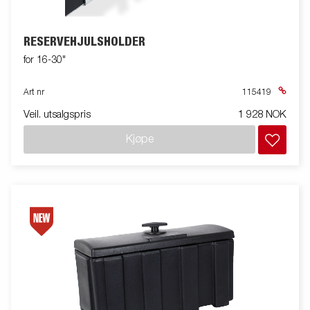
RESERVEHJULSHOLDER
for 16-30"
Art nr
115419
Veil. utsalgspris
1 928 NOK
Kjøpe