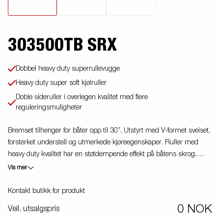
303500TB SRX
Dobbel heavy duty superrullevugge
Heavy duty super soft kjølruller
Doble sideruller i overlegen kvalitet med flere
reguleringsmuligheter
Bremset tilhenger for båter opp til 30”. Utstyrt med V-formet sveiset,
forsterket understell og utmerkede kjøreegenskaper. Ruller med
heavy duty kvalitet har en støtdempende effekt på båtens skrog.
Tippbar bakre superrullevugge som tåler store belastninger med 4
Vis mer
super soft kjølruller, samt superruller som tåler store be-lastninger
foran med 4 super soft kjølruller, 1 ekstra kjølrulle og et par
Kontakt butikk for produkt
regulerbare doble sideruller som enkelt tilpasses din båt.
0 NOK
Veil. utsalgspris
Varmgalvanisert understell sikrer din tilhenger lang holdbarhet. De