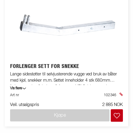
FORLENGER SETT FOR SNEKKE
Lange sidestøtter til selvjusterende vugge ved bruk av båter
med kjøl, snekker m.m. Settet inneholder 4 stk 680mm
forlengere, dvs. 2 bak og 2 framme. NB! Selvjusterende vugger
Vis flere
må bestilles ekstra.
Art nr
102346
Veil. utsalgspris
2 885 NOK
Kjøpe