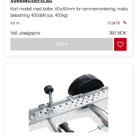
SURRINGSBESLAG
Kort modell med bolter, 80x40mm for rammemontering, maks
belastning 400daN (ca. 400kg)
Art nr
103418
Veil. utsalgspris
390 NOK
Kjøpe