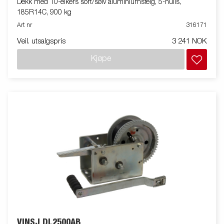
Dekk med 10-eikers sort/sølv aluminiumsfelg, 5-hulls,
185R14C, 900 kg
Art nr
316171
Veil. utsalgspris
3 241 NOK
Kjøpe
VINSJ DL2500AB