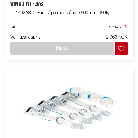
VINSJ DL1402
DL1402ASC, svart, kåpe med bånd, 7500mm, 650kg
Art nr
306143
Veil. utsalgspris
2 963 NOK
Kjøpe