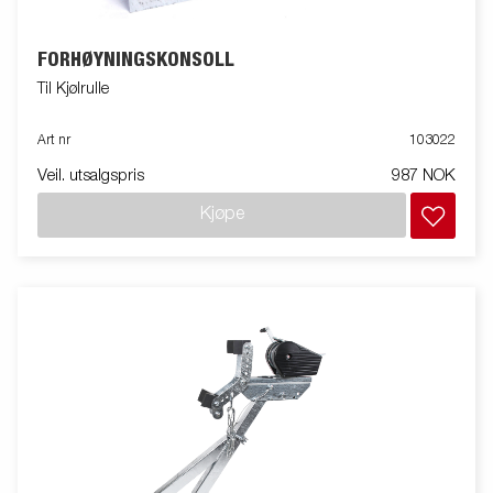
FORHØYNINGSKONSOLL
Til Kjølrulle
Art nr
103022
Veil. utsalgspris
987 NOK
Kjøpe