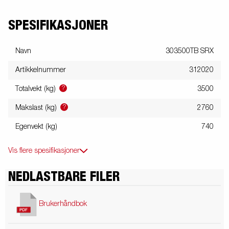
SPESIFIKASJONER
Navn
303500TB SRX
Artikkelnummer
312020
?
Totalvekt (kg)
3500
?
Makslast (kg)
2760
Egenvekt (kg)
740
Vis flere spesifikasjoner
NEDLASTBARE FILER
Brukerhåndbok