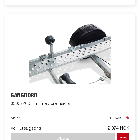
GANGBORD
3500x200mm, med bremsetts
Art nr
103409
Veil. utsalgspris
2 874 NOK
Kjøpe