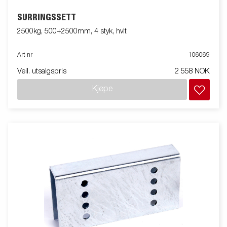
SURRINGSSETT
2500kg, 500+2500mm, 4 styk, hvit
Art nr
106069
Veil. utsalgspris
2 558 NOK
Kjøpe