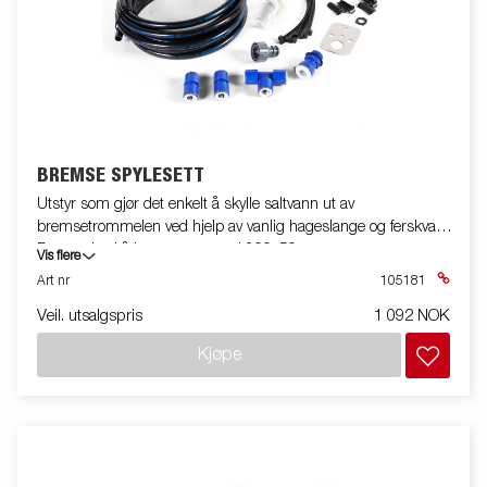
BREMSE SPYLESETT
Utstyr som gjør det enkelt å skylle saltvann ut av
bremsetrommelen ved hjelp av vanlig hageslange og ferskvann.
For en aksel å bremsetrommel 200x50.
Vis flere
Art nr
105181
Veil. utsalgspris
1 092 NOK
Kjøpe