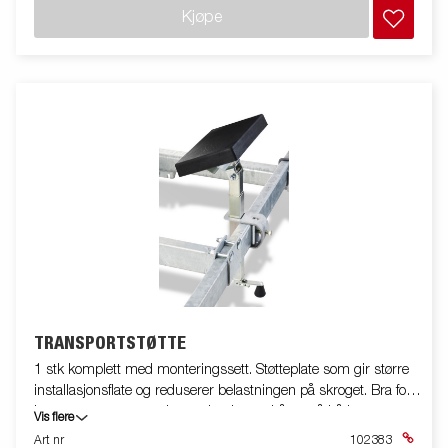
Kjøpe
TRANSPORTSTØTTE
1 stk komplett med monteringssett. Støtteplate som gir større
installasjonsflate og reduserer belastningen på skroget. Bra for
lengre transporter og lengre lagring av båten på båthengeren.
Vis flere
Art nr
102383