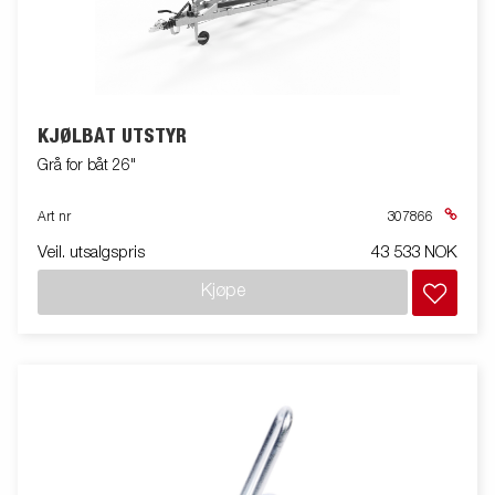
KJØLBÅT UTSTYR
Grå for båt 26"
Art nr
307866
Veil. utsalgspris
43 533 NOK
Kjøpe