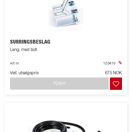
SURRINGSBESLAG
Lang, med bolt
Art nr
103419
Veil. utsalgspris
675 NOK
Kjøpe