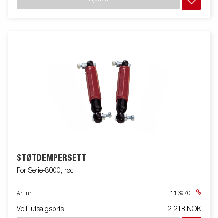
STØTDEMPERSETT
For Serie-8000, rød
Art nr
113970
Veil. utsalgspris
2 218 NOK