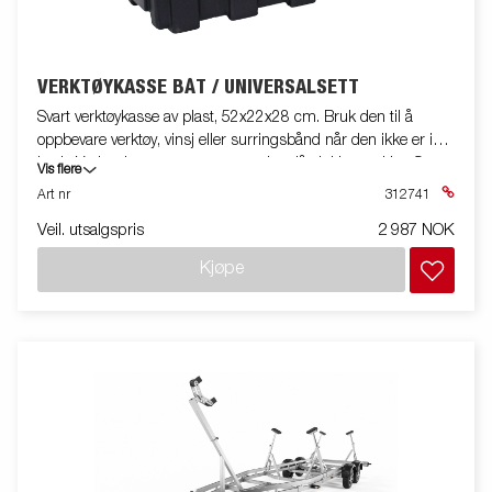
VERKTØYKASSE BÅT / UNIVERSALSETT
Svart verktøykasse av plast, 52x22x28 cm. Bruk den til å
oppbevare verktøy, vinsj eller surringsbånd når den ikke er i
bruk. Verktøykassen er utstyrt med en lås inkl. to nøkler. Settet
Vis flere
inkluderer brakett og monteringssett. Passer til båthengere og
Art nr
312741
noen andre modeller.
Veil. utsalgspris
2 987 NOK
Kjøpe