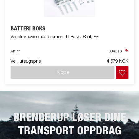
BATTERI BOKS
Venstre/høyre med bremsett til Basic, Boat, ES
Art nr
304613
Veil. utsalgspris
4 579 NOK
Kjøpe
BRENDERUP LØSER DINE
TRANSPORT OPPDRAG