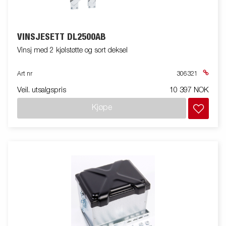
VINSJESETT DL2500AB
Vinsj med 2 kjølstøtte og sort deksel
Art nr
306321
Veil. utsalgspris
10 397 NOK
Kjøpe