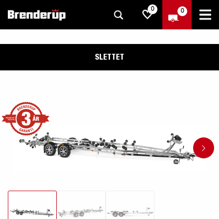
0
0
SLETTET