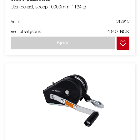
Uten deksel, stropp 10000mm, 1134kg
Art nr
312913
Veil. utsalgspris
4 907 NOK
Kjøpe