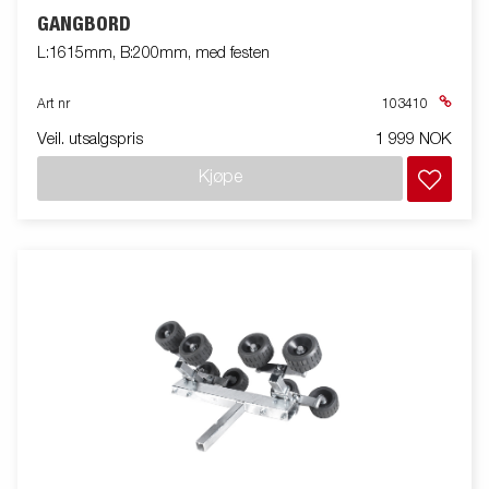
GANGBORD
L:1615mm, B:200mm, med festen
Art nr
103410
Veil. utsalgspris
1 999 NOK
Kjøpe