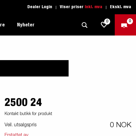
Dealer Login
Viser priser
Inkl. mva
Ekskl. mva
0
0
ere
Nyheter
Tilhenger for fritid
Kjøreskole
1205 Limited Edition
Båttilhenger
Reservdeler
er du
Tilhengere for biltransport
rter
2500 24
Tilhengere for profesjonelle
Tilhenger for vannsport
Kontakt butikk for produkt
iler
0 NOK
Veil. utsalgspris
Tilhengere for entreprenøren
n -
nser
Erstattet av