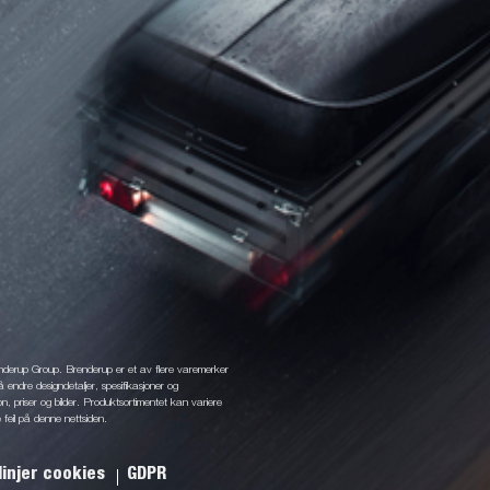
enderup Group. Brenderup er et av flere varemerker
å endre designdetaljer, spesifikasjoner og
jon, priser og bilder. Produktsortimentet kan variere
 feil på denne nettsiden.
linjer cookies
GDPR