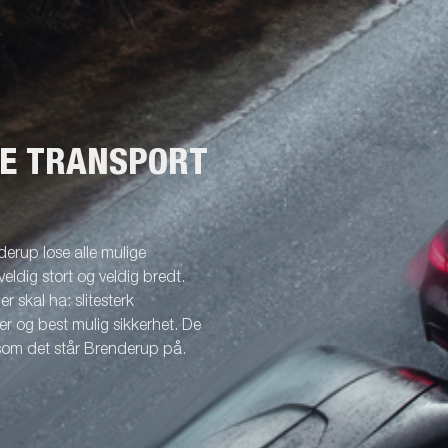
NE TRANSPORT
erup løse alle mulige
veldig stort og veldig bredt.
r skal ha: slitesterk
r og best mulig sikkerhet. De
 som det står Brenderup på.