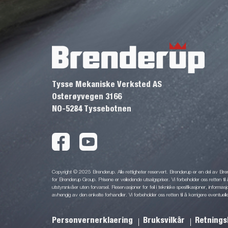
Tysse Mekaniske Verksted AS
Osterøyvegen 3166
NO-5284 Tyssebotnen
Copyright © 2025 Brenderup. Alle rettigheter reservert. Brenderup er en del av Br
for Brenderup Group. Prisene er veiledende utsalgspriser. Vi forbeholder oss retten til 
utstyrsnivåer uten forvarsel. Reservasjoner for feil i tekniske spesifikasjoner, informas
avhengig av den enkelte forhandler. Vi forbeholder oss retten til å korrigere eventuelle
Personvernerklaering
Bruksvilkår
Retnings