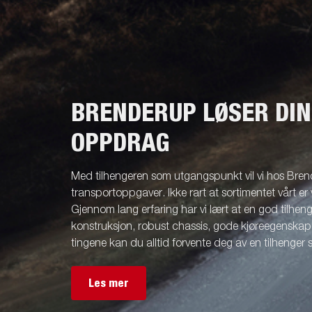
BRENDERUP LØSER DI
OPPDRAG
Med tilhengeren som utgangspunkt vil vi hos Brend
transportoppgaver. Ikke rart at sortimentet vårt er 
Gjennom lang erfaring har vi lært at en god tilhenge
konstruksjon, robust chassis, gode kjøreegenskape
tingene kan du alltid forvente deg av en tilhenger
Les mer