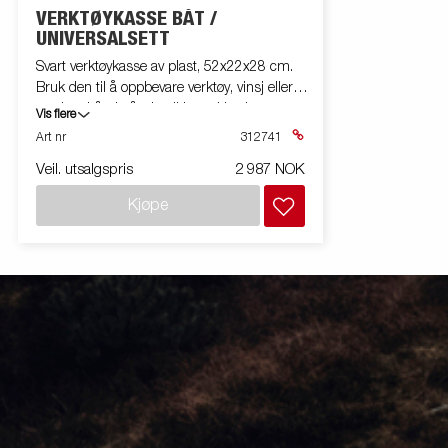
VERKTØYKASSE BÅT /
UNIVERSALSETT
Svart verktøykasse av plast, 52x22x28 cm.
Bruk den til å oppbevare verktøy, vinsj eller
surringsbånd når den ikke er i bruk.
Vis flere
Verktøykassen er utstyrt med en lås inkl. to
Art nr
312741
nøkler. Settet inkluderer brakett og
Veil. utsalgspris
2 987 NOK
monteringssett. Passer til båthengere og
noen andre modeller.
Kjøpe