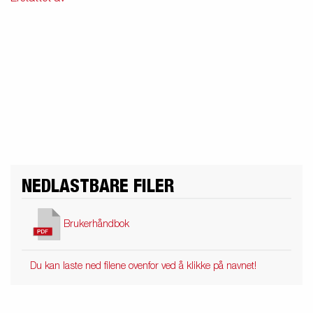
Produktguide elbil
in
Premium og X-line båthengere
Reservdeler
Kjøreskole
NEDLASTBARE FILER
Brukerhåndbok
Du kan laste ned filene ovenfor ved å klikke på navnet!