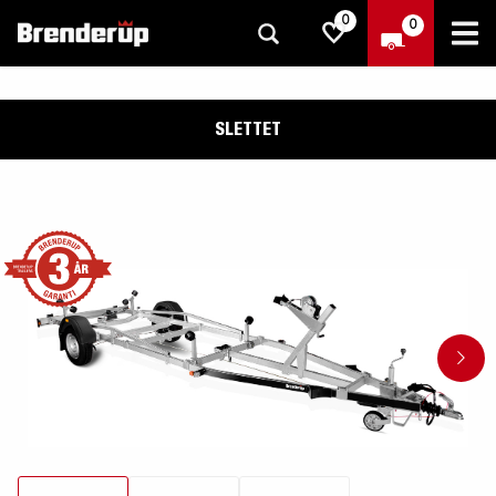
0
0
SLETTET