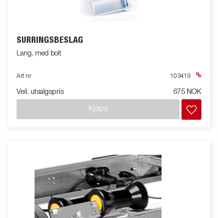
SURRINGSBESLAG
Lang, med bolt
Art nr
103419
Veil. utsalgspris
675 NOK
Kjøpe