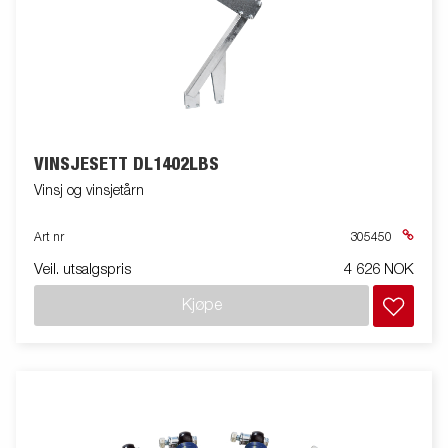
VINSJESETT DL1402LBS
Vinsj og vinsjetårn
Art nr
305450
Veil. utsalgspris
4 626 NOK
Kjøpe