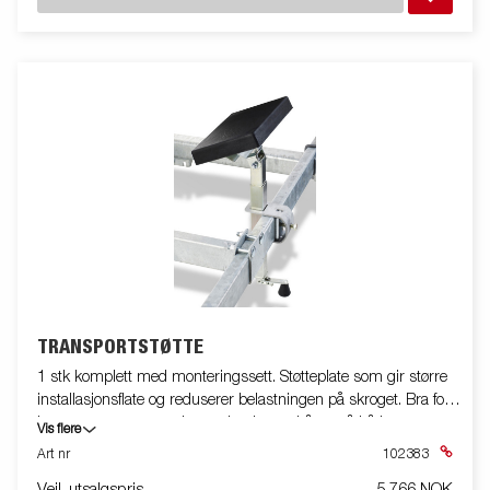
TRANSPORTSTØTTE
1 stk komplett med monteringssett. Støtteplate som gir større
installasjonsflate og reduserer belastningen på skroget. Bra for
lengre transporter og lengre lagring av båten på båthengeren.
Vis flere
Art nr
102383
Veil. utsalgspris
5 766 NOK