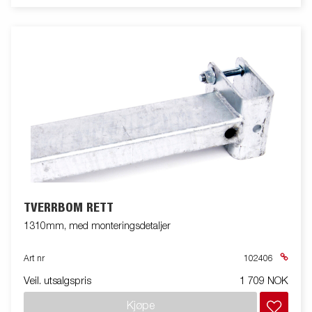
TVERRBOM RETT
1310mm, med monteringsdetaljer
Art nr
102406
Veil. utsalgspris
1 709 NOK
Kjøpe