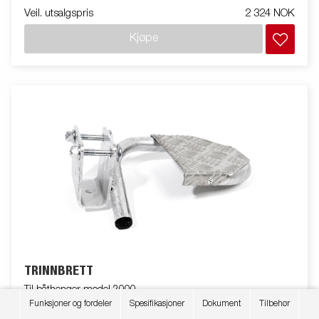
Veil. utsalgspris
2 324 NOK
Kjøpe
TRINNBRETT
Til båthenger model 2000
Funksjoner og fordeler
Spesifikasjoner
Dokument
Tilbehør