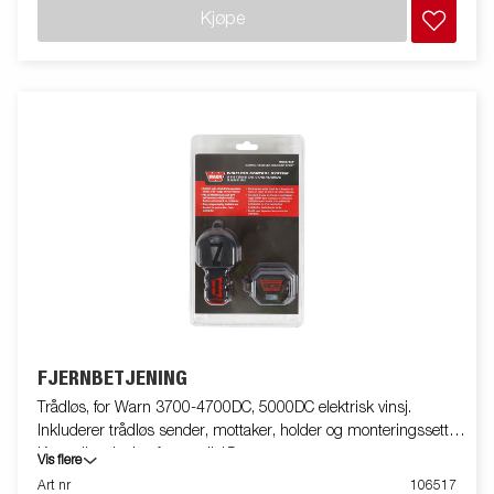
Kjøpe
FJERNBETJENING
Trådløs, for Warn 3700-4700DC, 5000DC elektrisk vinsj.
Inkluderer trådløs sender, mottaker, holder og monteringssett.
Kontroller vinsjen fra opptil 15 meter.
Vis flere
Art nr
106517