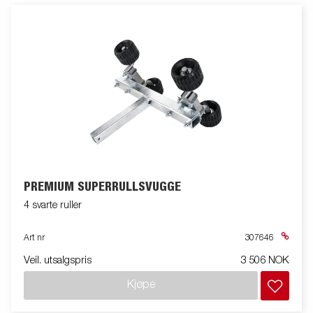
PREMIUM SUPERRULLSVUGGE
4 svarte ruller
Art nr
307646
Veil. utsalgspris
3 506 NOK
Kjøpe