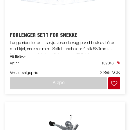
FORLENGER SETT FOR SNEKKE
Lange sidestøtter til selvjusterende vugge ved bruk av båter
med kjøl, snekker m.m. Settet inneholder 4 stk 680mm
forlengere, dvs. 2 bak og 2 framme. NB! Selvjusterende vugger
Vis flere
må bestilles ekstra.
Art nr
102346
Veil. utsalgspris
2 885 NOK
Kjøpe