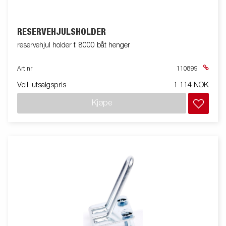
RESERVEHJULSHOLDER
reservehjul holder f. 8000 båt henger
Art nr
110899
Veil. utsalgspris
1 114 NOK
Kjøpe