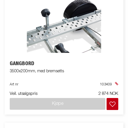
GANGBORD
3500x200mm, med bremsetts
Art nr
103409
Veil. utsalgspris
2 874 NOK
Kjøpe