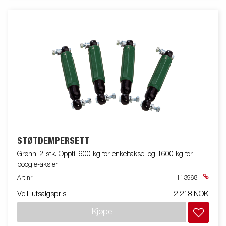
STØTDEMPERSETT
Grønn, 2 stk. Opptil 900 kg for enkeltaksel og 1600 kg for
boogie-aksler
Art nr
113968
Veil. utsalgspris
2 218 NOK
Kjøpe