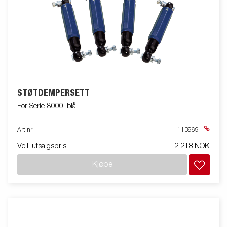
STØTDEMPERSETT
For Serie-8000, blå
Art nr
113969
Veil. utsalgspris
2 218 NOK
Kjøpe