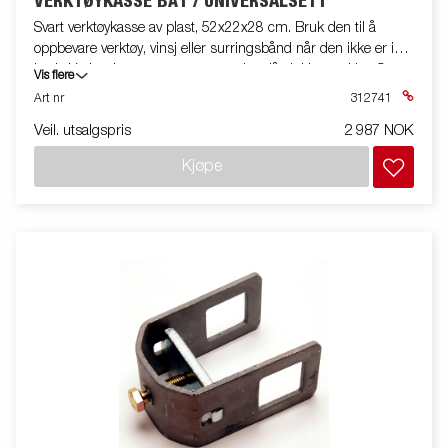
VERKTØYKASSE BÅT / UNIVERSALSETT
Svart verktøykasse av plast, 52x22x28 cm. Bruk den til å
oppbevare verktøy, vinsj eller surringsbånd når den ikke er i
bruk. Verktøykassen er utstyrt med en lås inkl. to nøkler. Settet
Vis flere
inkluderer brakett og monteringssett. Passer til båthengere og
Art nr
312741
noen andre modeller.
Veil. utsalgspris
2 987 NOK
Kjøpe