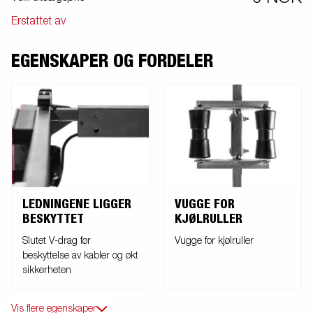
winch tower is also equipped with an extra security wire for use
when transporting your boat on your trailer. Easy removable light
Erstattet av
ramp with quick release for easy loading and unloading of your boat
into the water. Images are for illustrative purposes only and may
EGENSKAPER OG FORDELER
show optional equipment.
LEDNINGENE LIGGER
VUGGE FOR
BESKYTTET
KJØLRULLER
Slutet V-drag før
Vugge for kjølruller
beskyttelse av kabler og økt
sikkerheten
Vis flere egenskaper