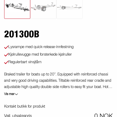
201300B
Lysrampe med quick-release-innfestning
Kjølrullevugge med forsterkede kjølruller
Regulerbart vinsjtårn
Braked trailer for boats up to 20”. Equipped with reinforced chassi
and very good driving capabilities. Tiltable reinforced rear cradle and
adjustable high quality double side rollers to easy fit your boat. Hot
dip galvanized chassi for durability and long sustainability of your
Vis mer
trailer. The electric cables are fully concealed and protected within
the chassi of the trailer. Waterproof wheel bearings for extended life
Kontakt butikk for produkt
time. Winch and winch tower are easy adjustable to fit your boat, the
0 NOK
Veil. utsalgspris