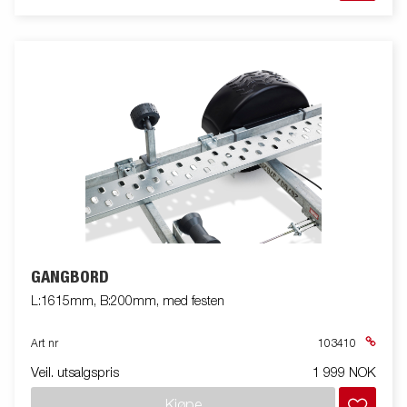
GANGBORD
L:1615mm, B:200mm, med festen
Art nr
103410
Veil. utsalgspris
1 999 NOK
Kjøpe