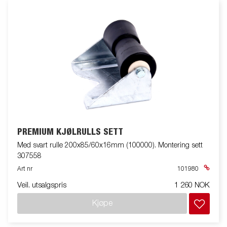
PREMIUM KJØLRULLS SETT
Med svart rulle 200x85/60x16mm (100000). Montering sett
307558
Art nr
101980
Veil. utsalgspris
1 260 NOK
Kjøpe