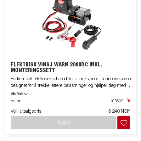
ELEKTRISK VINSJ WARN 2000DC INKL.
MONTERINGSSETT
En kompakt skiftenøkkel med flotte funksjoner. Denne vinsjen er
designet for å trekke lettere belastninger og hjelper deg med å
flytte mer materiale på kortere tid enn før.
Vis flere
Art nr
103609
Veil. utsalgspris
6 248 NOK
Kjøpe