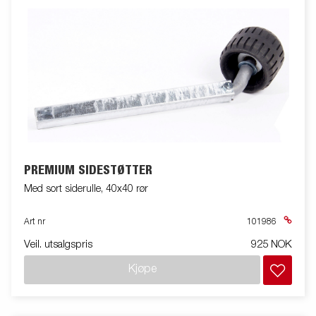
PREMIUM SIDESTØTTER
Med sort siderulle, 40x40 rør
Art nr
101986
Veil. utsalgspris
925 NOK
Kjøpe