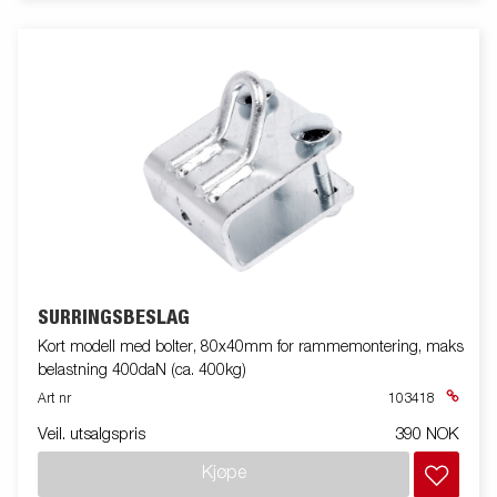
SURRINGSBESLAG
Kort modell med bolter, 80x40mm for rammemontering, maks
belastning 400daN (ca. 400kg)
Art nr
103418
Veil. utsalgspris
390 NOK
Kjøpe