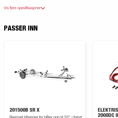
Vis flere spesifikasjoner
PASSER INN
201500B SR X
ELEKTRISK 
2000DC I
Bremset tilhenger for båter opp til 20". Utstyrt