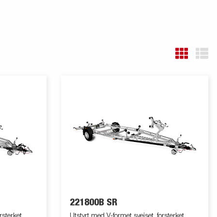
221800B SR
rsterket
Utstyrt med V-formet sveiset, forsterket