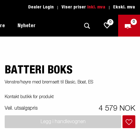
Dealer Login
Viser priser
Inkl. mva
Ekskl. mva
0
0
ere
Nyheter
BATTERI BOKS
Tilhenger for fritid
Kjøreskole
1205 Limited Edition
Båttilhenger
Reservdeler
er du
Venstre/høyre med bremsett til Basic, Boat, ES
Tilhengere for biltransport
Kontakt butikk for produkt
rter
Tilhengere for profesjonelle
4 579 NOK
Veil. utsalgspris
Tilhenger for vannsport
iler
Legg i handlevognen
Tilhengere for entreprenøren
n -
nser