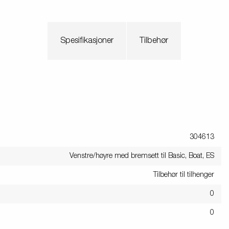
Spesifikasjoner
Tilbehør
304613
Venstre/høyre med bremsett til Basic, Boat, ES
Tilbehør til tilhenger
0
0