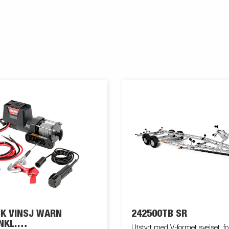
VINSJ WARN
242500TB SR
NKL.
Utstyrt med V-formet sveiset, fo