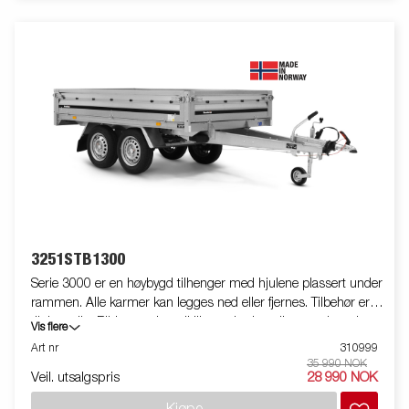
3251STB1300
Serie 3000 er en høybygd tilhenger med hjulene plassert under
rammen. Alle karmer kan legges ned eller fjernes. Tilbehør er
tilgjengelig. Bildene er kun til illustrative hensikter, og kan vise
Vis flere
valgfritt utstyr. Frakt, registrering og miljøavgift kan tilkomme.
Art nr
310999
35 990 NOK
Veil. utsalgspris
28 990 NOK