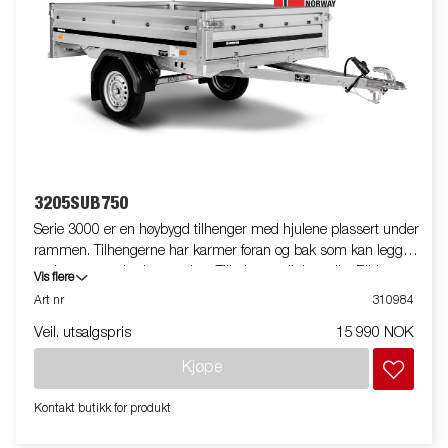
3205SUB750
Serie 3000 er en høybygd tilhenger med hjulene plassert under
rammen. Tilhengerne har karmer foran og bak som kan legges
ned som standardutrustning. Tilbehør er tilgjengelig. Bildene er
Vis flere
kun til illustrative hensikter, og kan vise valgfritt utstyr. Frakt,
Art nr
310984
registrering og miljøavgift kan tilkomme.
Veil. utsalgspris
15 990 NOK
Kjøpe
Kontakt butikk for produkt