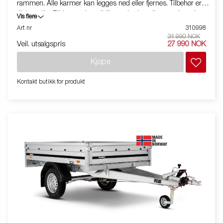
rammen. Alle karmer kan legges ned eller fjernes. Tilbehør er
tilgjengelig. Bildene er kun til illustrative hensikter, og kan vise
Vis flere
valgfritt utstyr. Frakt, registrering og miljøavgift kan tilkomme.
Art nr
310998
34 990 NOK
Veil. utsalgspris
27 990 NOK
Kjøpe
Kontakt butikk for produkt