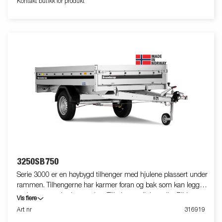
Kontakt butikk for produkt
3250SB750
Serie 3000 er en høybygd tilhenger med hjulene plassert under
rammen. Tilhengerne har karmer foran og bak som kan legges
ned som standardutrustning. Tilbehør er tilgjengelig. Bildene er
Vis flere
kun til illustrative hensikter, og kan vise valgfritt utstyr. Frakt,
Art nr
316919
registrering og miljøavgift kan tilkomme.