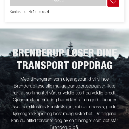
Kjøpe
Kontakt butikk for produkt
BRENDERUP LØSER DINE
TRANSPORT OPPDRAG
Med tilhengeren som utgangspunkt vil vi hos
Brenderup løse alle mulige transportoppgaver. Ikke
rart at sortimentet vårt er veldig stort og veldig bredt.
Gjennom lang erfaring har vi lært at en god tilhenger
skal ha: slitesterk konstruksjon, robust chassis, gode
kjøreegenskaper og best mulig sikkerhet. De tingene
kan du alltid forvente deg av en tilhenger som det står
Brenderup på.