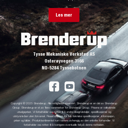
Les mer
Tysse Mekaniske Verksted AS
Osterøyvegen 3166
NO-5284 Tyssebotnen
Copyright © 2025 Brenderup. Alle rettigheter reservert. Brenderup er en del av Brenderup
Group. Brenderup er et av flere varemerker for Brenderup Group. Prisene er veiledende
utsalgspriser. Vi forbeholder oss retten til å endre designdetaljer, spesifikasjoner og
utstyrsnivåer uten forvarsel. Reservasjoner for feil i tekniske spesifikasjoner, informasjon,
priser og bilder. Produktsortimentet kan variere avhengig av den enkelte forhandler. Vi
forbeholder oss retten til å korrigere eventuelle feil på denne nettsiden.