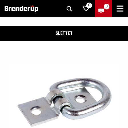
0
0
SLETTET