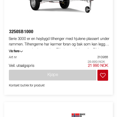
3250SB1000
Serie 3000 er en høybygd tilhenger med hjulene plassert under
rammen. Tilhengerne har karmer foran og bak som kan legges
ned som standardutrustning. Tilbehør er tilgjengelig. Bildene er
Vis flere
kun til illustrative hensikter, og kan vise valgfritt utstyr. Frakt,
Art nr
310988
registrering og miljøavgift kan tilkomme.
26 990 NOK
Veil. utsalgspris
21 990 NOK
Kjøpe
Kontakt butikk for produkt