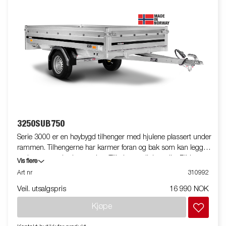
3250SUB750
Serie 3000 er en høybygd tilhenger med hjulene plassert under
rammen. Tilhengerne har karmer foran og bak som kan legges
ned som standardutrustning. Tilbehør er tilgjengelig. Bildene er
Vis flere
kun til illustrative hensikter, og kan vise valgfritt utstyr. Frakt,
Art nr
310992
registrering og miljøavgift kan tilkomme.
Veil. utsalgspris
16 990 NOK
Kjøpe