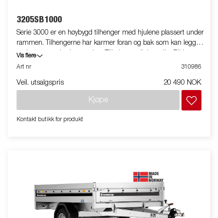
3205SB1000
Serie 3000 er en høybygd tilhenger med hjulene plassert under
rammen. Tilhengerne har karmer foran og bak som kan legges
ned som standardutrustning. Tilbehør er tilgjengelig. Bildene er
Vis flere
kun til illustrative hensikter, og kan vise valgfritt utstyr. Frakt,
Art nr
310986
registrering og miljøavgift kan tilkomme.
Veil. utsalgspris
20 490 NOK
Kjøpe
Kontakt butikk for produkt