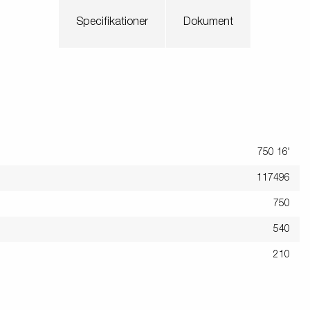
Søsæt båden
Jetski LED
ndsport
Specifikationer
Dokument
Læs din trailer korrekt
Korrekt kugletryk
Sikring af båden
tyrskit
Tip
Værktøjskasser
Spil
750 16'
117496
750
540
210