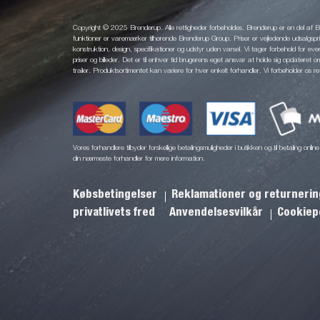
Copyright © 2025 Brenderup. Alle rettigheder forbeholdes. Brenderup er en del af
funktioner er varemærker tilhørende Brenderup Group. Priser er vejledende udsalgsprise
konstruktion, design, specifikationer og udstyr uden varsel. Vi tager forbehold for eventu
priser og billeder. Det er til enhver tid brugerens eget ansvar at holde sig opdateret o
trailer. Produktsortimentet kan variere for hver enkelt forhandler. Vi forbeholder os re
Vores forhandlere tilbyder forskellige betalingsmuligheder i butikken og til betaling onl
din nærmeste forhandler for mere information.
Købsbetingelser
Reklamationer og returneri
privatlivets fred
Anvendelsesvilkår
Cookiepo