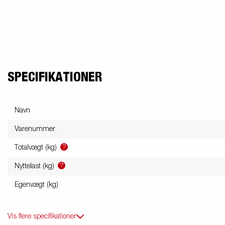
friends
Lukket trailer
Trailer med tip
Va
Påløbsbremser
Bundplader
Uds
SPECIFIKATIONER
Navn
Hjul / Fælge /
Skærme
Varenummer
?
Totalvægt (kg)
?
Nyttelast (kg)
Egenvægt (kg)
Vis flere specifikationer