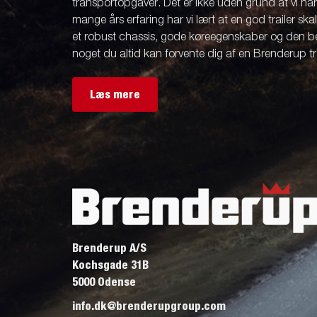
transportopgaver. Det er ikke uden grund at vi ha
mange års erfaring har vi lært at en god trailer ska
et robust chassis, gode køreegenskaber og den be
noget du altid kan forvente dig af en Brenderup tra
Læs mere
Brenderup A/S
Kochsgade 31B
5000 Odense
info.dk@brenderupgroup.com