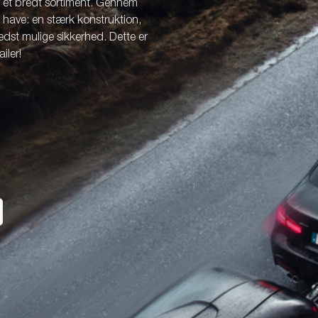
r et bredt sortiment. Gennem
l have: en stærk konstruktion,
dst mulige sikkerhed. Dette er
iler!