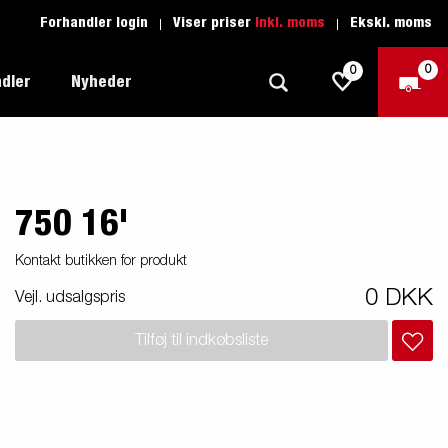
Forhandler login
Viser priser
Inkl. moms
Ekskl. moms
0
0
dler
Nyheder
750 16'
Produktguide - Fritid
Køreskole
1205 Limited Edition
Produktguide - Båd
Reservedele
Kontakt butikken for produkt
eder
ye
Produktguide - Autotransport
0 DKK
Vejl. udsalgspris
il
ger
Produktguide - Erhverv
Tilføj til indkøbsliste
el
Produktguide - Vandsport
r:
Produktguide - Entreprenør
n