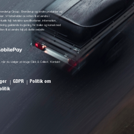
 Brenderup Group. Brenderup og andre produkter og
r. Vi forbeholder os retten til at ændre i
elle fejl i tekniske specifikationer, information,
mkring gældende lovgivning for trailer og kørsel med
tten til at ændre fejl på dette website
ine, når du vælger at bruge Click & Collect. Kontakt
nger
GDPR
Politik om
litik