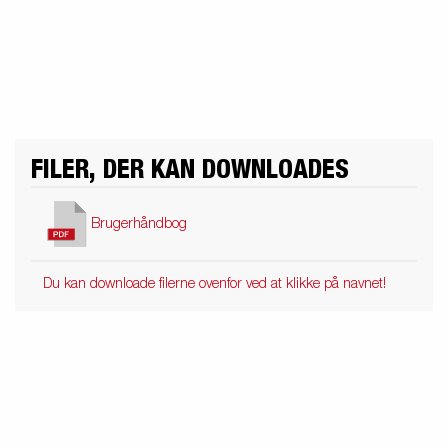
Produktguide - Elbil
Premium og X-line bådtrailere
Reservedele
Køreskole
FILER, DER KAN DOWNLOADES
Brugerhåndbog
Du kan downloade filerne ovenfor ved at klikke på navnet!