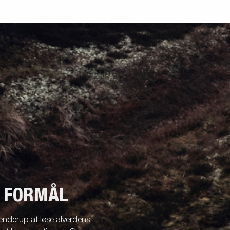
T FORMÅL
enderup at løse alverdens