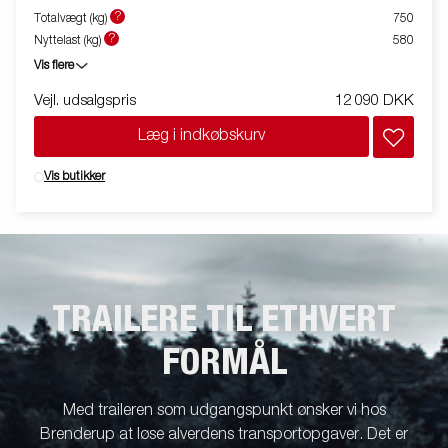
båd, og lystavlen kan opbevares i bilens bagagerum under
?
Totalvægt (kg)
750
sejlturen. Traileren på billedet kan være vist med ekstraudstyr.
?
Nyttelast (kg)
580
Vis flere
Vejl. udsalgspris
12 090 DKK
Læg i indkøbskurv
Vis butikker
TRAILERE TIL ETHVERT
FORMÅL
Med traileren som udgangspunkt ønsker vi hos
Brenderup at løse alverdens transportopgaver. Det er