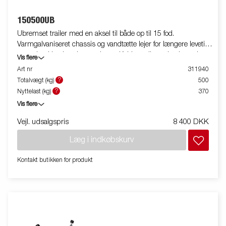
150500UB
Ubremset trailer med en aksel til både op til 15 fod.
Varmgalvaniseret chassis og vandtætte lejer for længere levetid
og optimal beskyttelse mod rust. Kablerne ligger beskyttet i
Vis flere
trailerens chassis. Justerbart spiltårn for god støtte af din båd.
Art nr
311940
Med de separate lygtekonsoller bliver af- og pålæsning enednu
?
Totalvægt (kg)
500
nemmere. Traileren på billedet kan være vist med ekstraudstyr.
?
Nyttelast (kg)
370
Vis flere
Vejl. udsalgspris
8 400 DKK
Læg i indkøbskurv
Kontakt butikken for produkt