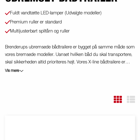
Fuldt vandtætte LED-lamper (Udvalgte modeller)
Premium ruller er standard
Multijusterbart spiltårn og ruller
Brenderups ubremsede bådtrailere er bygget på samme måde som
vores bremsede modeller. Uanset hvilken båd du skal transportere,
skal sikkerheden altid prioriteres højt. Vores X-line bådtrailere er
udstyret med fuldt vandtætte LED-lamper og letanvendelige
Vis mere
justerbare teleskoplys. Vores trailere giver dig stabile
køreegenskaber takket være den V-formede trækstang. Det
multijusterbare spiltårn støtter båden optimalt. Vi gør opmærksom
på, at billederne kan være illustrative, og trailerne kan derfor være vist
med ekstraudstyr.