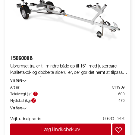
150600UB
Ubremset trailer til mindre både op til 15”, med justerbare
kvalitetskøl- og dobbelte sideruller, der gør det nemt at tilpasse
traileren til din båd. Varmgalvaniseret chassis for holdbarhed og
Vis flere
lang levetid på traileren. De elektriske kabler er fuldt skjult og
Art nr
311939
beskyttet inde i trailerens chassis. Vandtætte hjullejer for
?
Totalvægt (kg)
600
længere levetid. Spil og spil-tårn er let justerbare for at passe til
?
Nyttelast (kg)
470
din båd, og spil-tårnet er desuden udstyret med en ekstra
Vis flere
sikkerhedswire til brug under transport af båden på traileren.
Denne model har to faste lygter, som ikke behøver at blive
Vejl. udsalgspris
9 630 DKK
fjernet ved søsætning og optagning af båden. Billederne er kun
Læg i indkøbskurv
til illustrative formål og kan vise ekstraudstyr.