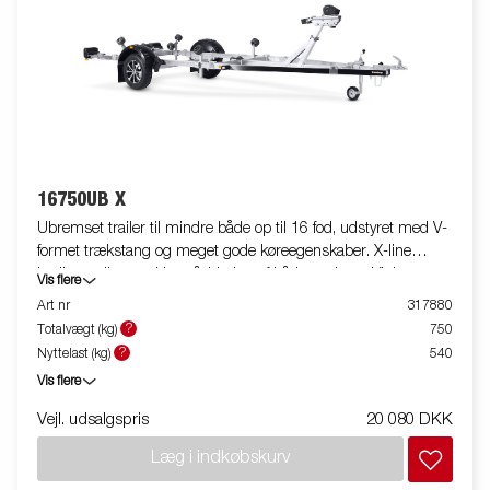
16750UB X
Ubremset trailer til mindre både op til 16 fod, udstyret med V-
formet trækstang og meget gode køreegenskaber. X-line
kvalitetsruller med lav påvirkning af bådens skrog. Vipbar
Vis flere
bagvugge og justerbare dobbelte sideruller for nem tilpasning til
Art nr
317880
din båd. Varmgalvaniseret chassis for lang holdbarhed.
?
Totalvægt (kg)
750
Elektriciteten er fuldt beskyttet i bådtrailerens chassis.
?
Nyttelast (kg)
540
Vandtætte hjullejer forlænger levetiden. Fuldt beskyttet spil og
Vis flere
spiltårn, der er nemt at justere, og spiltårnet er også udstyret
med et ekstra sikkerhedskabel til brug under transport.
Vejl. udsalgspris
20 080 DKK
Justerbare teleskoplys gør det nemmere at bruge bådtraileren,
Læg i indkøbskurv
hvilket giver større fleksibilitet, bekvemmelighed og sikkerhed
på vejen. Fuldt vandtæt lampenhed inklusive stik og kabel.