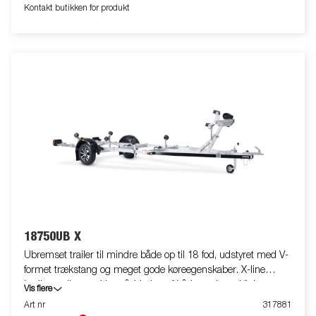
Bådtraileren på billedet kan udstyres som ekstraudstyr.
Kontakt butikken for produkt
18750UB X
Ubremset trailer til mindre både op til 18 fod, udstyret med V-
formet trækstang og meget gode køreegenskaber. X-line
kvalitetsruller med lav påvirkning af bådens skrog. Vipbar
Vis flere
bagvugge og justerbare dobbelte sideruller for nem tilpasning til
Art nr
317881
din båd. Varmgalvaniseret chassis for lang holdbarhed.