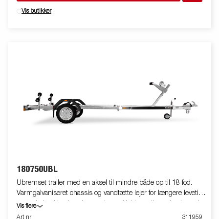
Vis butikker
180750UBL
Ubremset trailer med en aksel til mindre både op til 18 fod.
Varmgalvaniseret chassis og vandtætte lejer for længere levetid
og maksimal beskyttelse mod rust. Kablerne ligger beskyttet i
Vis flere
trailerens chassis. Lystavlen sikrer let og hurtig søsætning af din
Art nr
311959