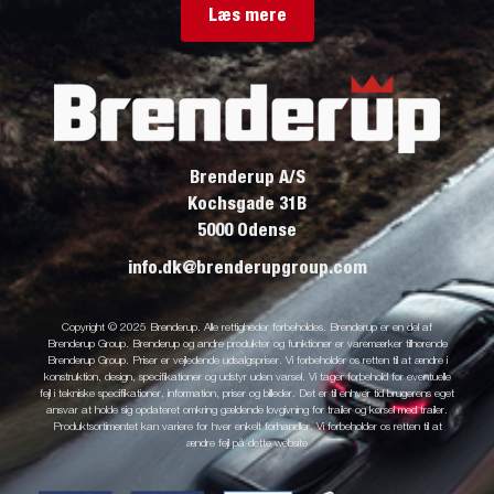
Læs mere
Brenderup A/S
Kochsgade 31B
5000 Odense
info.dk@brenderupgroup.com
Copyright © 2025 Brenderup. Alle rettigheder forbeholdes. Brenderup er en del af
Brenderup Group. Brenderup og andre produkter og funktioner er varemærker tilhørende
Brenderup Group. Priser er vejledende udsalgspriser. Vi forbeholder os retten til at ændre i
konstruktion, design, specifikationer og udstyr uden varsel. Vi tager forbehold for eventuelle
fejl i tekniske specifikationer, information, priser og billeder. Det er til enhver tid brugerens eget
ansvar at holde sig opdateret omkring gældende lovgivning for trailer og kørsel med trailer.
Produktsortimentet kan variere for hver enkelt forhandler. Vi forbeholder os retten til at
ændre fejl på dette website