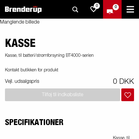
0
0
Manglende billede
KASSE
Kasse, til batteri/strømforsyning BT4000-serien
Kontakt butikken for produkt
0 DKK
Vejl. udsalgspris
Tilføj til indkøbsliste
SPECIFIKATIONER
Kasse, til