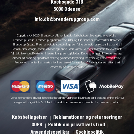
Kochsgade 31B
5000 Odense
info.dk@brenderupgroup.com
Copyright © 2025 Brenderup. Alle rettigheder forbeholdes. Brenderup er en del af
Brenderup Group. Brenderup og andre produkter og funktioner er varemærker tilhørende
Brenderup Group. Priser er vejledende udsalgspriser. Vi forbeholder os retten til at ændre i
konstruktion, design, specifikationer og udstyr uden varsel. Vi tager forbehold for eventuelle
fejl i tekniske specifikationer, information, priser og billeder. Det er til enhver tid brugerens eget
ansvar at holde sig opdateret omkring gældende lovgivning for trailer og kørsel med trailer.
Produktsortimentet kan variere for hver enkelt forhandler. Vi forbeholder os retten til at
ændre fejl på dette website
Vores forhandlere tilbyder forskellige betalingsmuligheder i butikken og til betaling online, når du
vælger at bruge Click & Collect. Kontakt din nærmeste forhandler for mere information.
Købsbetingelser
Reklamationer og returneringer
GDPR
Politik om privatlivets fred
Anvendelsesvilkår
Cookiepolitik