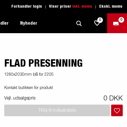
Forhandler login
Viser priser
Inkl. moms
Ekskl. moms
0
0
dler
Nyheder
FLAD PRESENNING
Produktguide - Fritid
Køreskole
1205 Limited Edition
Produktguide - Båd
Reservedele
eder
ye
1280x2030mm blå for 2205
Produktguide - Autotransport
Kontakt butikken for produkt
il
ger
Produktguide - Erhverv
0 DKK
el
Vejl. udsalgspris
Produktguide - Vandsport
r:
Tilføj til indkøbsliste
Produktguide - Entreprenør
n