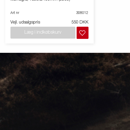
Art nr
308012
Vejl. udsalgspris
550 DKK
Læg i indkøbskurv