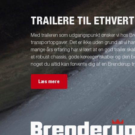
TRAILERE TIL ETHVER
Med traileren som udgangspunkt ønsker vi hos Br
transportopgaver. Det er ikke uden grund at vi ha
mange års erfaring har vi lært at en god trailer ska
et robust chassis, gode køreegenskaber og den be
noget du altid kan forvente dig af en Brenderup tra
Læs mere