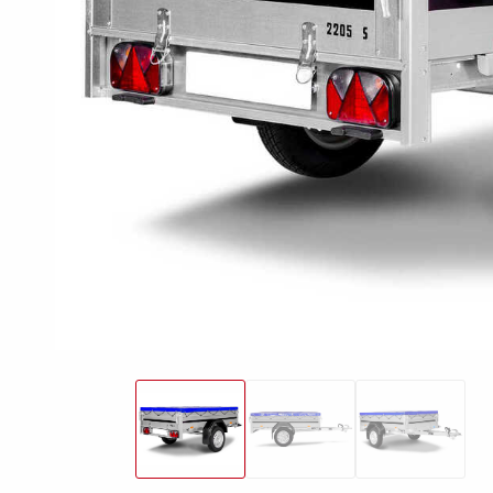
friends
Lukket trailer
Trailer med tip
Va
Påløbsbremser
Bundplader
Uds
Hjul / Fælge /
Skærme