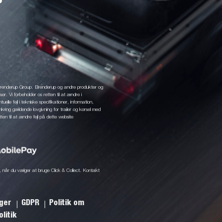
 Brenderup Group. Brenderup og andre produkter og
r. Vi forbeholder os retten til at ændre i
elle fejl i tekniske specifikationer, information,
mkring gældende lovgivning for trailer og kørsel med
tten til at ændre fejl på dette website
ine, når du vælger at bruge Click & Collect. Kontakt
nger
GDPR
Politik om
litik