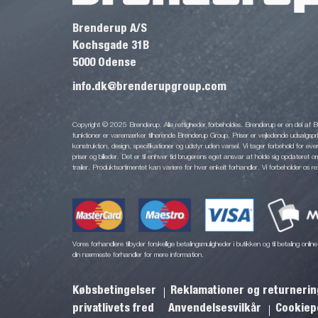
Brenderup A/S
Kochsgade 31B
5000 Odense
info.dk@brenderupgroup.com
Copyright © 2025 Brenderup. Alle rettigheder forbeholdes. Brenderup er en del af
funktioner er varemærker tilhørende Brenderup Group. Priser er vejledende udsalgsprise
konstruktion, design, specifikationer og udstyr uden varsel. Vi tager forbehold for eventu
priser og billeder. Det er til enhver tid brugerens eget ansvar at holde sig opdateret o
trailer. Produktsortimentet kan variere for hver enkelt forhandler. Vi forbeholder os re
Vores forhandlere tilbyder forskellige betalingsmuligheder i butikken og til betaling onl
din nærmeste forhandler for mere information.
Købsbetingelser
Reklamationer og returneri
privatlivets fred
Anvendelsesvilkår
Cookiepo