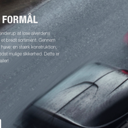
T FORMÅL
enderup at løse alverdens
r et bredt sortiment. Gennem
l have: en stærk konstruktion,
dst mulige sikkerhed. Dette er
iler!