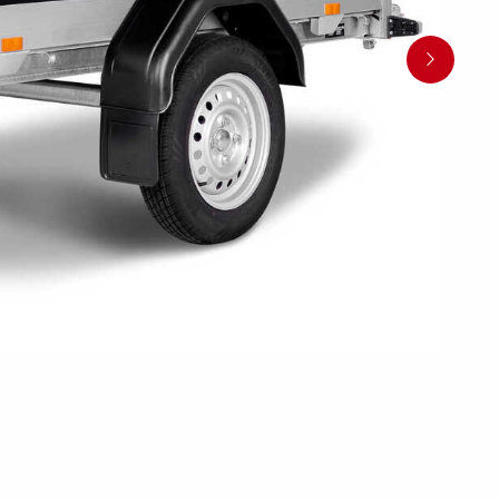
Søsæt båden
Jetski LED
ndsport
Læs din trailer korrekt
Korrekt kugletryk
Sikring af båden
tyrskit
Tip
Værktøjskasser
Spil