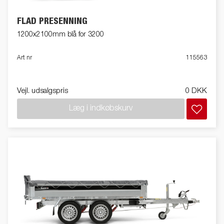
FLAD PRESENNING
1200x2100mm blå for 3200
Art nr
115563
Vejl. udsalgspris
0 DKK
Læg i indkøbskurv