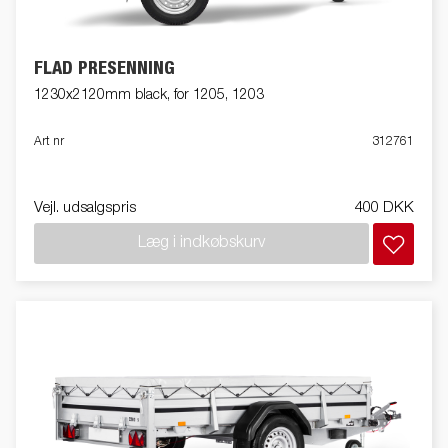
FLAD PRESENNING
1230x2120mm black, for 1205, 1203
Art nr
312761
Vejl. udsalgspris
400 DKK
Læg i indkøbskurv