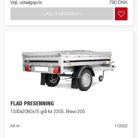
Vejl. udsalgspris
790 DKK
Læg i indkøbskurv
FLAD PRESENNING
1330x2080x75 grå for 2205, Bravo 205
Art nr
112022