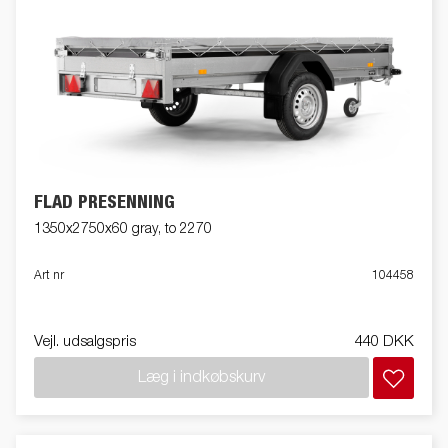
FLAD PRESENNING
1350x2750x60 gray, to 2270
Art nr
104458
Vejl. udsalgspris
440 DKK
Læg i indkøbskurv