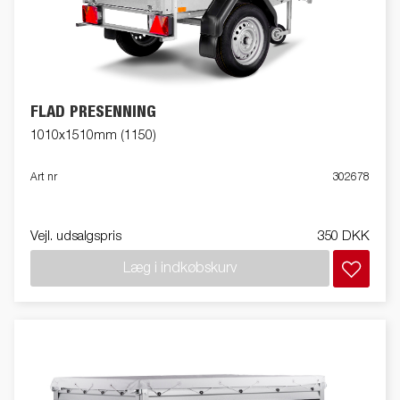
FLAD PRESENNING
1010x1510mm (1150)
Art nr
302678
Vejl. udsalgspris
350 DKK
Læg i indkøbskurv