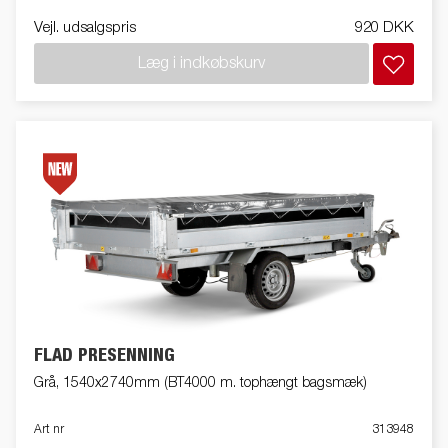
Vejl. udsalgspris
920 DKK
Læg i indkøbskurv
FLAD PRESENNING
Grå, 1540x2740mm (BT4000 m. tophængt bagsmæk)
Art nr
313948