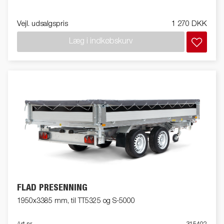
Vejl. udsalgspris
1 270 DKK
Læg i indkøbskurv
FLAD PRESENNING
1950x3385 mm, til TT5325 og S-5000