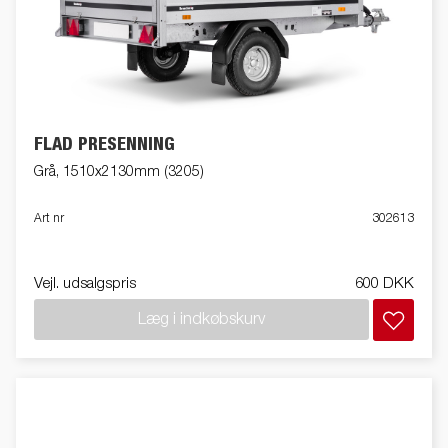
FLAD PRESENNING
Grå, 1510x2130mm (3205)
Art nr
302613
Vejl. udsalgspris
600 DKK
Læg i indkøbskurv