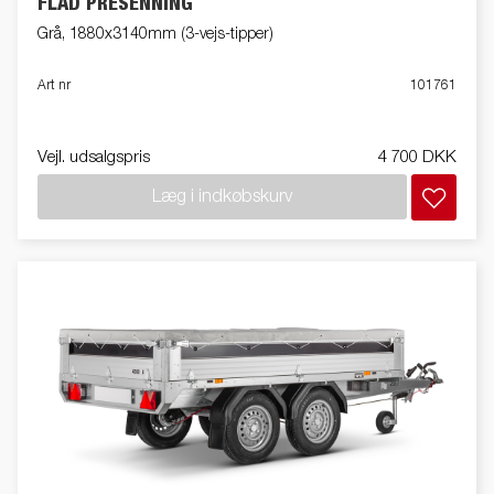
FLAD PRESENNING
Grå, 1880x3140mm (3-vejs-tipper)
Art nr
101761
Vejl. udsalgspris
4 700 DKK
Læg i indkøbskurv