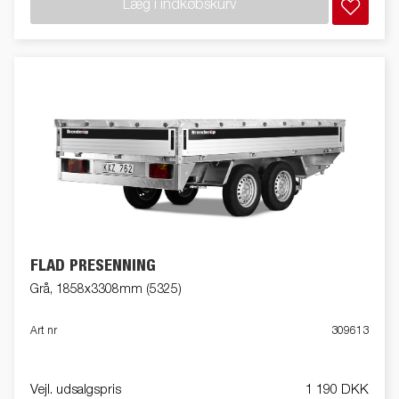
Læg i indkøbskurv
FLAD PRESENNING
Grå, 1858x3308mm (5325)
Art nr
309613
Vejl. udsalgspris
1 190 DKK