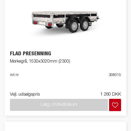
FLAD PRESENNING
Mørkegrå, 1530x3020mm (2300)
Art nr
308015
Vejl. udsalgspris
1 260 DKK
Læg i indkøbskurv