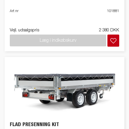
Art nr
101881
Vejl. udsalgspris
2 380 DKK
Læg i indkøbskurv
FLAD PRESENNING KIT