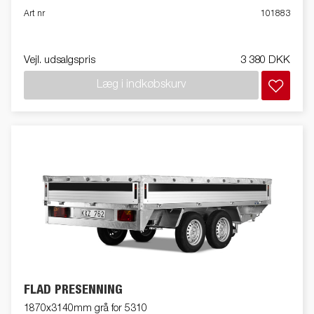
Art nr
101883
Vejl. udsalgspris
3 380 DKK
Læg i indkøbskurv
FLAD PRESENNING
1870x3140mm grå for 5310