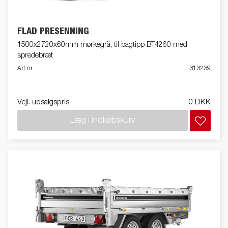
FLAD PRESENNING
1500x2720x60mm mørkegrå, til bagtipp BT4260 med
spredebræt
Art nr
313239
Vejl. udsalgspris
0 DKK
Læg i indkøbskurv