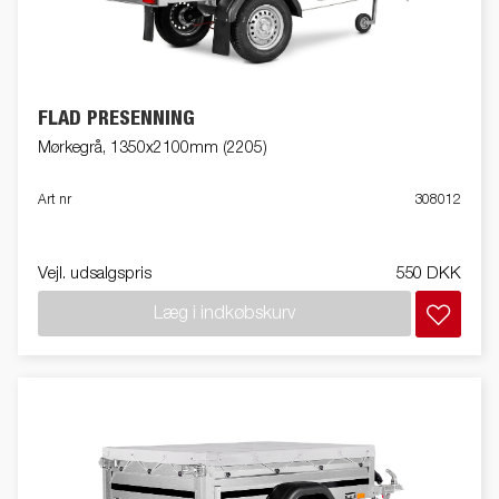
FLAD PRESENNING
Mørkegrå, 1350x2100mm (2205)
Art nr
308012
Vejl. udsalgspris
550 DKK
Læg i indkøbskurv