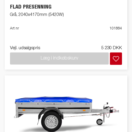
FLAD PRESENNING
Grå, 2040x4170mm (5420W)
Art nr
101884
Vejl. udsalgspris
5 230 DKK
Læg i indkøbskurv