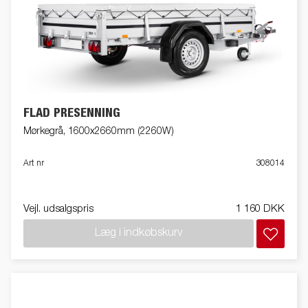
FLAD PRESENNING
Mørkegrå, 1600x2660mm (2260W)
Art nr
308014
Vejl. udsalgspris
1 160 DKK
Læg i indkøbskurv