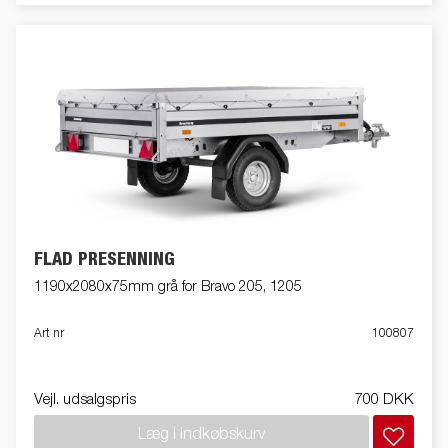
FLAD PRESENNING
1190x2080x75mm grå for Bravo 205, 1205
Art nr
100807
Vejl. udsalgspris
700 DKK
Læg i indkøbskurv