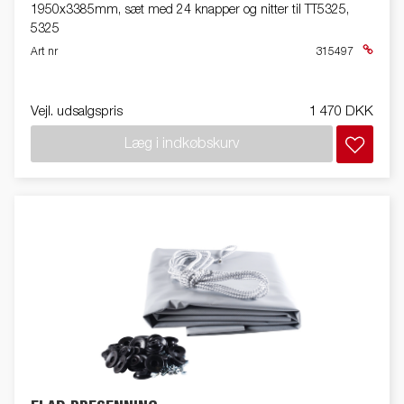
1950x3385mm, sæt med 24 knapper og nitter til TT5325,
5325
Art nr
315497
Vejl. udsalgspris
1 470 DKK
Læg i indkøbskurv