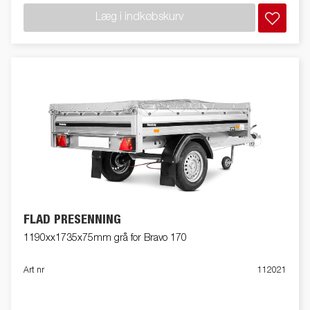
Læg i indkøbskurv
FLAD PRESENNING
1190xx1735x75mm grå for Bravo 170
Art nr
112021