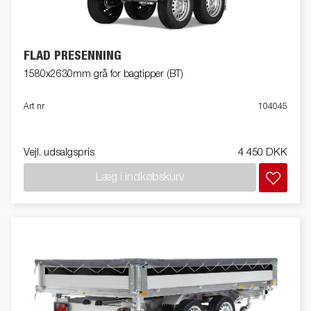
FLAD PRESENNING
1580x2630mm grå for bagtipper (BT)
Art nr
104045
Vejl. udsalgspris
4 450 DKK
Læg i indkøbskurv