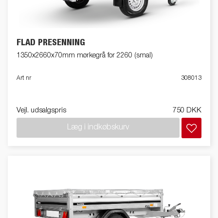
FLAD PRESENNING
1350x2660x70mm mørkegrå for 2260 (smal)
Art nr
308013
Vejl. udsalgspris
750 DKK
Læg i indkøbskurv