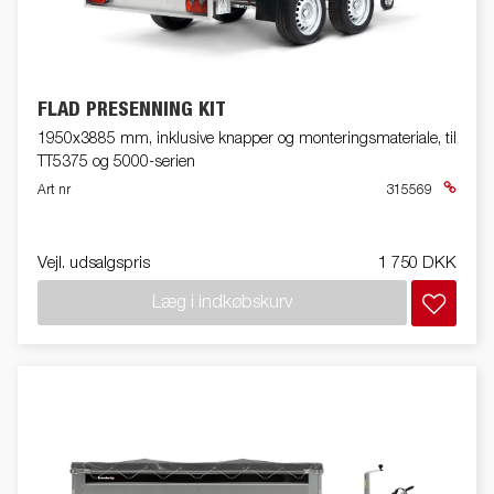
FLAD PRESENNING KIT
1950x3885 mm, inklusive knapper og monteringsmateriale, til
TT5375 og 5000-serien
Art nr
315569
Vejl. udsalgspris
1 750 DKK
Læg i indkøbskurv