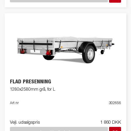
FLAD PRESENNING
1280x2580mm grå, for L
Art nr
302656
Vejl. udsalgspris
1 860 DKK