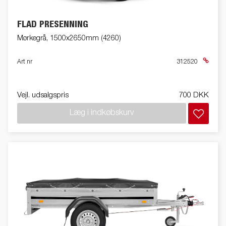
FLAD PRESENNING
Mørkegrå, 1500x2650mm (4260)
Art nr
312520
Vejl. udsalgspris
700 DKK
Læg i indkøbskurv