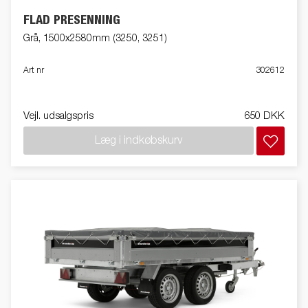
FLAD PRESENNING
Grå, 1500x2580mm (3250, 3251)
Art nr
302612
Vejl. udsalgspris
650 DKK
Læg i indkøbskurv