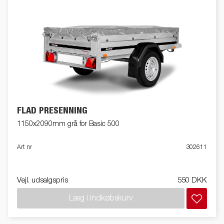
FLAD PRESENNING
1150x2090mm grå for Basic 500
Art nr
302611
Vejl. udsalgspris
550 DKK
Læg i indkøbskurv