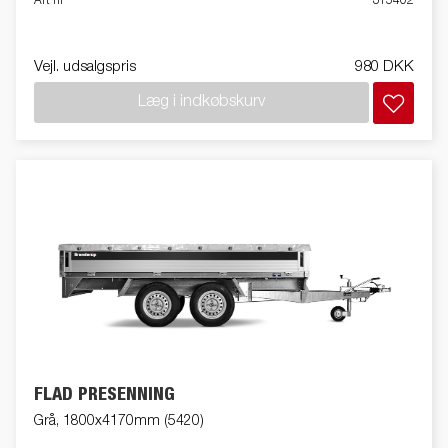
Art nr
315402
Vejl. udsalgspris
980 DKK
Læg i indkøbskurv
FLAD PRESENNING
Grå, 1800x4170mm (5420)