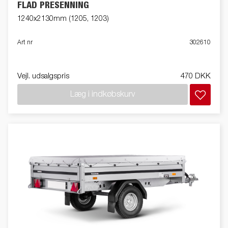
FLAD PRESENNING
1240x2130mm (1205, 1203)
Art nr
302610
Vejl. udsalgspris
470 DKK
Læg i indkøbskurv