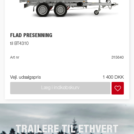
FLAD PRESENNING
til BT4310
Art nr
315640
Vejl. udsalgspris
1 400 DKK
Læg i indkøbskurv
TRAILERE TIL ETHVERT