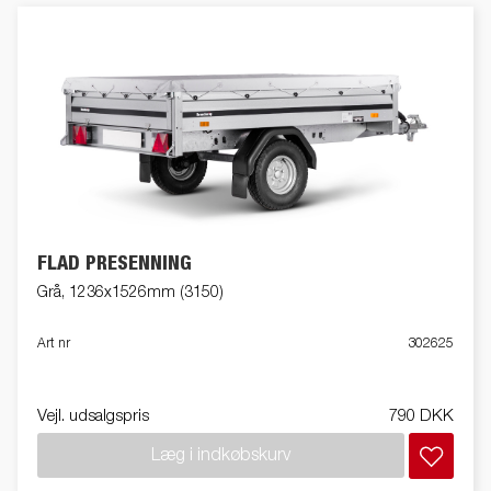
FLAD PRESENNING
Grå, 1236x1526mm (3150)
Art nr
302625
Vejl. udsalgspris
790 DKK
Læg i indkøbskurv