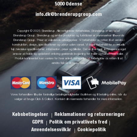
5000 Odense
info.dk@brenderupgroup.com
Copyright © 2025 Brenderup. Alle rettigheder forbeholdes. Brenderup er en del af
Brenderup Group. Brenderup og andre produkter og funktioner er varemærker tilhørende
Brenderup Group. Priser er vejledende udsalgspriser. Vi forbeholder os retten til at ændre i
konstruktion, design, specifikationer og udstyr uden varsel. Vi tager forbehold for eventuelle
fejl i tekniske specifikationer, information, priser og billeder. Det er til enhver tid brugerens eget
ansvar at holde sig opdateret omkring gældende lovgivning for trailer og kørsel med trailer.
Produktsortimentet kan variere for hver enkelt forhandler. Vi forbeholder os retten til at
ændre fejl på dette website
Vores forhandlere tilbyder forskellige betalingsmuligheder i butikken og til betaling online, når du
vælger at bruge Click & Collect. Kontakt din nærmeste forhandler for mere information.
Købsbetingelser
Reklamationer og returneringer
GDPR
Politik om privatlivets fred
Anvendelsesvilkår
Cookiepolitik