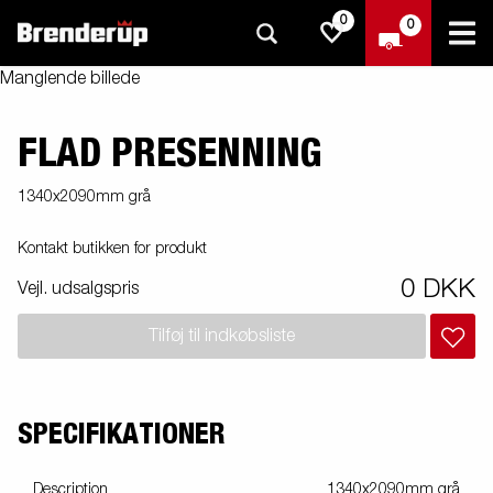
0
0
Manglende billede
FLAD PRESENNING
1340x2090mm grå
Kontakt butikken for produkt
0 DKK
Vejl. udsalgspris
Tilføj til indkøbsliste
SPECIFIKATIONER
Description
1340x2090mm grå