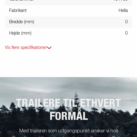
Fabrikant
Hella
Bredde (mm)
0
Højde (mm)
0
Vis flere specifikationer
TRAILERE TIL ETHVERT
FORMÅL
Med traileren som udgangspunkt ønsker vi hos