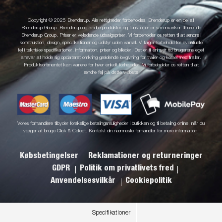
Copyright © 2025 Brenderup. Alle rettigheder forbeholdes. Brenderup er en del af
Brenderup Group. Brenderup og andre produkter og funktioner er varemærker tilhørende
Brenderup Group. Priser er vejledende udsalgspriser. Vi forbeholder os retten til at ændre i
konstruktion, design, specifikationer og udstyr uden varsel. Vi tager forbehold for eventuelle
fejl i tekniske specifikationer, information, priser og billeder. Det er til enhver tid brugerens eget
ansvar at holde sig opdateret omkring gældende lovgivning for trailer og kørsel med trailer.
Produktsortimentet kan variere for hver enkelt forhandler. Vi forbeholder os retten til at
ændre fejl på dette website
Vores forhandlere tilbyder forskellige betalingsmuligheder i butikken og til betaling online, når du
vælger at bruge Click & Collect. Kontakt din nærmeste forhandler for mere information.
Købsbetingelser
Reklamationer og returneringer
GDPR
Politik om privatlivets fred
Anvendelsesvilkår
Cookiepolitik
Specifikationer
.
.