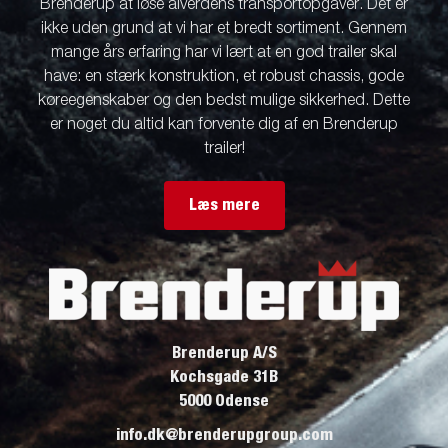
Brenderup at løse alverdens transportopgaver. Det er
ikke uden grund at vi har et bredt sortiment. Gennem
mange års erfaring har vi lært at en god trailer skal
have: en stærk konstruktion, et robust chassis, gode
køreegenskaber og den bedst mulige sikkerhed. Dette
er noget du altid kan forvente dig af en Brenderup
trailer!
Læs mere
Brenderup A/S
Kochsgade 31B
5000 Odense
info.dk@brenderupgroup.com