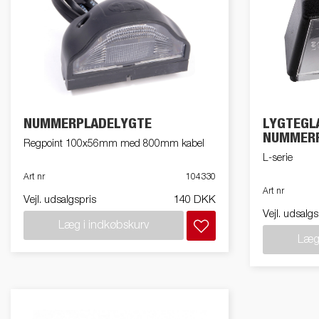
NUMMERPLADELYGTE
LYGTEGL
NUMMERP
Regpoint 100x56mm med 800mm kabel
L-serie
Art nr
104330
Art nr
Vejl. udsalgspris
140 DKK
Vejl. udsalgs
Læg i indkøbskurv
Læg 