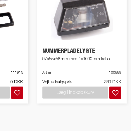
NUMMERPLADELYGTE
97x55x58mm med 1x1000mm kabel
111913
Art nr
100889
0 DKK
Vejl. udsalgspris
380 DKK
Læg i indkøbskurv