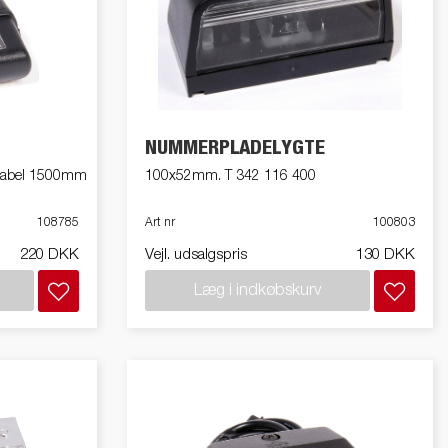
NUMMERPLADELYGTE
kabel 1500mm
100x52mm. T 342 116 400
108785
Art nr
100803
220 DKK
Vejl. udsalgspris
130 DKK
Læg i indkøbskurv