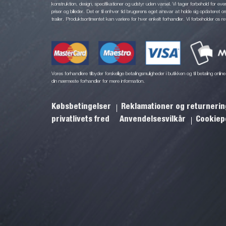
konstruktion, design, specifikationer og udstyr uden varsel. Vi tager forbehold for eventu
priser og billeder. Det er til enhver tid brugerens eget ansvar at holde sig opdateret o
trailer. Produktsortimentet kan variere for hver enkelt forhandler. Vi forbeholder os re
Vores forhandlere tilbyder forskellige betalingsmuligheder i butikken og til betaling onl
din nærmeste forhandler for mere information.
Købsbetingelser
Reklamationer og returneri
privatlivets fred
Anvendelsesvilkår
Cookiepo