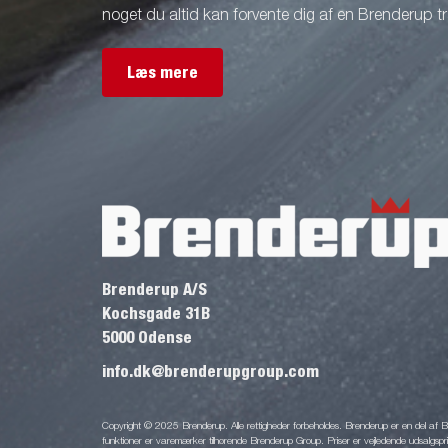
noget du altid kan forvente dig af en Brenderup tra
Læs mere
Brenderup A/S
Kochsgade 31B
5000 Odense
info.dk@brenderupgroup.com
Copyright © 2025 Brenderup. Alle rettigheder forbeholdes. Brenderup er en del af
funktioner er varemærker tilhørende Brenderup Group. Priser er vejledende udsalgsprise