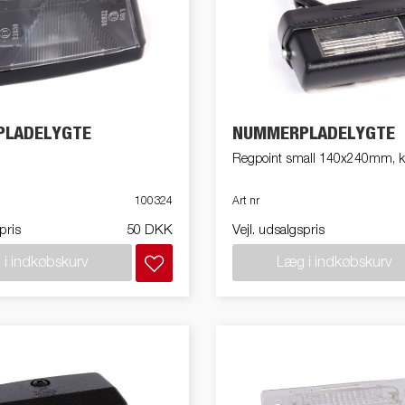
LADELYGTE
NUMMERPLADELYGTE
Regpoint small 140x240mm, 
100324
Art nr
pris
50 DKK
Vejl. udsalgspris
i indkøbskurv
Læg i indkøbskurv