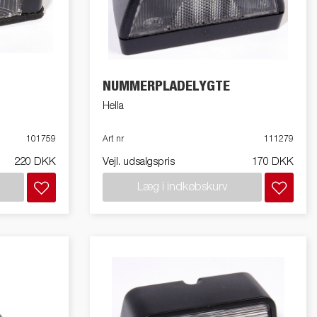
Produktguide - Elbil
Premium og X-line bådtrailere
Reservedele
NUMMERPLADELYGTE
Køreskole
Hella
101759
Art nr
111279
220 DKK
Vejl. udsalgspris
170 DKK
Læg i indkøbskurv