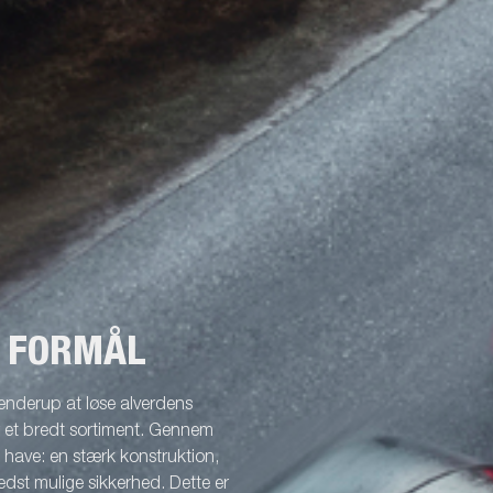
T FORMÅL
enderup at løse alverdens
r et bredt sortiment. Gennem
l have: en stærk konstruktion,
dst mulige sikkerhed. Dette er