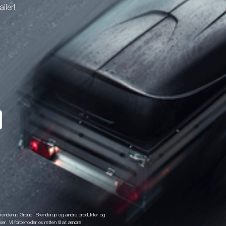
iler!
 Brenderup Group. Brenderup og andre produkter og
r. Vi forbeholder os retten til at ændre i