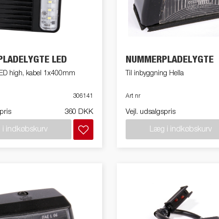
Søsæt båden
Jetski LED
ndsport
Læs din trailer korrekt
Korrekt kugletryk
Sikring af båden
tyrskit
Tip
Værktøjskasser
Spil
LADELYGTE LED
NUMMERPLADELYGTE
 LED high, kabel 1x400mm
Til inbyggning Hella
306141
Art nr
pris
360 DKK
Vejl. udsalgspris
i indkøbskurv
Læg i indkøbskurv