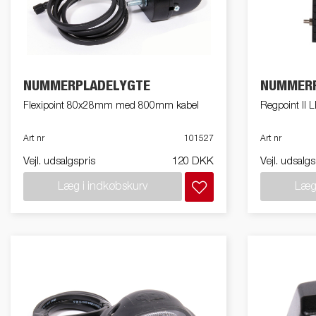
friends
Lukket trailer
Trailer med tip
Va
Påløbsbremser
Bundplader
Uds
NUMMERPLADELYGTE
NUMMERP
Flexipoint 80x28mm med 800mm kabel
Regpoint II
Art nr
101527
Art nr
Vejl. udsalgspris
120 DKK
Vejl. udsalgs
Hjul / Fælge /
Skærme
Læg i indkøbskurv
Læg 