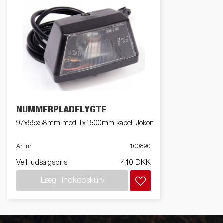
NUMMERPLADELYGTE
97x55x58mm med 1x1500mm kabel, Jokon
Art nr
100890
Vejl. udsalgspris
410 DKK
Læg i indkøbskurv