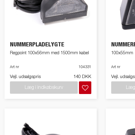
NUMMERPLADELYGTE
NUMMERP
Regpoint 100x56mm med 1500mm kabel
100x55mm
Art nr
104331
Art nr
Vejl. udsalgspris
140 DKK
Vejl. udsalgs
Læg i indkøbskurv
Læg 