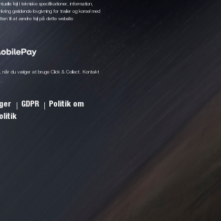
elle fejl i tekniske specifikationer, information,
mkring gældende lovgivning for trailer og kørsel med
tten til at ændre fejl på dette website
ine, når du vælger at bruge Click & Collect. Kontakt
nger
GDPR
Politik om
litik