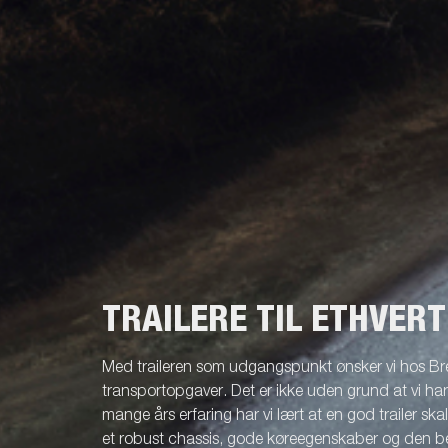
TRAILERE TIL ETHVER
Med traileren som udgangspunkt ønsker vi hos Br
transportopgaver. Det er ikke uden grund at vi ha
mange års erfaring har vi lært at en god trailer ska
et robust chassis, gode køreegenskaber og den be