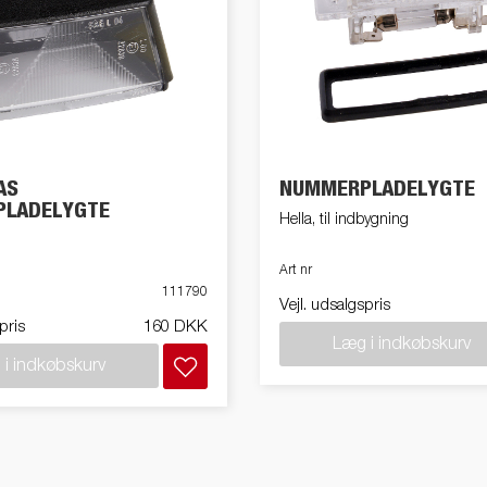
AS
NUMMERPLADELYGTE
LADELYGTE
Hella, til indbygning
Art nr
111790
Vejl. udsalgspris
pris
160 DKK
Læg i indkøbskurv
i indkøbskurv