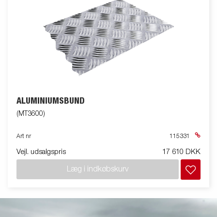
ALUMINIUMSBUND
(MT3600)
Art nr
115331
Vejl. udsalgspris
17 610 DKK
Læg i indkøbskurv