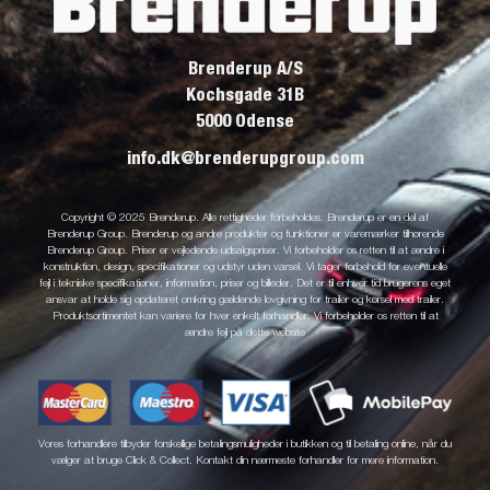
Brenderup A/S
Kochsgade 31B
5000 Odense
info.dk@brenderupgroup.com
Copyright © 2025 Brenderup. Alle rettigheder forbeholdes. Brenderup er en del af
Brenderup Group. Brenderup og andre produkter og funktioner er varemærker tilhørende
Brenderup Group. Priser er vejledende udsalgspriser. Vi forbeholder os retten til at ændre i
konstruktion, design, specifikationer og udstyr uden varsel. Vi tager forbehold for eventuelle
fejl i tekniske specifikationer, information, priser og billeder. Det er til enhver tid brugerens eget
ansvar at holde sig opdateret omkring gældende lovgivning for trailer og kørsel med trailer.
Produktsortimentet kan variere for hver enkelt forhandler. Vi forbeholder os retten til at
ændre fejl på dette website
Vores forhandlere tilbyder forskellige betalingsmuligheder i butikken og til betaling online, når du
vælger at bruge Click & Collect. Kontakt din nærmeste forhandler for mere information.