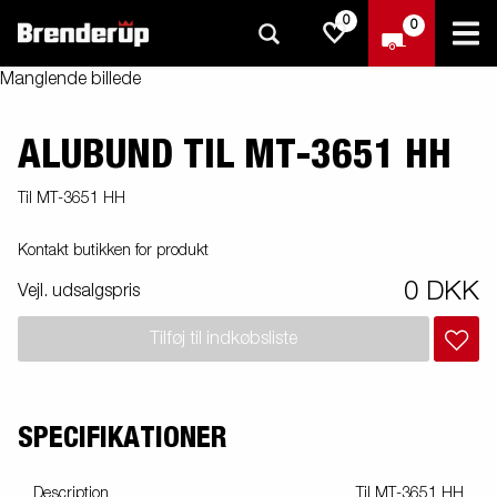
0
0
Manglende billede
ALUBUND TIL MT-3651 HH
Til MT-3651 HH
Kontakt butikken for produkt
0 DKK
Vejl. udsalgspris
Tilføj til indkøbsliste
SPECIFIKATIONER
Description
Til MT-3651 HH