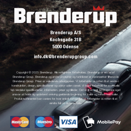
Brenderup A/S
Kochsgade 31B
5000 Odense
info.dk@brenderupgroup.com
Copyright © 2025 Brenderup. Alle rettigheder forbeholdes. Brenderup er en del af
Brenderup Group. Brenderup og andre produkter og funktioner er varemærker tilhørende
Brenderup Group. Priser er vejledende udsalgspriser. Vi forbeholder os retten til at ændre i
konstruktion, design, specifikationer og udstyr uden varsel. Vi tager forbehold for eventuelle
fejl i tekniske specifikationer, information, priser og billeder. Det er til enhver tid brugerens eget
ansvar at holde sig opdateret omkring gældende lovgivning for trailer og kørsel med trailer.
Produktsortimentet kan variere for hver enkelt forhandler. Vi forbeholder os retten til at
ændre fejl på dette website